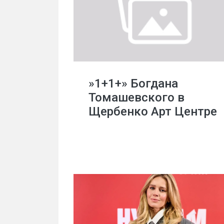
»1+1+» Богдана
Томашевского в
Щербенко Арт Центре