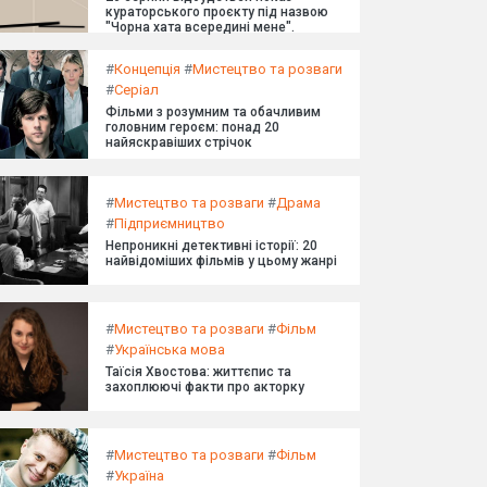
кураторського проєкту під назвою
"Чорна хата всередині мене".
#
Концепція
#
Мистецтво та розваги
#
Серіал
Фільми з розумним та обачливим
головним героєм: понад 20
найяскравіших стрічок
#
Мистецтво та розваги
#
Драма
#
Підприємництво
Непроникні детективні історії: 20
найвідоміших фільмів у цьому жанрі
#
Мистецтво та розваги
#
Фільм
#
Українська мова
Таїсія Хвостова: життєпис та
захоплюючі факти про акторку
#
Мистецтво та розваги
#
Фільм
#
Україна