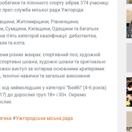
кробатики та пілонного спорту зібрав 374 учасниці
яє прес-служба міської ради Ужгорода.
івщини, Житомирщини, Рівненщини,
ни, Сумщини, Київщини, Одещини та багатьох
на п’ять категорій кваліфікації: дебютантки,
ли та еліта.
еми різних жанрах: спортивний пол, художній
 спортивні шовки, художні шовки та оригінальні
кожен виступ за чотирма основними критеріями:
 технічні навички та загальне виконання.
від наймолодших у категорії "Бейбі" (4-6 років)
-17) до дорослих груп 18+ і 30+. Окремо
ослих.
атика
#
Ужгородська міська рада