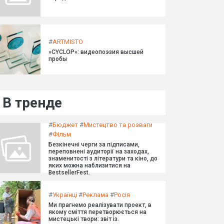
#
ARTMISTO
»CYCLOP»: видеопоэзия высшей
пробы
В тренде
#
Бюджет
#
Мистецтво та розваги
#
Фільм
Безкінечні черги за підписами,
переповнені аудиторії на заходах,
знаменитості з літератури та кіно, до
яких можна наблизитися на
BestsellerFest.
#
Українці
#
Реклама
#
Росія
Ми прагнемо реалізувати проект, в
якому сміття перетворюється на
мистецькі твори: звіт із.