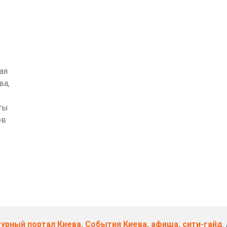
ая
ва,
ты
ов
ьтурный портал Киева. События Киева, афиша, сити-гайд
.