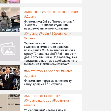
#
Концепція
#
Мистецтво та розваги
#
Драма
Фільми, подібні до "Інтерстеллар" і
"Початок": 15 інтелектуальних
науково-фантастичних картин
#
Українці
#
Росія
#
Збройні сили
України
Українська спортсменка з
художньої гімнастики вразила
президента США та вперше почула
фразу "Слава Україні"! Які повороти
долі спіткали Лілію Подкопаєву, яка
тридцять років тому здобула золоту
медаль на Олімпійських іграх?
#
Мистецтво та розваги
#
Фільм
#
Драма
Фільми, що порушують четверту
стіну: добірка з 15 стрічок
#
Мистецтво та розваги
#
Українська мова
#
Російська
імперія
26 серпня відбудеться показ