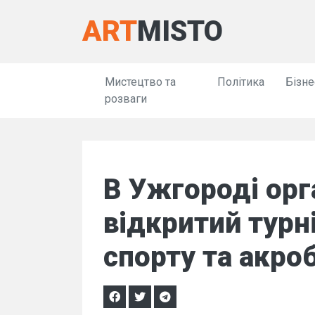
ART
MISTO
Мистецтво та
Політика
Бізне
розваги
В Ужгороді орг
відкритий турні
спорту та акро