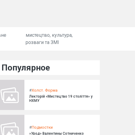
вне
мистецтво, культура,
розваги та ЗМІ
Популярное
#
Холст. Форма
Лекторій «Мистецтво 19 століття» у
НХМУ
#
Подмостки
»Урод» Валентины Сотниченко