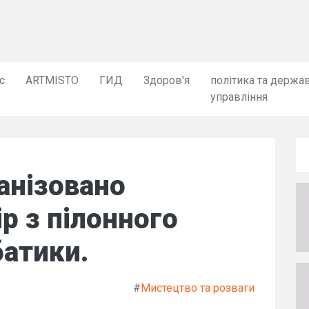
с
ARTMISTO
ГИД
Здоров'я
політика та держа
управління
анізовано
р з пілонного
батики.
#
Мистецтво та розваги