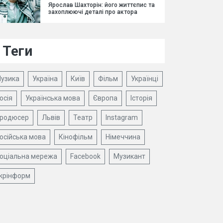
Ярослав Шахторін: його життєпис та
захоплюючі деталі про актора
Теги
узика
Україна
Київ
Фільм
Українці
осія
Українська мова
Європа
Історія
родюсер
Львів
Театр
Instagram
осійська мова
Кінофільм
Німеччина
оціальна мережа
Facebook
Музикант
крінформ