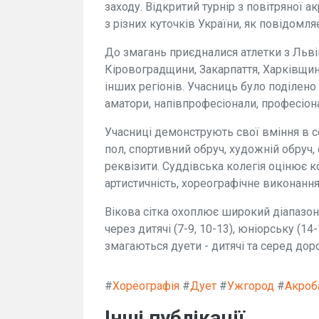
заходу. Відкритий турнір з повітряної а
з різних куточків України, як повідомл
До змагань приєдналися атлетки з Льв
Кіровоградщини, Закарпаття, Харківщи
інших регіонів. Учасниць було поділено 
аматори, напівпрофесіонали, професіона
Учасниці демонструють свої вміння в с
пол, спортивний обруч, художній обруч,
реквізити. Суддівська колегія оцінює 
артистичність, хореографічне виконання,
Вікова сітка охоплює широкий діапазон: 
через дитячі (7-9, 10-13), юніорську (14
змагаються дуети - дитячі та серед дор
#
Хореографія
#
Дует
#
Ужгород
#
Акроб
Інші публікації