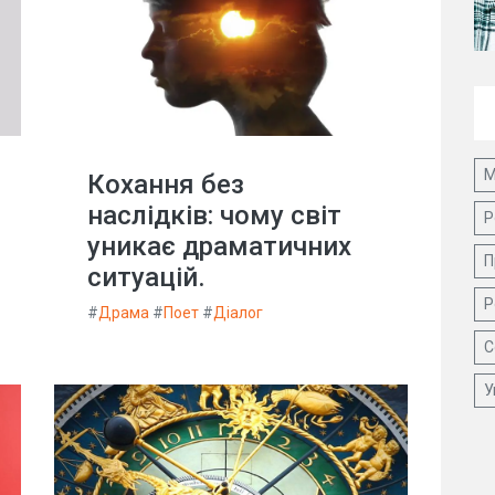
М
Кохання без
наслідків: чому світ
Р
уникає драматичних
П
ситуацій.
Р
#
Драма
#
Поет
#
Діалог
С
У