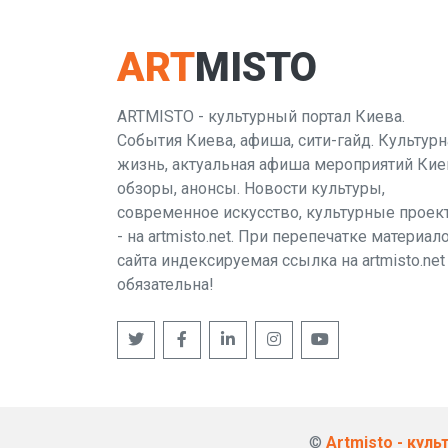
ART
MISTO
ARTMISTO - культурный портал Киева.
События Киева, афиша, сити-гайд. Культурн
жизнь, актуальная афиша мероприятий Кие
обзоры, анонсы. Новости культуры,
современное искусство, культурные проек
- на artmisto.net. При перепечатке материал
сайта индексируемая ссылка на artmisto.net
обязательна!
©
Artmisto - кул