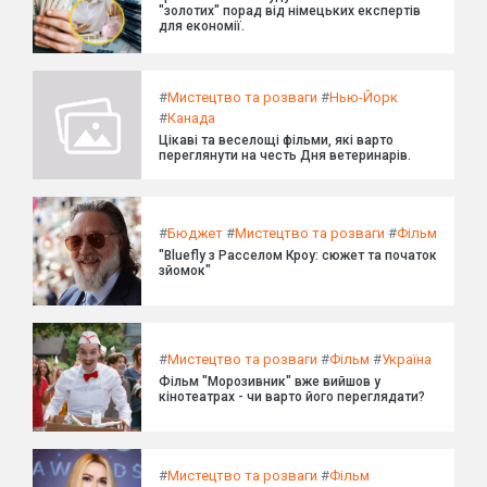
"золотих" порад від німецьких експертів
для економії.
#
Мистецтво та розваги
#
Нью-Йорк
#
Канада
Цікаві та веселощі фільми, які варто
переглянути на честь Дня ветеринарів.
#
Бюджет
#
Мистецтво та розваги
#
Фільм
"Bluefly з Расселом Кроу: сюжет та початок
зйомок"
#
Мистецтво та розваги
#
Фільм
#
Україна
Фільм "Морозивник" вже вийшов у
кінотеатрах - чи варто його переглядати?
#
Мистецтво та розваги
#
Фільм