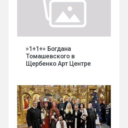
»1+1+» Богдана
Томашевского в
Щербенко Арт Центре