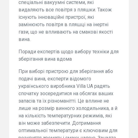
спеціальні вакуумні системи, які
видаляють все повітря з пляшки. Також
існують інноваційні пристрої, які
замінюють повітря в пляшці на інертні
гази, що не впливають на смакові якості
вина.
Поради експертів щодо вибору техніки для
зберігання вина вдома
При виборі пристрою для зберігання або
подачі вина, експерти відомого
українського виробника Villa UA радять
спочатку зосередитися на обсягах ваших
запасів та їх різноманітті. Це вплине не
лише на розмір винного холодильника, а й
на кількість температурних режимів, які
він може забезпечити. Дотримання
оптимальної температури є ключовим для
розкриття аромату і смаку напою. Занадто