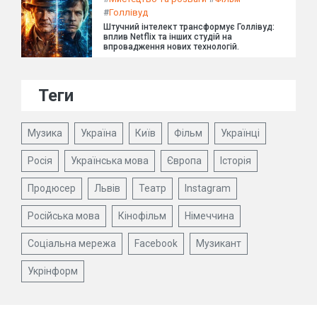
#
Голлівуд
Штучний інтелект трансформує Голлівуд:
вплив Netflix та інших студій на
впровадження нових технологій.
Теги
Музика
Україна
Київ
Фільм
Українці
Росія
Українська мова
Європа
Історія
Продюсер
Львів
Театр
Instagram
Російська мова
Кінофільм
Німеччина
Соціальна мережа
Facebook
Музикант
Укрінформ