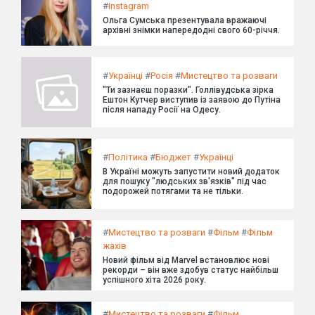
#
Instagram
Ольга Сумська презентувала вражаючі
архівні знімки напередодні свого 60-річчя.
#
Українці
#
Росія
#
Мистецтво та розваги
"Ти зазнаєш поразки". Голлівудська зірка
Ештон Кутчер виступив із заявою до Путіна
після нападу Росії на Одесу.
#
Політика
#
Бюджет
#
Українці
В Україні можуть запустити новий додаток
для пошуку "людських зв'язків" під час
подорожей потягами та не тільки.
#
Мистецтво та розваги
#
Фільм
#
Фільм
жахів
Новий фільм від Marvel встановлює нові
рекорди – він вже здобув статус найбільш
успішного хіта 2026 року.
#
Мистецтво та розваги
#
Фільм