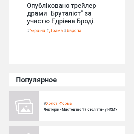
Опубліковано трейлер
драми "Бруталіст" за
участю Едріена Броді.
#
Україна
#
Драма
#
Європа
Популярное
#
Холст. Форма
Лекторій «Мистецтво 19 століття» у НХМУ