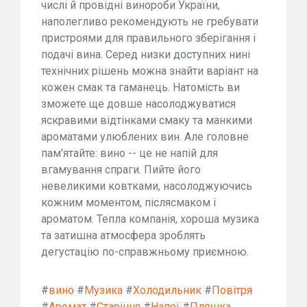
числі й провідні винороби України,
наполегливо рекомендують не гребувати
пристроями для правильного зберігання і
подачі вина. Серед низки доступних нині
технічних рішень можна знайти варіант на
кожен смак та гаманець. Натомість ви
зможете ще довше насолоджуватися
яскравими відтінками смаку та манкими
ароматами улюблених вин. Але головне
пам'ятайте: вино -- це не напій для
вгамування спраги. Пийте його
невеликими ковтками, насолоджуючись
кожним моментом, післясмаком і
ароматом. Тепла компанія, хороша музика
та затишна атмосфера зроблять
дегустацію по-справжньому приємною.
#
вино
#
Музика
#
Холодильник
#
Повітря
#
Аромат
#
Старіння
#
Напої
#
Пляшка