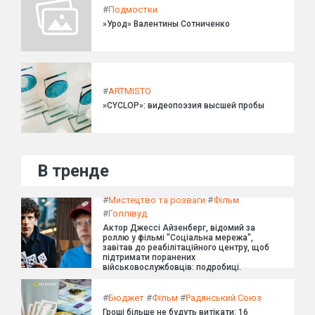
#
Подмостки
»Урод» Валентины Сотниченко
#
ARTMISTO
»CYCLOP»: видеопоэзия высшей пробы
В тренде
#
Мистецтво та розваги
#
Фільм
#
Голлівуд
Актор Джессі Айзенберг, відомий за
роллю у фільмі "Соціальна мережа",
завітав до реабілітаційного центру, щоб
підтримати поранених
військовослужбовців: подробиці.
#
Бюджет
#
Фільм
#
Радянський Союз
Гроші більше не будуть витікати: 16