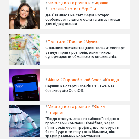
#
Мистецтво та розваги
#
Україна
#
Народний артист України
Де з'явилася на світ Софія Ротару:
особливості рідного села та цікаві місця
для відвідування.
#
Політика
#
Товари
#
Музика
Фальшиві знижки та цінові уловки: експерт
у галузі права розповів, яким чином
супермаркети обманюють споживачів.
#
Фільм
#
Європейський Союз
#
Канада
Перший на старті: OnePlus 15 вже має
бета-версію ColorOS.
#
Мистецтво та розваги
#
Фільм
#
Інтернет
"Люди стануть лише похибкою": згідно з
прогнозами компанії Cloudflare, через
п'ять років обсяг трафіку, що генерують
боти, буде в тисячу разів більшим, ніж
трафік реальних користувачів.