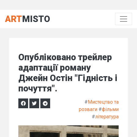
ART
MISTO
Опубліковано трейлер
адаптації роману
Джейн Остін "Гідність і
почуття".
#
Мистецтво та
розваги
#
фільми
#
література