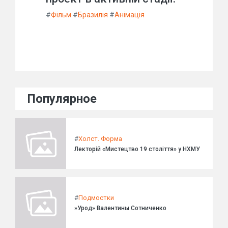
#
Фільм
#
Бразилія
#
Анімація
Популярное
#
Холст. Форма
Лекторій «Мистецтво 19 століття» у НХМУ
#
Подмостки
»Урод» Валентины Сотниченко