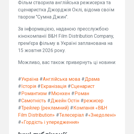
Фільм створила англійська режисерка та
сценаристка Джорджія Оклі, відома своїм
твором "Сумна Джин".
За інформацією, наданою пресслужбою
кінокомпанії B&H Film Distribution Company,
прем'єра фільму в Україні запланована на
15 жовтня 2026 року.
Можливо, вас також привернуть ці новини:
#
Україна
#
Англійська мова
#
Драма
#
Історія
#
Екранізація
#
Сценарист
#
Романтизм
#
Мюнхен
#
Роман
#
Самотність
#
Джейн Остін
#
режисер
#
Трейлер (рекламний)
#
Компанія «B&H
Film Distribution»
#
Телесеріал
#
«Знедолені»
#
«Гордість і упередження»