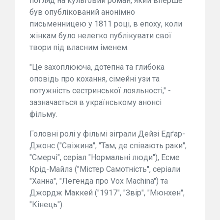
погляд на культовий роман, який вперше
був опублікований анонімно
письменницею у 1811 році, в епоху, коли
жінкам було нелегко публікувати свої
твори під власним іменем.
"Це захоплююча, дотепна та глибока
оповідь про кохання, сімейні узи та
потужність сестринської лояльності," -
зазначається в українському анонсі
фільму.
Головні ролі у фільмі зіграли Дейзі Едґар-
Джонс ("Свіжина", "Там, де співають раки",
"Смерчі", серіал "Нормальні люди"), Есме
Крід-Майлз ("Містер Самотність", серіали
"Ханна", "Легенда про Vox Machina") та
Джордж Маккей ("1917", "Звір", "Мюнхен",
"Кінець").