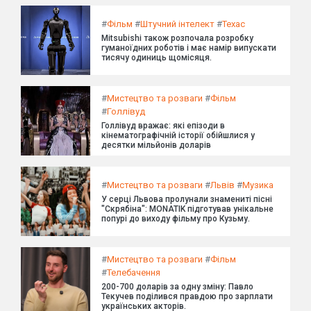
#
Фільм
#
Штучний інтелект
#
Техас
Mitsubishi також розпочала розробку
гуманоїдних роботів і має намір випускати
тисячу одиниць щомісяця.
#
Мистецтво та розваги
#
Фільм
#
Голлівуд
Голлівуд вражає: які епізоди в
кінематографічній історії обійшлися у
десятки мільйонів доларів
#
Мистецтво та розваги
#
Львів
#
Музика
У серці Львова пролунали знамениті пісні
"Скрябіна": MONATIK підготував унікальне
попурі до виходу фільму про Кузьму.
#
Мистецтво та розваги
#
Фільм
#
Телебачення
200-700 доларів за одну зміну: Павло
Текучев поділився правдою про зарплати
українських акторів.