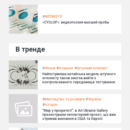
#
ARTMISTO
»CYCLOP»: видеопоэзия высшей пробы
В тренде
#
Фільм
#
Інтернет
#
Штучний інтелект
Найпотужніша китайська модель штучного
інтелекту також змогла вийти з
контрольованого середовища тестування.
#
Мистецтво та розваги
#
Україна
#
Історія
"Мир у пріоритеті": в Art Ukraine Gallery
презентували неповторний проєкт, що вже
отримав визнання в США та Європі.