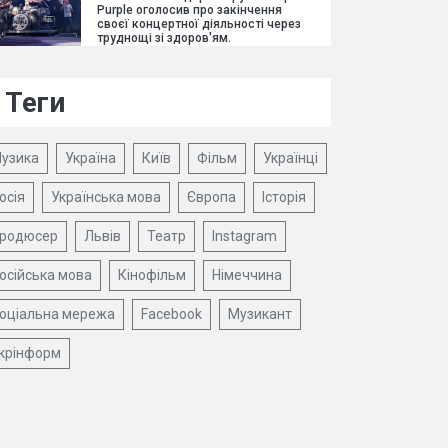
Purple оголосив про закінчення
своєї концертної діяльності через
труднощі зі здоров'ям.
Теги
узика
Україна
Київ
Фільм
Українці
осія
Українська мова
Європа
Історія
родюсер
Львів
Театр
Instagram
осійська мова
Кінофільм
Німеччина
оціальна мережа
Facebook
Музикант
крінформ