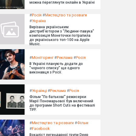
можна переглянути онлайн в Україні
#
Росія
#
Мистецтво та розваги
#
Україна
Вирізана українським
дистриб'ютором з "Людини-павука"
композиція Монеточки потрапила
до українського топ-100 на Apple
Music.
#
Моніторинг
#
Реклама
#
Росія
В Україні планують додати до
"чорного списку" ще одного
виконавця з Росії.
#
Українці
#
Реклама
#
Росія
Фільм "По батькові" режисерки
Марії Пономарьової був включений
до програми Short Cuts на фестивалі
TIFF.
#
Мистецтво та розваги
#
Фільм
#
Facebook
Вокаліст легендарної групи Deep