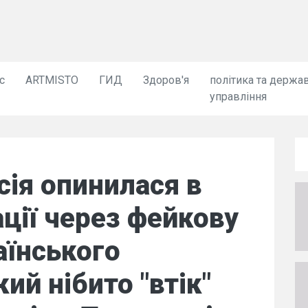
с
ARTMISTO
ГИД
Здоров'я
політика та держа
управління
сія опинилася в
ації через фейкову
аїнського
ий нібито "втік"