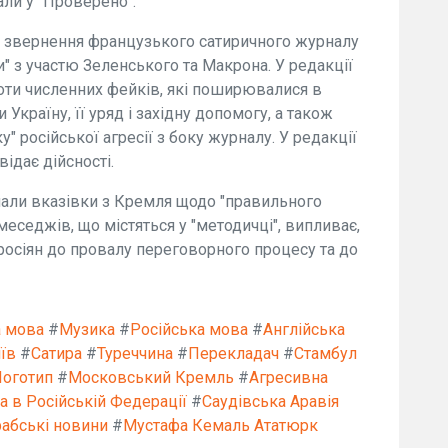
ли у "Проверено".
о звернення французького сатиричного журналу
и" з участю Зеленського та Макрона. У редакції
оти численних фейків, які поширювалися в
країну, її уряд і західну допомогу, а також
" російської агресії з боку журналу. У редакції
ідає дійсності.
али вказівки з Кремля щодо "правильного
меседжів, що містяться у "методичці", випливає,
росіян до провалу переговорного процесу та до
а мова
#
Музика
#
Російська мова
#
Англійська
їв
#
Сатира
#
Туреччина
#
Перекладач
#
Стамбул
оготип
#
Московський Кремль
#
Агресивна
 в Російській Федерації
#
Саудівська Аравія
абські новини
#
Мустафа Кемаль Ататюрк