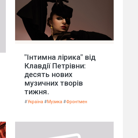
"Інтимна лірика" від
Клавдії Петрівни:
десять нових
музичних творів
тижня.
#
Україна
#
Музика
#
Фронтмен