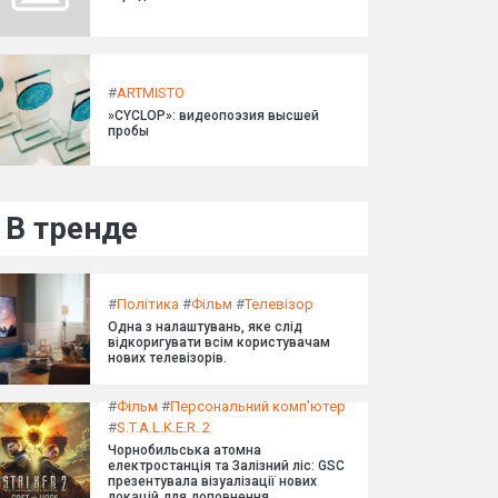
#
ARTMISTO
»CYCLOP»: видеопоэзия высшей
пробы
В тренде
#
Політика
#
Фільм
#
Телевізор
Одна з налаштувань, яке слід
відкоригувати всім користувачам
нових телевізорів.
#
Фільм
#
Персональний комп'ютер
#
S.T.A.L.K.E.R. 2
Чорнобильська атомна
електростанція та Залізний ліс: GSC
презентувала візуалізації нових
локацій для доповнення