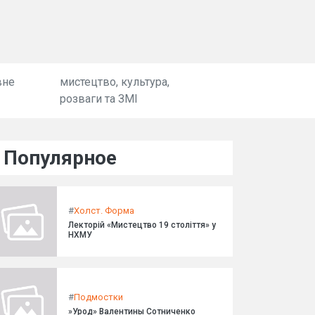
вне
мистецтво, культура,
розваги та ЗМІ
Популярное
#
Холст. Форма
Лекторій «Мистецтво 19 століття» у
НХМУ
#
Подмостки
»Урод» Валентины Сотниченко