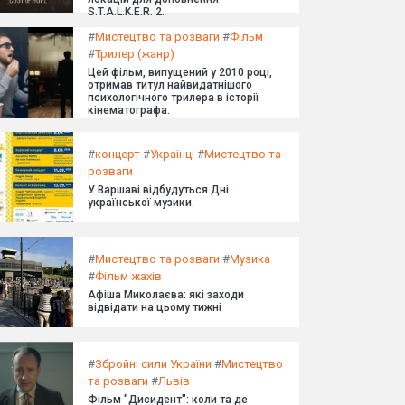
S.T.A.L.K.E.R. 2.
#
Мистецтво та розваги
#
Фільм
#
Трилер (жанр)
Цей фільм, випущений у 2010 році,
отримав титул найвидатнішого
психологічного трилера в історії
кінематографа.
#
концерт
#
Українці
#
Мистецтво та
розваги
У Варшаві відбудуться Дні
української музики.
#
Мистецтво та розваги
#
Музика
#
Фільм жахів
Афіша Миколаєва: які заходи
відвідати на цьому тижні
#
Збройні сили України
#
Мистецтво
та розваги
#
Львів
Фільм "Дисидент": коли та де