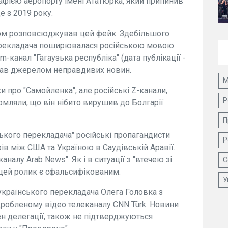
афією аеропорту імені Ататюрка, який припинив
 з 2019 року.
ном розповсюджував цей фейк. Здебільшого
перекладача поширювалася російською мовою.
канал "Гагаузька республіка" (дата публікації -
тавав джерелом неправдивих новин.
М
и про "Самойленка", але російські Z-канали,
Р
омляли, що він нібито вирушив до Болгарії
П
ького перекладача" російські пропагандисти
Р
ів між США та Україною в Саудівській Аравії.
аналу Arab News". Як і в ситуації з "втечею зі
С
 цей ролик є сфальсифікованим.
У
українського перекладача Олега Головка з
ідробленому відео телеканалу CNN Türk. Новини
лен делегації, також не підтверджуються