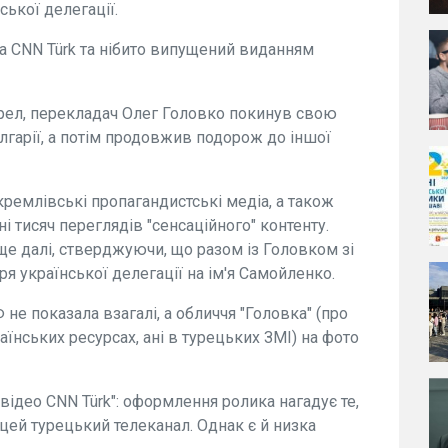
ської делегації.
а CNN Türk та нібито випущений виданням
ерел, перекладач Олег Головко покинув свою
лгарії, а потім продовжив подорож до іншої
ремлівські пропагандистські медіа, а також
ні тисяч переглядів "сенсаційного" контенту.
ще далі, стверджуючи, що разом із Головком зі
ря української делегації на ім'я Самойленко.
е показала взагалі, а обличчя "Головка" (про
аїнських ресурсах, ані в турецьких ЗМІ) на фото
ідео CNN Türk": оформлення ролика нагадує те,
цей турецький телеканал. Однак є й низка