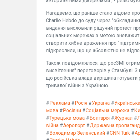
авторитетними джерелами", - резюмува
Нагадаємо, що раніше стало відомо пр
Charlie Hebdo до суду через "обкладинк
видання висловили рішучий протест пр
соціальних мережах з метою зневажити У
створити хибне враження про "підтримку
підкреслили, що це абсолютно не відпов
Також повідомлялося, що росЗМІ отрим
висвітлення" переговорів у Стамбулі. З 
що російська влада вирішила готувати 
тривалої війни з Україною.
#
Реклама
#
Росія
#
Україна
#
Українськ
мова
#
Росіяни
#
Соціальна мережа
#
Ки
#
Турецька мова
#
Болгарія
#
Журнал
#
Л
війна
#
Аеропорт
#
Державна пропаганда
#
Володимир Зеленський
#
CNN Turk
#
Ар