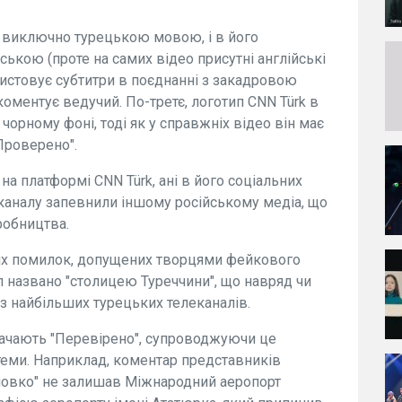
 виключно турецькою мовою, і в його
ькою (проте на самих відео присутні англійські
ористовує субтитри в поєднанні з закадровою
оментує ведучий. По-третє, логотип CNN Türk в
орному фоні, тоді як у справжніх відео він має
"Проверено".
на платформі CNN Türk, ані в його соціальних
каналу запевнили іншому російському медіа, що
робництва.
убих помилок, допущених творцями фейкового
ул названо "столицею Туреччини", що навряд чи
 з найбільших турецьких телеканалів.
начають "Перевірено", супроводжуючи це
теми. Наприклад, коментар представників
оловко" не залишав Міжнародний аеропорт