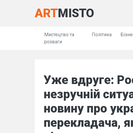
ART
MISTO
Мистецтво та
Політика
Бізне
розваги
Уже вдруге: Ро
незручній ситу
новину про укр
перекладача, як