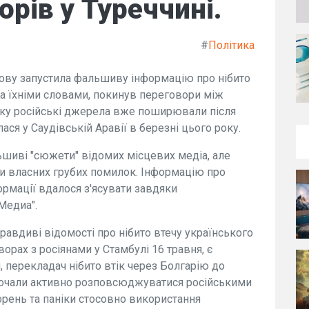
орів у Туреччині.
#
Політика
ову запустила фальшиву інформацію про нібито
за їхніми словами, покинув переговори між
дку російські джерела вже поширювали після
ася у Саудівській Аравії в березні цього року.
ьшиві "сюжети" відомих місцевих медіа, але
ми власних грубих помилок. Інформацію про
мації вдалося з'ясувати завдяки
Медиа".
равдиві відомості про нібито втечу українського
орах з росіянами у Стамбулі 16 травня, є
, перекладач нібито втік через Болгарію до
 почали активно розповсюджуватися російськими
орень та паніки стосовно використання