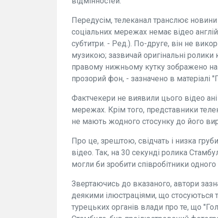
відмінностей.
Передусім, телеканал транслює новини
соціальних мережах немає відео англійс
субтитри. - Ред.). По-друге, він не вик
музикою; зазвичай оригінальні ролики к
правому нижньому кутку зображено на ч
прозорий фон, - зазначено в матеріалі 
Фактчекери не виявили цього відео ані 
мережах. Крім того, представники теле
не мають жодного стосунку до його ви
Про це, зрештою, свідчать і низка гр
відео. Так, на 30 секунді ролика Стамб
могли би зробити співробітники одного
Звертаючись до вказаного, автори заз
деякими ілюстраціями, що стосуються 
турецьких органів влади про те, що "Г