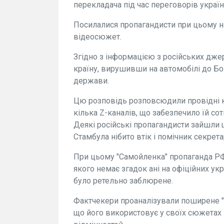
перекладача під час переговорів україн
Посилалися пропагандисти при цьому н
відеосюжет.
Згідно з інформацією з російських дж
країну, вирушивши на автомобілі до Бо
держави.
Цю розповідь розповсюдили провідні к
кілька Z-каналів, що забезпечило їй сот
Деякі російські пропагандисти зайшли 
Стамбула нібито втік і помічник секрета
При цьому "Самойленка" пропаганда РФ н
якого немає згадок ані на офіційних укр
було ретельно заблюрене.
Фактчекери проаналізували поширене "в
що його використовує у своїх сюжетах 