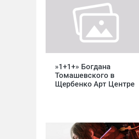
»1+1+» Богдана
Томашевского в
Щербенко Арт Центре