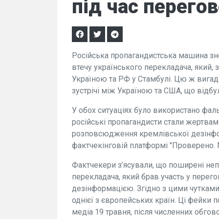
під час перегов
Російська пропагандистська машина зн
втечу українського перекладача, який, 
Україною та РФ у Стамбулі. Цю ж вига
зустрічі між Україною та США, що відбул
У обох ситуаціях було використано фал
російські пропагандисти стали жертва
розповсюдження кремлівської дезінфор
фактчекінговій платформі "Проверено. 
Фактчекери з’ясували, що поширені неп
перекладача, який брав участь у перегов
дезінформацією. Згідно з цими чутками
однієї з європейських країн. Ці фейки
медіа 19 травня, після численних обгов