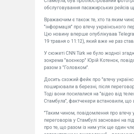
Стамбула, був проілюстрований фотогр
обслуговування пасажирських рейсів ще
Вражаючим є також те, хто та яким чи
"інформація" про втечу українського 
Цю новину вперше опублікував Telegram-
19 травня о 11:12), який вже не раз с
У сюжеті CNN Türk не було жодної згадк
зокрема "воєнкор" Юрій Котенок, повід
разом з "Головком".
Досить схожий фейк про "втечу українс
поширювали в березні, після переговор
Тоді вони посилалися на "відео від телек
Стамбула", фактчекери встановили, що
"Таким чином, повідомлення про втечу 
переговорів у Стамбулі засновані на п
про те, що разом із ним утік ще один ч