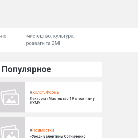
вне
мистецтво, культура,
розваги та ЗМІ
Популярное
#
Холст. Форма
Лекторій «Мистецтво 19 століття» у
НХМУ
#
Подмостки
»Урод» Валентины Сотниченко