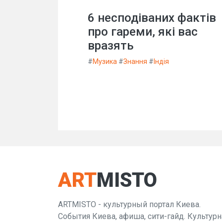
6 несподіваних фактів
про гареми, які вас
вразять
#
Музика
#
Знання
#
Індія
ART
MISTO
ARTMISTO - культурный портал Киева.
События Киева, афиша, сити-гайд. Культурн