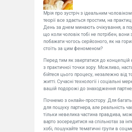
Мрія про зустріч з ідеальним чоловіком 
теорії все здається простим, на практи
День за днем минають очікування, а пор
що коли чоловік тобі не потрібен, вони 
побажати чогось серйозного, як на гор
стоїть за цим феноменом?
Перед тим як звертатися до концепцій к
з практичної точки зору. Можливо, наст
бійтеся цього процесу, незалежно від т
житті. Сучасні технології і соціальні 
вашій подорожі до знаходження партне
Почнемо з онлайн-простору. Для багат
для пошуку партнера, але реальність ча
тільки невелика частина правдива, мож
варто зосередитися на спільнотах за і
хобі, пошукайте тематичні групи в соц