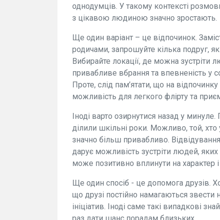
однодумців. У такому контексті розмов
з цікавою людиною значно зростають.
Ще один варіант – це відпочинок. Заміс
родичами, запрошуйте кілька подруг, які
Вибирайте локації, де можна зустріти л
привабливе вбрання та впевненість у с
Проте, слід пам’ятати, що на відпочинку
можливість для легкого флірту та приєм
Іноді варто озирнутися назад у минуле. 
ділили шкільні роки. Можливо, той, хто
значно більш привабливо. Відвідування
дарує можливість зустріти людей, яких в
може позитивно вплинути на характер і 
Ще один спосіб - це допомога друзів. Хо
що друзі постійно намагаються звести н
ініціатив. Іноді саме такі випадкові з
раз дати шанс порадам близьких.