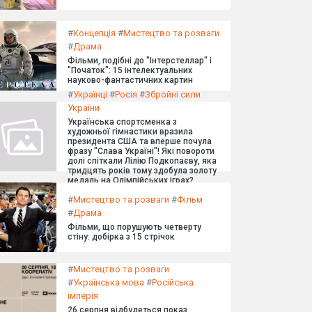
#
Концепція
#
Мистецтво та розваги
#
Драма
Фільми, подібні до "Інтерстеллар" і
"Початок": 15 інтелектуальних
науково-фантастичних картин
#
Українці
#
Росія
#
Збройні сили
України
Українська спортсменка з
художньої гімнастики вразила
президента США та вперше почула
фразу "Слава Україні"! Які повороти
долі спіткали Лілію Подкопаєву, яка
тридцять років тому здобула золоту
медаль на Олімпійських іграх?
#
Мистецтво та розваги
#
Фільм
#
Драма
Фільми, що порушують четверту
стіну: добірка з 15 стрічок
#
Мистецтво та розваги
#
Українська мова
#
Російська
імперія
26 серпня відбудеться показ