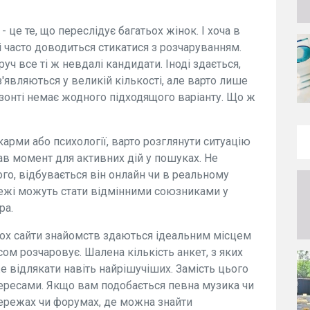
- це те, що переслідує багатьох жінок. І хоча в
ці часто доводиться стикатися з розчаруванням.
уч все ті ж невдалі кандидати. Іноді здається,
з'являються у великій кількості, але варто лише
изонті немає жодного підходящого варіанту. Що ж
арми або психології, варто розглянути ситуацію
ав момент для активних дій у пошуках. Не
ого, відбувається він онлайн чи в реальному
мережі можуть стати відмінними союзниками у
ра.
ьох сайти знайомств здаються ідеальним місцем
сом розчаровує. Шалена кількість анкет, з яких
е відлякати навіть найрішучіших. Замість цього
нтересами. Якщо вам подобається певна музика чи
мережах чи форумах, де можна знайти