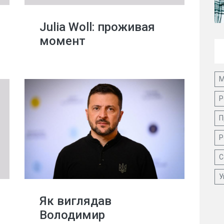
Julia Woll: проживая
момент
М
Р
П
Р
С
У
Як виглядав
Володимир