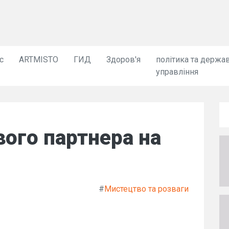
с
ARTMISTO
ГИД
Здоров'я
політика та держа
управління
вого партнера на
#
Мистецтво та розваги