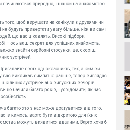
и починаються природно, і шанси на знайомство
ть того, щоб вирушати на канікули з друзями чи
 не будуть привертати увагу більше, ніж ви самі.
юдей, що вас цікавлять. Високі підбори,
обі – ось ваш секрет для успішних знайомств.
 важко знайти серйозні стосунки; це, скоріш,
них зустрічей.
Пригадайте своїх однокласників, тих, з ким ви
 у вас викликав симпатію раніше, тепер виглядає
 шкільних зустрічей або випускних вечорів
и не бачили багато років, і усвідомити, як час
особистість.
ча багато хто з нас може дратуватися від того,
ас із кимось, варто бути відкритою для їхніх
найомства можуть виявитися вдалими. Варто хоча б