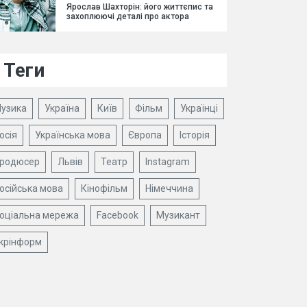
Ярослав Шахторін: його життєпис та
захоплюючі деталі про актора
Теги
узика
Україна
Київ
Фільм
Українці
осія
Українська мова
Європа
Історія
родюсер
Львів
Театр
Instagram
осійська мова
Кінофільм
Німеччина
оціальна мережа
Facebook
Музикант
крінформ