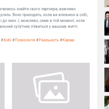
агаємось знайти свого партнера, важливо
зусиль. Воно приходить, коли ви впевнені в собі,
і до змін. І, можливо, саме в той момент, коли
альний супутник з'явиться у вашому житті.
#
Хобі
#
Психологія
#
Реальність
#
Карма