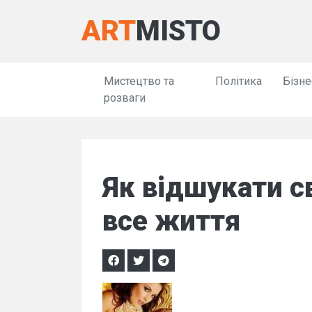
ART
MISTO
Мистецтво та
Політика
Бізне
розваги
Як відшукати с
все життя