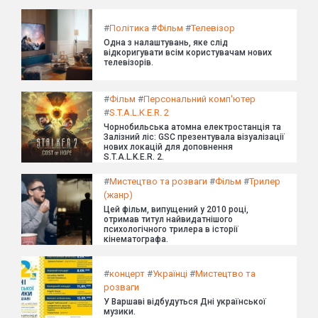
#
Політика
#
Фільм
#
Телевізор
Одна з налаштувань, яке слід
відкоригувати всім користувачам нових
телевізорів.
#
Фільм
#
Персональний комп'ютер
#
S.T.A.L.K.E.R. 2
Чорнобильська атомна електростанція та
Залізний ліс: GSC презентувала візуалізації
нових локацій для доповнення
S.T.A.L.K.E.R. 2.
#
Мистецтво та розваги
#
Фільм
#
Трилер
(жанр)
Цей фільм, випущений у 2010 році,
отримав титул найвидатнішого
психологічного трилера в історії
кінематографа.
#
концерт
#
Українці
#
Мистецтво та
розваги
У Варшаві відбудуться Дні української
музики.