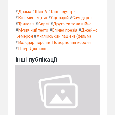
#
Драма
#
Шлюб
#
Кіноіндустрія
#
Кіномистецтво
#
Сценарій
#
Саундтрек
#
Трилогія
#
Євреї
#
Друга світова війна
#
Музичний театр
#
Епічна поезія
#
Джеймс
Кемерон
#
Англійський пацієнт (фільм)
#
Володар перснів: Повернення короля
#
Пітер Джексон
Інші публікації