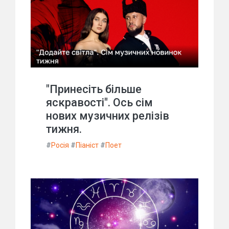
"Принесіть більше
яскравості". Ось сім
нових музичних релізів
тижня.
#
Росія
#
Піаніст
#
Поет