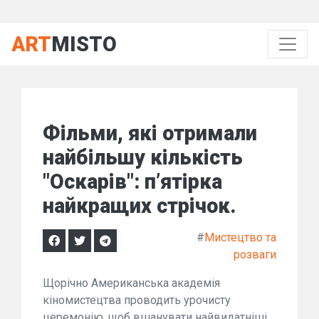
ART
MISTO
Фільми, які отримали
найбільшу кількість
"Оскарів": п’ятірка
найкращих стрічок.
#
Мистецтво та
розваги
Щорічно Американська академія
кіномистецтва проводить урочисту
церемонію, щоб вшанувати найвидатніші