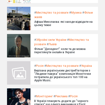
#
Мистецтво та розваги
#
Музика
#
Фільм
жахів
Афіша Миколаєва: які заходи відвідати на
цьому тижні
#
Збройні сили України
#
Мистецтво та
розваги
#
Львів
Фільм "Дисидент": коли та де можна
переглянути онлайн в Україні
#
Росія
#
Мистецтво та розваги
#
Україна
Вирізана українським дистриб'ютором з
"Людини-павука" композиція Монеточки
потрапила до українського топ-100 на
Apple Music.
#
Моніторинг
#
Реклама
#
Росія
В Україні планують додати до "чорного
списку" ще одного виконавця з Росії.