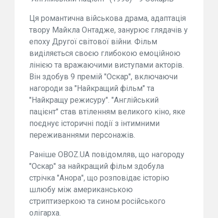
Ця романтична військова драма, адаптація
твору Майкла Онтадже, занурює глядачів у
епоху Другої світової війни. Фільм
виділяється своєю глибокою емоційною
лінією та вражаючими виступами акторів.
Він здобув 9 премій "Оскар", включаючи
нагороди за "Найкращий фільм" та
"Найкращу режисуру". "Англійський
пацієнт" став втіленням великого кіно, яке
поєднує історичні події з інтимними
переживаннями персонажів.
Раніше OBOZ.UA повідомляв, що нагороду
"Оскар" за найкращий фільм здобула
стрічка "Анора", що розповідає історію
шлюбу між американською
стриптизеркою та сином російського
олігарха.