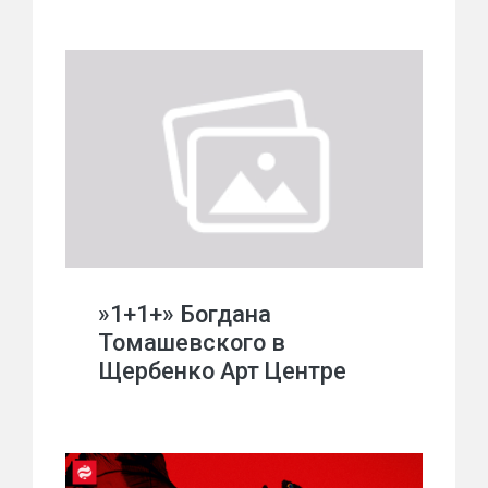
»1+1+» Богдана
Томашевского в
Щербенко Арт Центре