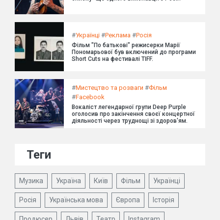
#
Українці
#
Реклама
#
Росія
Фільм "По батькові" режисерки Марії
Пономарьової був включений до програми
Short Cuts на фестивалі TIFF.
#
Мистецтво та розваги
#
Фільм
#
Facebook
Вокаліст легендарної групи Deep Purple
оголосив про закінчення своєї концертної
діяльності через труднощі зі здоров'ям.
Теги
Музика
Україна
Київ
Фільм
Українці
Росія
Українська мова
Європа
Історія
Продюсер
Львів
Театр
Instagram