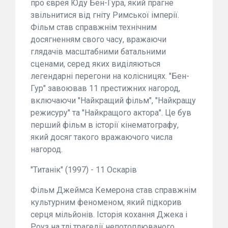
про єврея Юду Бен-Гура, який прагне
звільнитися від гніту Римської імперії.
Фільм став справжнім технічним
досягненням свого часу, вражаючи
глядачів масштабними батальними
сценами, серед яких виділяються
легендарні перегони на колісницях. "Бен-
Гур" завоював 11 престижних нагород,
включаючи "Найкращий фільм", "Найкращу
режисуру" та "Найкращого актора". Це був
перший фільм в історії кінематографу,
який досяг такого вражаючого числа
нагород.
"Титанік" (1997) - 11 Оскарів
Фільм Джеймса Кемерона став справжнім
культурним феноменом, який підкорив
серця мільйонів. Історія кохання Джека і
Роуз на тлі трагедії непотоплюваного