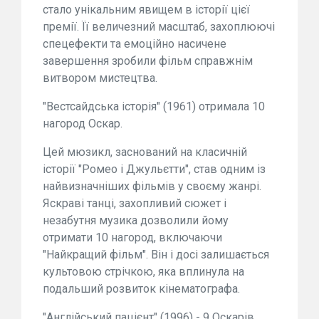
стало унікальним явищем в історії цієї
премії. Її величезний масштаб, захоплюючі
спецефекти та емоційно насичене
завершення зробили фільм справжнім
витвором мистецтва.
"Вестсайдська історія" (1961) отримала 10
нагород Оскар.
Цей мюзикл, заснований на класичній
історії "Ромео і Джульєтти", став одним із
найвизначніших фільмів у своєму жанрі.
Яскраві танці, захопливий сюжет і
незабутня музика дозволили йому
отримати 10 нагород, включаючи
"Найкращий фільм". Він і досі залишається
культовою стрічкою, яка вплинула на
подальший розвиток кінематографа.
"Англійський пацієнт" (1996) - 9 Оскарів