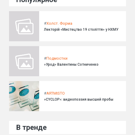
#
Холст. Форма
Лекторій «Мистецтво 19 століття» у НХМУ
#
Подмостки
»Урод» Валентины Сотниченко
#
ARTMISTO
»CYCLOP»: видеопоэзия высшей пробы
В тренде