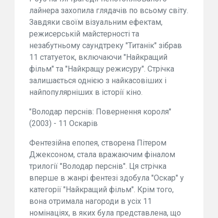
лайнера захопила глядачів по всьому світу.
Завдяки своїм візуальним ефектам,
режисерській майстерності та
незабутньому саундтреку "Титанік" зібрав
11 статуеток, включаючи "Найкращий
фільм" та "Найкращу режисуру". Стрічка
залишається однією з найкасовіших і
найпопулярніших в історії кіно.
"Володар перснів: Повернення короля"
(2003) - 11 Оскарів
Фентезійна епопея, створена Пітером
Джексоном, стала вражаючим фіналом
трилогії "Володар перснів". Ця стрічка
вперше в жанрі фентезі здобула "Оскар" у
категорії "Найкращий фільм". Крім того,
вона отримала нагороди в усіх 11
номінаціях, в яких була представлена, що