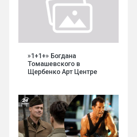
»1+1+» Богдана
Томашевского в
Щербенко Арт Центре