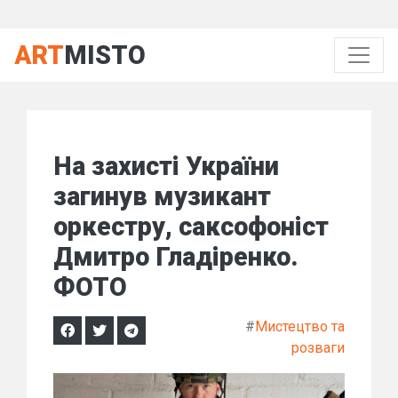
ART
MISTO
На захисті України
загинув музикант
оркестру, саксофоніст
Дмитро Гладіренко.
ФОТО
#
Мистецтво та
розваги