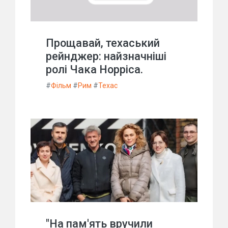
Прощавай, техаський
рейнджер: найзначніші
ролі Чака Норріса.
#
Фільм
#
Рим
#
Техас
"На пам'ять вручили