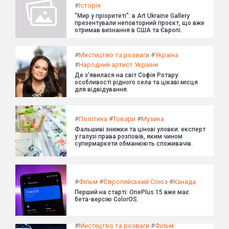
#
Історія
"Мир у пріоритеті": в Art Ukraine Gallery
презентували неповторний проєкт, що вже
отримав визнання в США та Європі.
#
Мистецтво та розваги
#
Україна
#
Народний артист України
Де з'явилася на світ Софія Ротару:
особливості рідного села та цікаві місця
для відвідування.
#
Політика
#
Товари
#
Музика
Фальшиві знижки та цінові уловки: експерт
у галузі права розповів, яким чином
супермаркети обманюють споживачів.
#
Фільм
#
Європейський Союз
#
Канада
Перший на старті: OnePlus 15 вже має
бета-версію ColorOS.
#
Мистецтво та розваги
#
Фільм