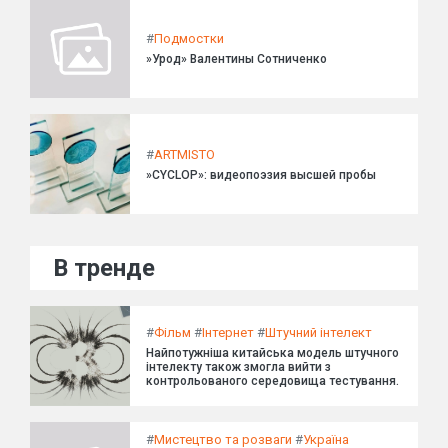
#
Подмостки
»Урод» Валентины Сотниченко
#
ARTMISTO
»CYCLOP»: видеопоэзия высшей пробы
В тренде
#
Фільм
#
Інтернет
#
Штучний інтелект
Найпотужніша китайська модель штучного
інтелекту також змогла вийти з
контрольованого середовища тестування.
#
Мистецтво та розваги
#
Україна