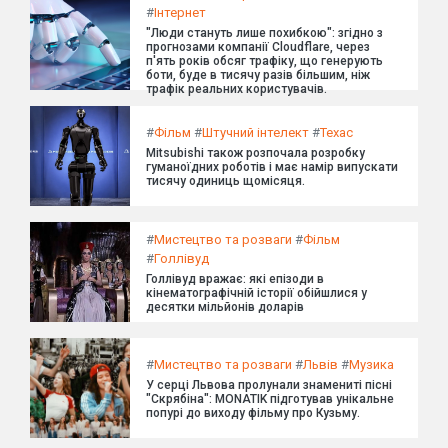
#
Інтернет
"Люди стануть лише похибкою": згідно з
прогнозами компанії Cloudflare, через
п'ять років обсяг трафіку, що генерують
боти, буде в тисячу разів більшим, ніж
трафік реальних користувачів.
#
Фільм
#
Штучний інтелект
#
Техас
Mitsubishi також розпочала розробку
гуманоїдних роботів і має намір випускати
тисячу одиниць щомісяця.
#
Мистецтво та розваги
#
Фільм
#
Голлівуд
Голлівуд вражає: які епізоди в
кінематографічній історії обійшлися у
десятки мільйонів доларів
#
Мистецтво та розваги
#
Львів
#
Музика
У серці Львова пролунали знамениті пісні
"Скрябіна": MONATIK підготував унікальне
попурі до виходу фільму про Кузьму.