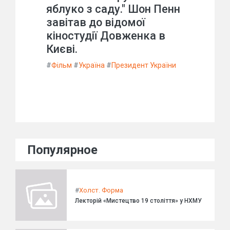
яблуко з саду." Шон Пенн
завітав до відомої
кіностудії Довженка в
Києві.
#
Фільм
#
Україна
#
Президент України
Популярное
#
Холст. Форма
Лекторій «Мистецтво 19 століття» у НХМУ