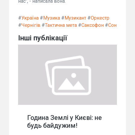
нас", - написала вона.
#
Україна
#
Музика
#
Музикант
#
Оркестр
#
Чернігів
#
Тактична мета
#
Саксофон
#
Сон
Інші публікації
Година Землі у Києві: не
будь байдужим!