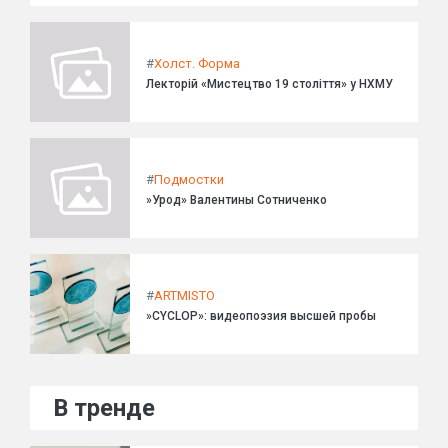
#
Холст. Форма
Лекторій «Мистецтво 19 століття» у НХМУ
#
Подмостки
»Урод» Валентины Сотниченко
#
ARTMISTO
»CYCLOP»: видеопоэзия высшей пробы
В тренде