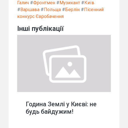
Галич
#
Фронтмен
#
Музикант
#
Київ
#
Варшава
#
Польща
#
Берлін
#
Пісенний
конкурс Євробачення
Інші публікації
Година Землі у Києві: не
будь байдужим!