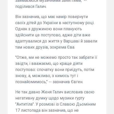
займаємося музичними заняттями," --
поділився Галич.
Він зазначив, що має намір повернути
своїх дітей до України в наступному році.
Однак з дружиною вони планують
здійснити це поступово, адже діти вже
адаптувалися до життя у Варшаві й завели
там нових друзів, зокрема Єва.
"Отже, ми не можемо просто так забрати її
звідти, і вважаємо, що краще діяти
поступово: спочатку вони приїдуть, потім
знову, а, можливо, з кимось тут і
познайомимось," -- зазначив Євген.
Не так давно Женя Галич висловив свою
негативну думку щодо музики гурту
"Антитіла". У розмові із Славою Дьоміним
17 листопада він зазначив, що не