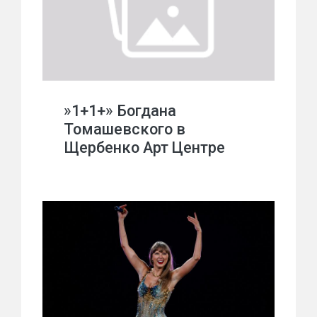
»1+1+» Богдана
Томашевского в
Щербенко Арт Центре