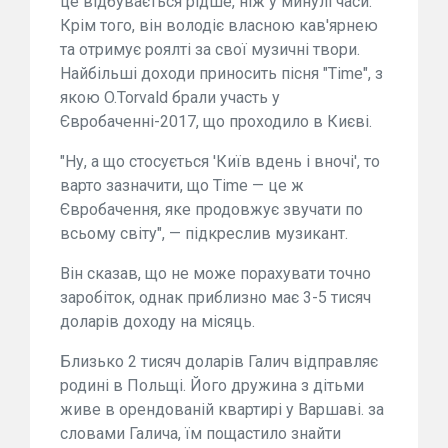
це відбувається рідше, ніж у минулі часи.
Крім того, він володіє власною кав'ярнею
та отримує роялті за свої музичні твори.
Найбільші доходи приносить пісня "Time", з
якою O.Torvald брали участь у
Євробаченні-2017, що проходило в Києві.
"Ну, а що стосується 'Київ вдень і вночі', то
варто зазначити, що Time — це ж
Євробачення, яке продовжує звучати по
всьому світу", — підкреслив музикант.
Він сказав, що не може порахувати точно
заробіток, однак приблизно має 3-5 тисяч
доларів доходу на місяць.
Близько 2 тисяч доларів Галич відправляє
родині в Польщі. Його дружина з дітьми
живе в орендованій квартирі у Варшаві. за
словами Галича, їм пощастило знайти