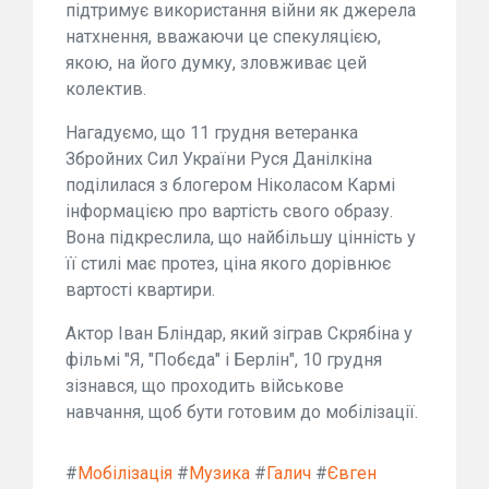
підтримує використання війни як джерела
натхнення, вважаючи це спекуляцією,
якою, на його думку, зловживає цей
колектив.
Нагадуємо, що 11 грудня ветеранка
Збройних Сил України Руся Данілкіна
поділилася з блогером Ніколасом Кармі
інформацією про вартість свого образу.
Вона підкреслила, що найбільшу цінність у
її стилі має протез, ціна якого дорівнює
вартості квартири.
Актор Іван Бліндар, який зіграв Скрябіна у
фільмі "Я, "Побєда" і Берлін", 10 грудня
зізнався, що проходить військове
навчання, щоб бути готовим до мобілізації.
#
Мобілізація
#
Музика
#
Галич
#
Євген