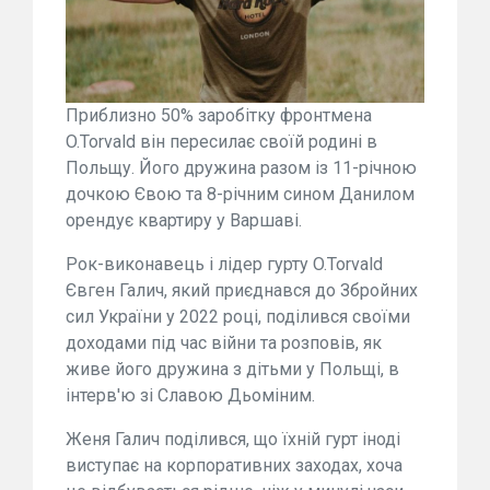
Приблизно 50% заробітку фронтмена
O.Torvald він пересилає своїй родині в
Польщу. Його дружина разом із 11-річною
дочкою Євою та 8-річним сином Данилом
орендує квартиру у Варшаві.
Рок-виконавець і лідер гурту O.Torvald
Євген Галич, який приєднався до Збройних
сил України у 2022 році, поділився своїми
доходами під час війни та розповів, як
живе його дружина з дітьми у Польщі, в
інтерв'ю зі Славою Дьоміним.
Женя Галич поділився, що їхній гурт іноді
виступає на корпоративних заходах, хоча