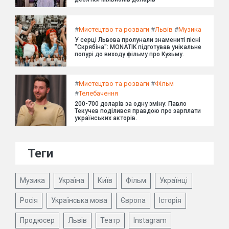
#
Мистецтво та розваги
#
Львів
#
Музика
У серці Львова пролунали знамениті пісні
"Скрябіна": MONATIK підготував унікальне
попурі до виходу фільму про Кузьму.
#
Мистецтво та розваги
#
Фільм
#
Телебачення
200-700 доларів за одну зміну: Павло
Текучев поділився правдою про зарплати
українських акторів.
Теги
Музика
Україна
Київ
Фільм
Українці
Росія
Українська мова
Європа
Історія
Продюсер
Львів
Театр
Instagram