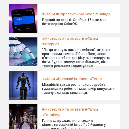
#
Фільм
#
Європейський Союз
#
Канада
Перший на старті: OnePlus 15 вже має
бета-версію ColorOS.
#
Мистецтво та розваги
#
Фільм
#
Інтернет
"Люди стануть лише похибкою": згідно з
прогнозами компанії Cloudflare, через
п'ять років обсяг трафіку, що генерують
боти, буде в тисячу разів більшим, ніж
трафік реальних користувачів.
#
Фільм
#
Штучний інтелект
#
Техас
Mitsubishi також розпочала розробку
гуманоїдних роботів і має намір випускати
тисячу одиниць щомісяця.
#
Мистецтво та розваги
#
Фільм
#
Голлівуд
Голлівуд вражає: які епізоди в
кінематографічній історії обійшлися у
десятки мільйонів доларів