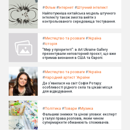
#
Фільм
#
Інтернет
#
Штучний інтелект
Найпотужніша китайська модель штучного
інтелекту також змогла вийти з
контрольованого середовища тестування.
#
Мистецтво та розваги
#
Україна
#
Історія
"Мир у пріоритеті": в Art Ukraine Gallery
презентували неповторний проєкт, що вже
отримав визнання в США та Європі.
#
Мистецтво та розваги
#
Україна
#
Народний артист України
Де з'явилася на світ Софія Ротару:
особливості рідного села та цікаві місця
для відвідування.
#
Політика
#
Товари
#
Музика
Фальшиві знижки та цінові уловки: експерт
у галузі права розповів, яким чином
супермаркети обманюють споживачів.