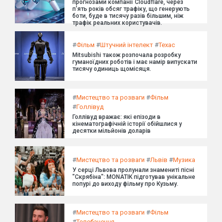
прогнозами компанії Cloudflare, через
п'ять років обсяг трафіку, що генерують
боти, буде в тисячу разів більшим, ніж
трафік реальних користувачів.
#
Фільм
#
Штучний інтелект
#
Техас
Mitsubishi також розпочала розробку
гуманоїдних роботів і має намір випускати
тисячу одиниць щомісяця.
#
Мистецтво та розваги
#
Фільм
#
Голлівуд
Голлівуд вражає: які епізоди в
кінематографічній історії обійшлися у
десятки мільйонів доларів
#
Мистецтво та розваги
#
Львів
#
Музика
У серці Львова пролунали знамениті пісні
"Скрябіна": MONATIK підготував унікальне
попурі до виходу фільму про Кузьму.
#
Мистецтво та розваги
#
Фільм
#
Телебачення