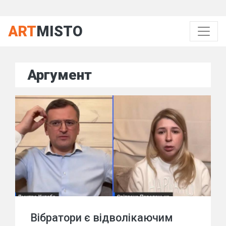
ART
MISTO
Аргумент
Вібратори є відволікаючим