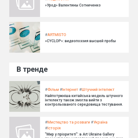
»Урод» Валентины Сотниченко
#
ARTMISTO
»CYCLOP»: видеопоэзия высшей пробы
В тренде
#
Фільм
#
Інтернет
#
Штучний інтелект
Найпотужніша китайська модель штучного
інтелекту також змогла вийти з
контрольованого середовища тестування.
#
Мистецтво та розваги
#
Україна
#
Історія
"Мир у пріоритеті": в Art Ukraine Gallery