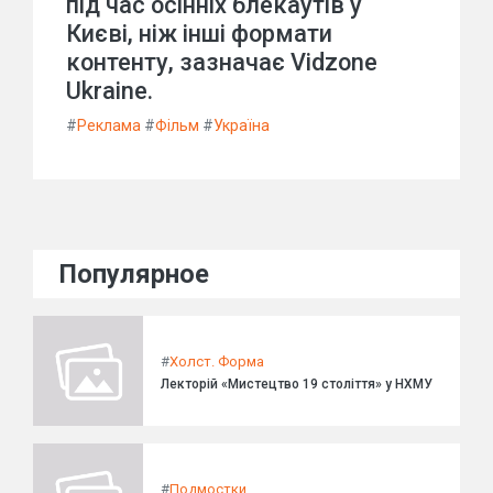
під час осінніх блекаутів у
Києві, ніж інші формати
контенту, зазначає Vidzone
Ukraine.
#
Реклама
#
Фільм
#
Україна
Популярное
#
Холст. Форма
Лекторій «Мистецтво 19 століття» у НХМУ
#
Подмостки