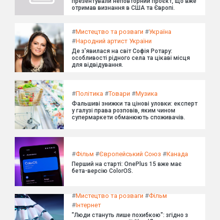
презентували неповторний проєкт, що вже
отримав визнання в США та Європі.
#
Мистецтво та розваги
#
Україна
#
Народний артист України
Де з'явилася на світ Софія Ротару:
особливості рідного села та цікаві місця
для відвідування.
#
Політика
#
Товари
#
Музика
Фальшиві знижки та цінові уловки: експерт
у галузі права розповів, яким чином
супермаркети обманюють споживачів.
#
Фільм
#
Європейський Союз
#
Канада
Перший на старті: OnePlus 15 вже має
бета-версію ColorOS.
#
Мистецтво та розваги
#
Фільм
#
Інтернет
"Люди стануть лише похибкою": згідно з