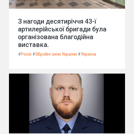
З нагоди десятиріччя 43-ї
артилерійської бригади була
організована благодійна
виставка.
#
Росія
#
Збройні сили України
#
Україна