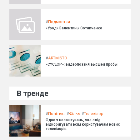
#
Подмостки
»Урод» Валентины Сотниченко
#
ARTMISTO
»CYCLOP»: видеопоэзия высшей пробы
В тренде
#
Політика
#
Фільм
#
Телевізор
Одна з налаштувань, яке слід
відкоригувати всім користувачам нових
телевізорів.