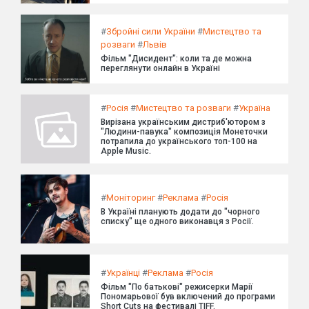
#
Збройні сили України
#
Мистецтво та
розваги
#
Львів
Фільм "Дисидент": коли та де можна
переглянути онлайн в Україні
#
Росія
#
Мистецтво та розваги
#
Україна
Вирізана українським дистриб'ютором з
"Людини-павука" композиція Монеточки
потрапила до українського топ-100 на
Apple Music.
#
Моніторинг
#
Реклама
#
Росія
В Україні планують додати до "чорного
списку" ще одного виконавця з Росії.
#
Українці
#
Реклама
#
Росія
Фільм "По батькові" режисерки Марії
Пономарьової був включений до програми
Short Cuts на фестивалі TIFF.