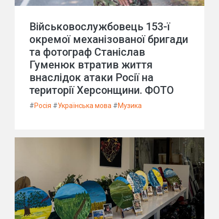
Військовослужбовець 153-ї
окремої механізованої бригади
та фотограф Станіслав
Гуменюк втратив життя
внаслідок атаки Росії на
території Херсонщини. ФОТО
#
Росія
#
Українська мова
#
Музика