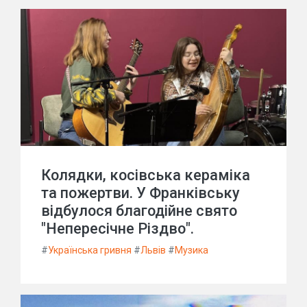
Колядки, косівська кераміка
та пожертви. У Франківську
відбулося благодійне свято
"Непересічне Різдво".
#
Українська гривня
#
Львів
#
Музика