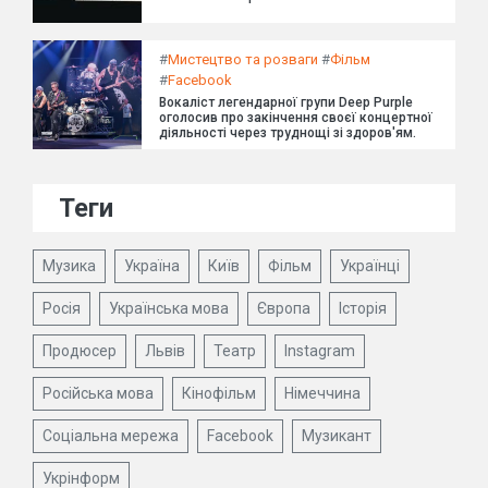
#
Мистецтво та розваги
#
Фільм
#
Facebook
Вокаліст легендарної групи Deep Purple
оголосив про закінчення своєї концертної
діяльності через труднощі зі здоров'ям.
Теги
Музика
Україна
Київ
Фільм
Українці
Росія
Українська мова
Європа
Історія
Продюсер
Львів
Театр
Instagram
Російська мова
Кінофільм
Німеччина
Соціальна мережа
Facebook
Музикант
Укрінформ