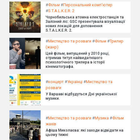
#
Фільм
#
Персональний комп'ютер
#
S.T.A.L.K.E.R. 2
Чорнобильська атомна електростанція та
Залізний ліс: GSC презентувала візуалізації
нових локацій для доповнення
S.T.A.L.K.E.R. 2.
#
Мистецтво та розваги
#
Фільм
#
Трилер
(жанр)
Цей фільм, випущений у 2010 році,
отримав титул найвидатнішого
психологічного трилера в історії
кінематографа.
#
концерт
#
Українці
#
Мистецтво та
розваги
У Варшаві відбудуться Дні української
музики.
#
Мистецтво та розваги
#
Музика
#
Фільм
жахів
Афіша Миколаєва: які заходи відвідати на
цьому тижні