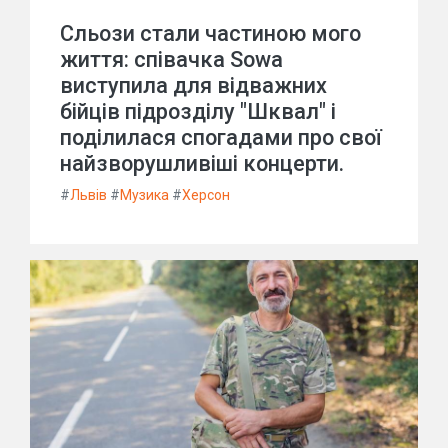
Сльози стали частиною мого
життя: співачка Sowa
виступила для відважних
бійців підрозділу "Шквал" і
поділилася спогадами про свої
найзворушливіші концерти.
#
Львів
#
Музика
#
Херсон