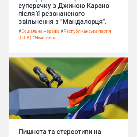
суперечку з Джиною Карано
після її резонансного
звільнення з "Мандалорця".
#
Соціальна мережа
#
Республіканська партія
(США)
#
Німеччина
Пишнота та стереотипи на