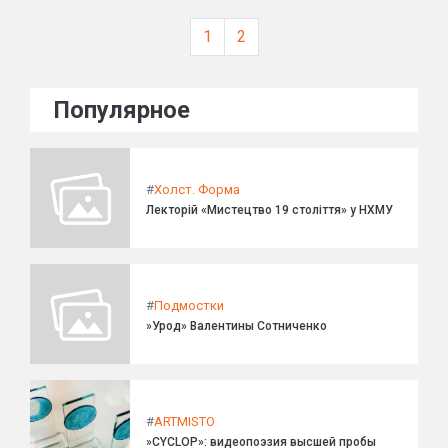
1
2
Популярное
#
Холст. Форма
Лекторій «Мистецтво 19 століття» у НХМУ
#
Подмостки
»Урод» Валентины Сотниченко
#
ARTMISTO
»CYCLOP»: видеопоэзия высшей пробы