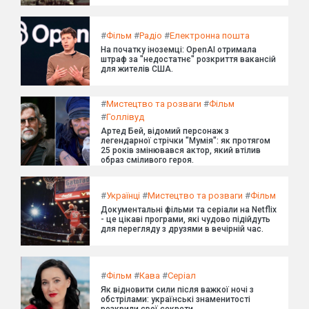
#
Фільм
#
Радіо
#
Електронна пошта
На початку іноземці: OpenAI отримала
штраф за "недостатнє" розкриття вакансій
для жителів США.
#
Мистецтво та розваги
#
Фільм
#
Голлівуд
Артед Бей, відомий персонаж з
легендарної стрічки "Мумія": як протягом
25 років змінювався актор, який втілив
образ сміливого героя.
#
Українці
#
Мистецтво та розваги
#
Фільм
Документальні фільми та серіали на Netflix
- це цікаві програми, які чудово підійдуть
для перегляду з друзями в вечірній час.
#
Фільм
#
Кава
#
Серіал
Як відновити сили після важкої ночі з
обстрілами: українські знаменитості
розкрили свої секрети.