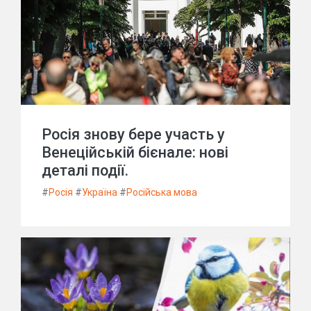
Росія знову бере участь у
Венеційській бієнале: нові
деталі події.
#
Росія
#
Україна
#
Російська мова