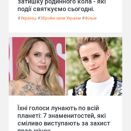
затишку родинного кола - які
події святкуємо сьогодні.
#
Українці
#
Збройні сили України
#
Фільм
Їхні голоси лунають по всій
планеті: 7 знаменитостей, які
сміливо виступають за захист
прав жінок.