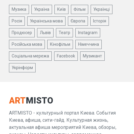
Музика
Україна
Київ
Фільм
Українці
Росія
Українська мова
Європа
Історія
Продюсер
Львів
Театр
Instagram
Російська мова
Кінофільм
Німеччина
Соціальна мережа
Facebook
Музикант
Укрінформ
ART
MISTO
ARTMISTO - культурный портал Киева. События
Киева, афиша, сити-гайд. Культурная жизнь,
актуальная афиша мероприятий Киева, обзоры,