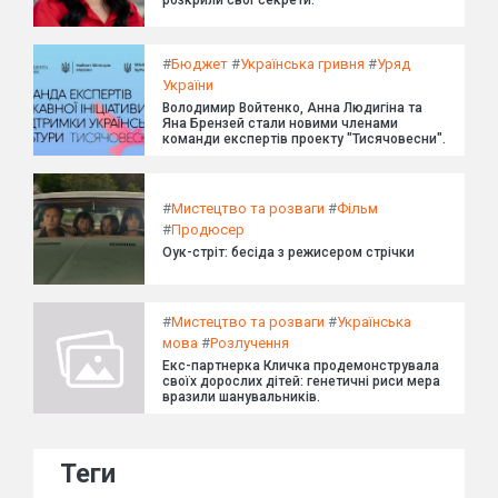
#
Бюджет
#
Українська гривня
#
Уряд
України
Володимир Войтенко, Анна Людигіна та
Яна Брензей стали новими членами
команди експертів проекту "Тисячовесни".
#
Мистецтво та розваги
#
Фільм
#
Продюсер
Оук-стріт: бесіда з режисером стрічки
#
Мистецтво та розваги
#
Українська
мова
#
Розлучення
Екс-партнерка Кличка продемонструвала
своїх дорослих дітей: генетичні риси мера
вразили шанувальників.
Теги