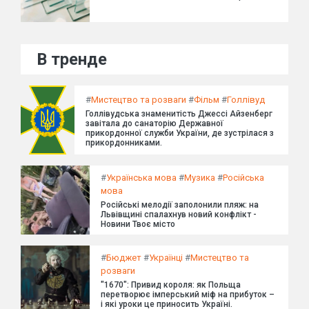
В тренде
#
Мистецтво та розваги
#
Фільм
#
Голлівуд
Голлівудська знаменитість Джессі Айзенберг
завітала до санаторію Державної
прикордонної служби України, де зустрілася з
прикордонниками.
#
Українська мова
#
Музика
#
Російська
мова
Російські мелодії заполонили пляж: на
Львівщині спалахнув новий конфлікт -
Новини Твоє місто
#
Бюджет
#
Українці
#
Мистецтво та
розваги
"1670": Привид короля: як Польща
перетворює імперський міф на прибуток –
і які уроки це приносить Україні.