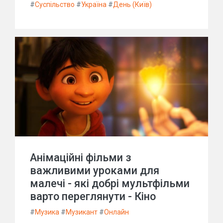
#
Суспільство
#
Україна
#
День (Київ)
Анімаційні фільми з
важливими уроками для
малечі - які добрі мультфільми
варто переглянути - Кіно
#
Музика
#
Музикант
#
Онлайн