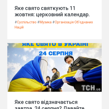
Яке свято святкують 11
жовтня: церковний календар.
#
Суспільство
#
Музика
#
Організація Об'єднаних
Націй
Яке свято відзначається
завтра, 24 серпня? Давайте