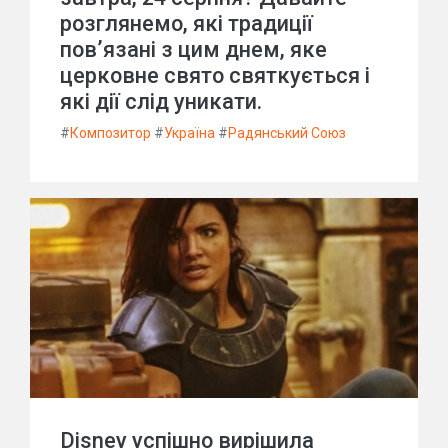
розглянемо, які традиції
пов’язані з цим днем, яке
церковне свято святкується і
які дії слід уникати.
#
Композитор
#
Україна
#
Радянський Союз
Disney успішно вирішила