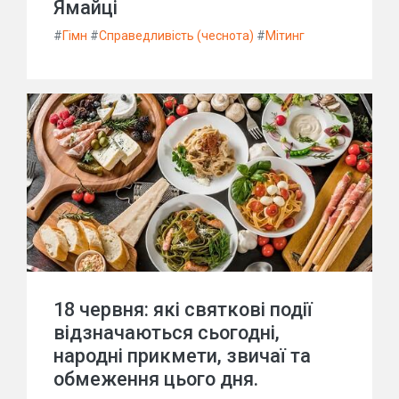
Ямайці
#
Гімн
#
Справедливість (чеснота)
#
Мітинг
18 червня: які святкові події
відзначаються сьогодні,
народні прикмети, звичаї та
обмеження цього дня.