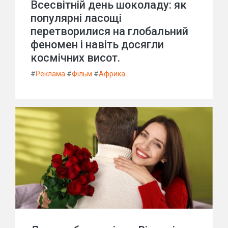
Всесвітній день шоколаду: як
популярні ласощі
перетворилися на глобальний
феномен і навіть досягли
космічних висот.
#
Реклама
#
Фільм
#
Африка