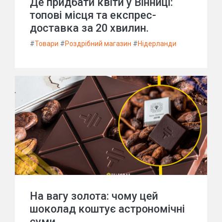
Де придбати квіти у Вінниці:
топові місця та експрес-
доставка за 20 хвилин.
#
Товари
#
Роздрібний магазин
#
Нідерланди
На вагу золота: чому цей
шоколад коштує астрономічні
суми