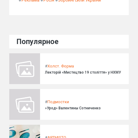
#
Реклама
#
Росія
#
Збройні сили України
Популярное
#
Холст. Форма
Лекторій «Мистецтво 19 століття» у НХМУ
#
Подмостки
»Урод» Валентины Сотниченко
#
ARTMISTO