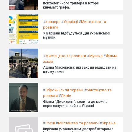
психологічного трилера в історії
кінематографа.
#
концерт
#
Українці
#
Мистецтво та
розваги
У Варшаві відбудуться Дні української
музики.
#
Мистецтво та розваги
#
Музика
#
Фільм
жахів
Афіша Миколаєва: які заходи відвідати на
цьому тижні
#
Збройні сили України
#
Мистецтво та
розваги
#
Львів
Фільм "Дисидент": коли та де можна
переглянути онлайн в Україні
#
Росія
#
Мистецтво та розваги
#
Україна
Вирізана українським дистриб'ютором з