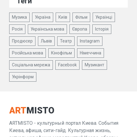
Теги
Музика
Україна
Київ
Фільм
Українці
Росія
Українська мова
Європа
Історія
Продюсер
Львів
Театр
Instagram
Російська мова
Кінофільм
Німеччина
Соціальна мережа
Facebook
Музикант
Укрінформ
ART
MISTO
ARTMISTO - культурный портал Киева. События
Киева, афиша, сити-гайд. Культурная жизнь,