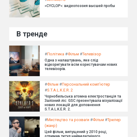
»CYCLOP»: видеопоэзия высшей пробы
В тренде
#
Політика
#
Фільм
#
Телевізор
Одна з налаштувань, яке слід
відкоригувати всім користувачам нових
телевізорів.
#
Фільм
#
Персональний комп'ютер
#
S.T.A.L.K.E.R. 2
Чорнобильська атомна електростанція та
Залізний ліс: GSC презентувала візуалізації
нових локацій для доповнення
S.T.A.L.K.E.R. 2.
#
Мистецтво та розваги
#
Фільм
#
Трилер
(жанр)
Цей фільм, випущений у 2010 році,
отримав титул найвидатнішого