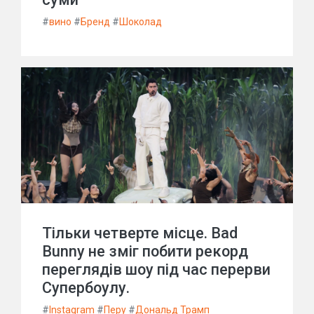
#
вино
#
Бренд
#
Шоколад
Тільки четверте місце. Bad
Bunny не зміг побити рекорд
переглядів шоу під час перерви
Супербоулу.
#
Instagram
#
Перу
#
Дональд Трамп