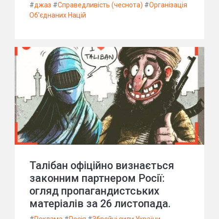
#
джаз
#
Справедливість (чеснота)
#
Організація
Об'єднаних Націй
Талібан офіційно визнається
законним партнером Росії:
огляд пропагандистських
матеріалів за 26 листопада.