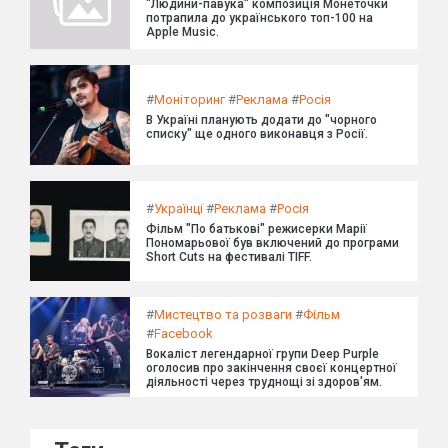
"Людини-павука" композиція Монеточки
потрапила до українського топ-100 на
Apple Music.
#
Моніторинг
#
Реклама
#
Росія
В Україні планують додати до "чорного
списку" ще одного виконавця з Росії.
#
Українці
#
Реклама
#
Росія
Фільм "По батькові" режисерки Марії
Пономарьової був включений до програми
Short Cuts на фестивалі TIFF.
#
Мистецтво та розваги
#
Фільм
#
Facebook
Вокаліст легендарної групи Deep Purple
оголосив про закінчення своєї концертної
діяльності через труднощі зі здоров'ям.