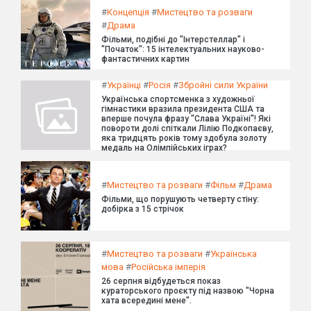
#
Концепція
#
Мистецтво та розваги
#
Драма
Фільми, подібні до "Інтерстеллар" і
"Початок": 15 інтелектуальних науково-
фантастичних картин
#
Українці
#
Росія
#
Збройні сили України
Українська спортсменка з художньої
гімнастики вразила президента США та
вперше почула фразу "Слава Україні"! Які
повороти долі спіткали Лілію Подкопаєву,
яка тридцять років тому здобула золоту
медаль на Олімпійських іграх?
#
Мистецтво та розваги
#
Фільм
#
Драма
Фільми, що порушують четверту стіну:
добірка з 15 стрічок
#
Мистецтво та розваги
#
Українська
мова
#
Російська імперія
26 серпня відбудеться показ
кураторського проєкту під назвою "Чорна
хата всередині мене".