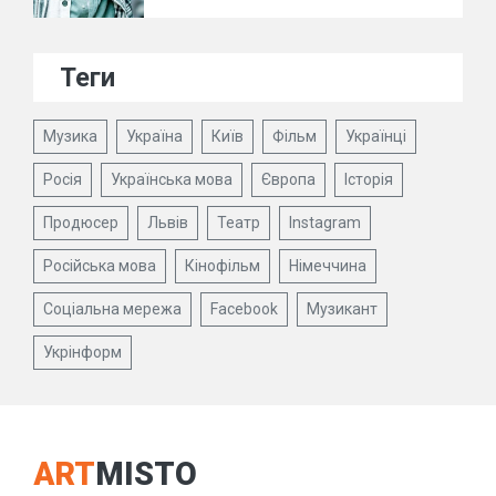
Теги
Музика
Україна
Київ
Фільм
Українці
Росія
Українська мова
Європа
Історія
Продюсер
Львів
Театр
Instagram
Російська мова
Кінофільм
Німеччина
Соціальна мережа
Facebook
Музикант
Укрінформ
ART
MISTO