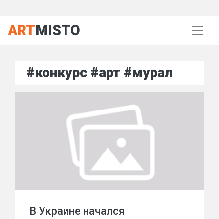
ART
MISTO
#конкурс #арт #мурал
В Украине начался