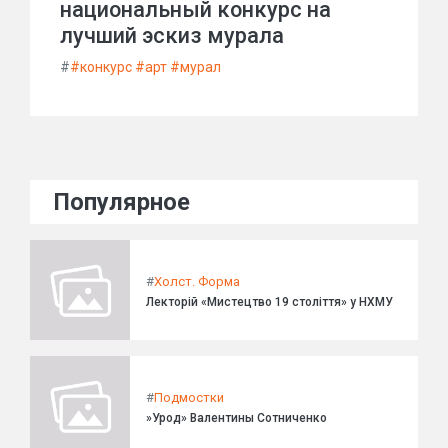
национальный конкурс на
лучший эскиз мурала
#
#конкурс #арт #мурал
Популярное
#
Холст. Форма
Лекторій «Мистецтво 19 століття» у НХМУ
#
Подмостки
»Урод» Валентины Сотниченко