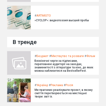
#
ARTMISTO
»CYCLOP»: видеопоэзия высшей пробы
В тренде
#
Бюджет
#
Мистецтво та розваги
#
Фільм
Безкінечні черги за підписами,
переповнені аудиторії на заходах,
знаменитості з літератури та кіно, до яких
можна наблизитися на BestsellerFest.
#
Українці
#
Реклама
#
Росія
Ми прагнемо реалізувати проект, в якому
сміття перетворюється на мистецькі
твори: звіт із.