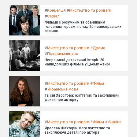
#
Концепція
#
Мистецтво та розваги
#
Серіал
Фільми з розумним та обачливим
головним героєм: понад 20 найяскравіших
стрічок
#
Мистецтво та розваги
#
Драма
#
Підприємництво
Непроникні детективні історії: 20
найвідоміших фільмів у цьому жанрі
#
Мистецтво та розваги
#
Фільм
#
Українська мова
Таїсія Хвостова: життєпис та захоплюючі
факти про акторку
#
Мистецтво та розваги
#
Фільм
#
Україна
Ярослав Шахторін: його життєпис та
захоплюючі деталі про актора