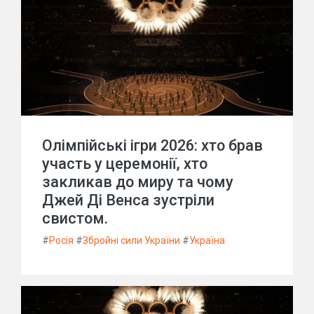
Олімпійські ігри 2026: хто брав
участь у церемонії, хто
закликав до миру та чому
Джей Ді Венса зустріли
свистом.
#
Росія
#
Збройні сили України
#
Україна