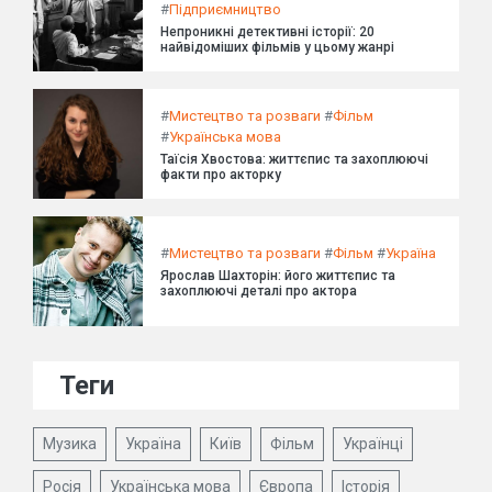
#
Підприємництво
Непроникні детективні історії: 20
найвідоміших фільмів у цьому жанрі
#
Мистецтво та розваги
#
Фільм
#
Українська мова
Таїсія Хвостова: життєпис та захоплюючі
факти про акторку
#
Мистецтво та розваги
#
Фільм
#
Україна
Ярослав Шахторін: його життєпис та
захоплюючі деталі про актора
Теги
Музика
Україна
Київ
Фільм
Українці
Росія
Українська мова
Європа
Історія