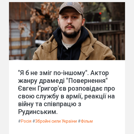
"Я б не зміг по-іншому". Актор
жанру драмеді "Повернення"
Євген Григор'єв розповідає про
свою службу в армії, реакції на
війну та співпрацю з
Рудинським.
#
Росія
#
Збройні сили України
#
Фільм