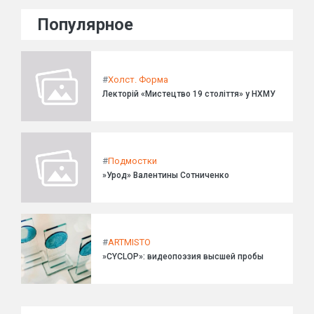
Популярное
#
Холст. Форма
Лекторій «Мистецтво 19 століття» у НХМУ
#
Подмостки
»Урод» Валентины Сотниченко
#
ARTMISTO
»CYCLOP»: видеопоэзия высшей пробы