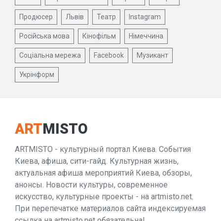
Продюсер
Львів
Театр
Instagram
Російська мова
Кінофільм
Німеччина
Соціальна мережа
Facebook
Музикант
Укрінформ
ART
MISTO
ARTMISTO - культурный портал Киева. События
Киева, афиша, сити-гайд. Культурная жизнь,
актуальная афиша мероприятий Киева, обзоры,
анонсы. Новости культуры, современное
искусство, культурные проекты - на artmisto.net.
При перепечатке материалов сайта индексируемая
ссылка на artmisto.net обязательна!