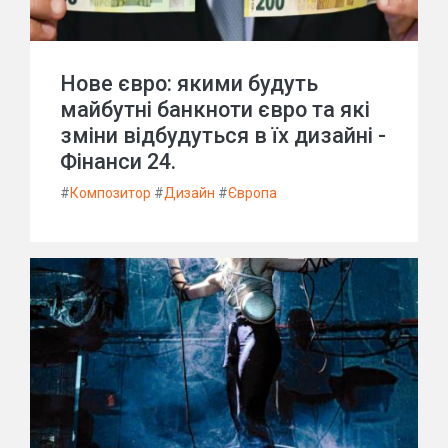
Нове євро: якими будуть
майбутні банкноти євро та які
зміни відбудуться в їх дизайні -
Фінанси 24.
#
Композитор
#
Дизайн
#
Європа