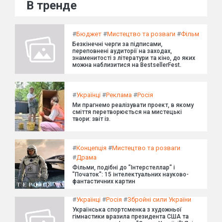
В тренде
#
Бюджет
#
Мистецтво та розваги
#
Фільм
Безкінечні черги за підписами,
переповнені аудиторії на заходах,
знаменитості з літератури та кіно, до яких
можна наблизитися на BestsellerFest.
#
Українці
#
Реклама
#
Росія
Ми прагнемо реалізувати проект, в якому
сміття перетворюється на мистецькі
твори: звіт із.
#
Концепція
#
Мистецтво та розваги
#
Драма
Фільми, подібні до "Інтерстеллар" і
"Початок": 15 інтелектуальних науково-
фантастичних картин
#
Українці
#
Росія
#
Збройні сили України
Українська спортсменка з художньої
гімнастики вразила президента США та