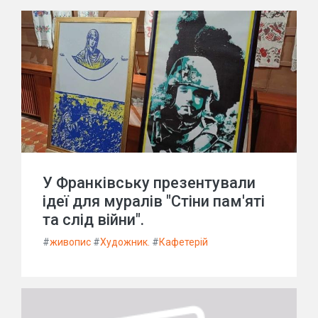
У Франківську презентували
ідеї для муралів "Стіни пам'яті
та слід війни".
#
живопис
#
Художник.
#
Кафетерій