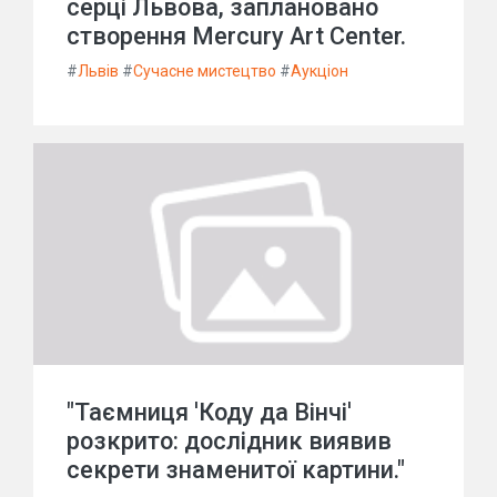
серці Львова, заплановано
створення Mercury Art Center.
#
Львів
#
Сучасне мистецтво
#
Аукціон
"Таємниця 'Коду да Вінчі'
розкрито: дослідник виявив
секрети знаменитої картини."