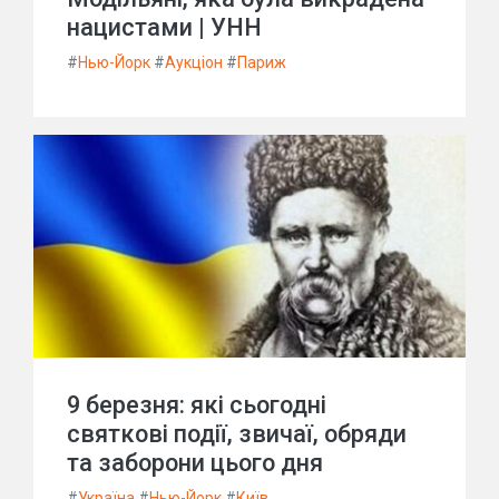
нацистами | УНН
#
Нью-Йорк
#
Аукціон
#
Париж
9 березня: які сьогодні
святкові події, звичаї, обряди
та заборони цього дня
#
Україна
#
Нью-Йорк
#
Київ