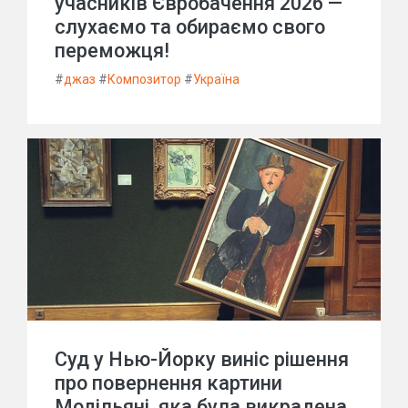
учасників Євробачення 2026 —
слухаємо та обираємо свого
переможця!
#
джаз
#
Композитор
#
Україна
Суд у Нью-Йорку виніс рішення
про повернення картини
Модільяні, яка була викрадена