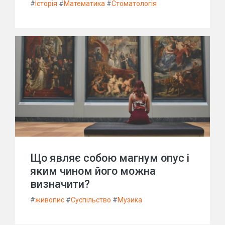
#
Історія
#
Математика
#
Стоматологія
Що являє собою магнум опус і
яким чином його можна
визначити?
#
живопис
#
Суспільство
#
Музика