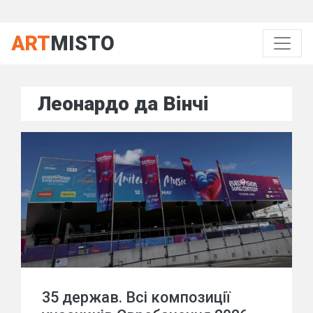
ART
MISTO
Леонардо да Вінчі
35 держав. Всі композиції