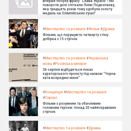
вперше почула фразу "Слава Україні"! Які
повороти долі спіткали Лілію Подкопаєву,
яка тридцять років тому здобула золоту
медаль на Олімпійських іграх?
#
Мистецтво та розваги
#
Фільм
#
Драма
Фільми, що порушують четверту стіну:
добірка з 15 стрічок
#
Мистецтво та розваги
#
Українська
мова
#
Російська імперія
26 серпня відбудеться показ
кураторського проєкту під назвою "Чорна
хата всередині мене".
#
Концепція
#
Мистецтво та розваги
#
Серіал
Фільми з розумним та обачливим
головним героєм: понад 20 найяскравіших
стрічок
#
Мистецтво та розваги
#
Драма