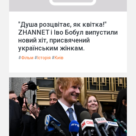
"Душа розцвітає, як квітка!"
ZHANNET і Іво Бобул випустили
новий хіт, присвячений
українським жінкам.
#
Фільм
#
Історія
#
Київ