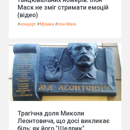
Маск не зміг стримати емоцій
(відео)
#
концерт
#
Музика
#
Ілон Маск
Трагічна доля Миколи
Леонтовича, що досі викликає
біль: як його "Щедрик"