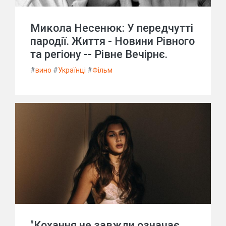
Микола Несенюк: У передчутті
пародії. Життя - Новини Рівного
та регіону -- Рівне Вечірнє.
#
вино
#
Українці
#
Фільм
"Кохання не завжди означає