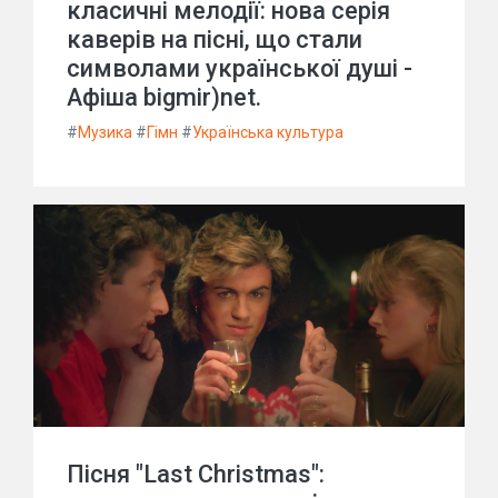
класичні мелодії: нова серія
каверів на пісні, що стали
символами української душі -
Афіша bigmir)net.
#
Музика
#
Гімн
#
Українська культура
Пісня "Last Christmas":