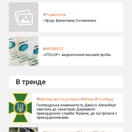
#
Подмостки
»Урод» Валентины Сотниченко
#
ARTMISTO
»CYCLOP»: видеопоэзия высшей пробы
В тренде
#
Мистецтво та розваги
#
Фільм
#
Голлівуд
Голлівудська знаменитість Джессі Айзенберг
завітала до санаторію Державної
прикордонної служби України, де зустрілася з
прикордонниками.