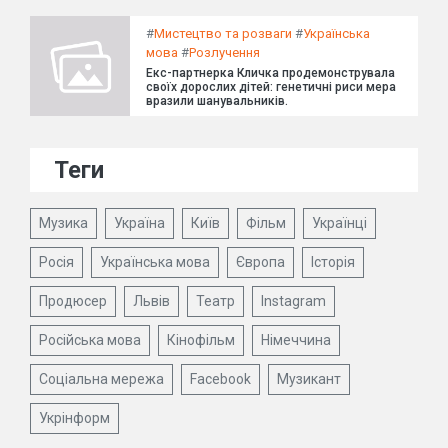
#
Мистецтво та розваги
#
Українська
мова
#
Розлучення
Екс-партнерка Кличка продемонструвала
своїх дорослих дітей: генетичні риси мера
вразили шанувальників.
Теги
Музика
Україна
Київ
Фільм
Українці
Росія
Українська мова
Європа
Історія
Продюсер
Львів
Театр
Instagram
Російська мова
Кінофільм
Німеччина
Соціальна мережа
Facebook
Музикант
Укрінформ