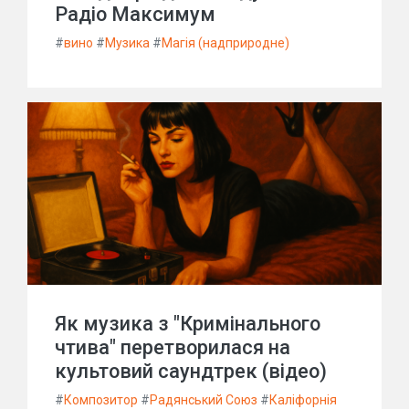
Радіо Максимум
#
вино
#
Музика
#
Магія (надприродне)
Як музика з "Кримінального
чтива" перетворилася на
культовий саундтрек (відео)
#
Композитор
#
Радянський Союз
#
Каліфорнія