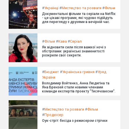
#
Українці
#
Мистецтво та розваги
#
Фільм
Документальні фільми та серіали на Netflix
- це цікаві програми, які чудово підійдуть
для перегляду з друзями в вечірній час.
#
Фільм
#
Кава
#
Серіал
Як відновити сили після важкої ночі з
обстрілами: українські знаменитості
розкрили свої секрети.
#
Бюджет
#
Українська гривня
#
Уряд
України
Володимир Войтенко, Анна Людигіна та
Яна Брензей стали новими членами
команди експертів проекту "Тисячовесни".
#
Мистецтво та розваги
#
Фільм
#
Продюсер
Оук-стріт: бесіда з режисером стрічки