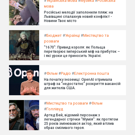
#
Українська мова
#
Музика
#
Російська
мова
Російські мелодії заполонили пляж: на
Львівщині спалахнув новий конфлікт -
Новини Твоє місто
#
Бюджет
#
Українці
#
Мистецтво та
розваги
"1670": Привид короля: як Польща
перетворює імперський міф на прибуток –
і які уроки це приносить Україні.
#
Фільм
#
Радіо
#
Електронна пошта
На початку іноземці: OpenAI отримала
штраф за "недостатнє" розкриття вакансій
для жителів США.
#
Мистецтво та розваги
#
Фільм
#
Голлівуд
Артед Бей, відомий персонаж з
легендарної стрічки "Мумія": як протягом
25 років змінювався актор, який втілив
образ сміливого героя.