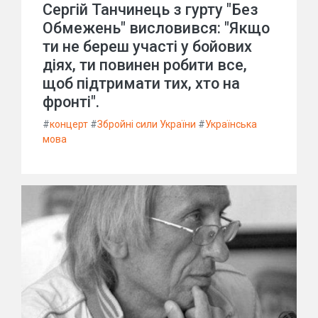
Сергій Танчинець з гурту "Без
Обмежень" висловився: "Якщо
ти не береш участі у бойових
діях, ти повинен робити все,
щоб підтримати тих, хто на
фронті".
#
концерт
#
Збройні сили України
#
Українська
мова