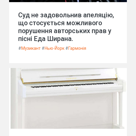
Суд не задовольнив апеляцію,
що стосується можливого
порушення авторських прав у
пісні Еда Ширана.
#
Музикант
#
Нью-Йорк
#
Гармонія