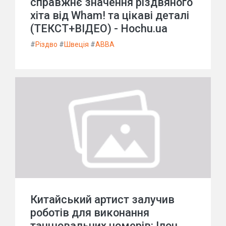
справжнє значення різдвяного
хіта від Wham! та цікаві деталі
(ТЕКСТ+ВІДЕО) - Hochu.ua
#
Різдво
#
Швеція
#
ABBA
Китайський артист залучив
роботів для виконання
танцювальних номерів: Ілон