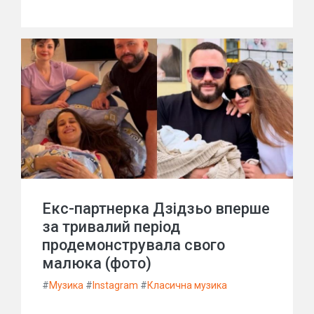
Екс-партнерка Дзідзьо вперше
за тривалий період
продемонструвала свого
малюка (фото)
#
Музика
#
Instagram
#
Класична музика