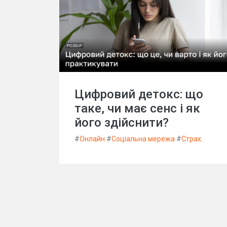
Цифровий детокс: що
таке, чи має сенс і як
його здійснити?
#
Онлайн
#
Соціальна мережа
#
Страх.