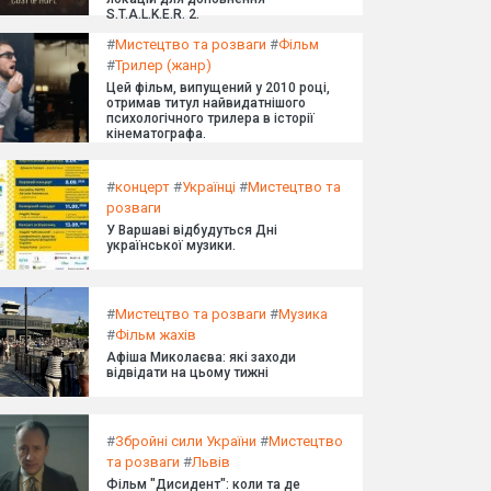
S.T.A.L.K.E.R. 2.
#
Мистецтво та розваги
#
Фільм
#
Трилер (жанр)
Цей фільм, випущений у 2010 році,
отримав титул найвидатнішого
психологічного трилера в історії
кінематографа.
#
концерт
#
Українці
#
Мистецтво та
розваги
У Варшаві відбудуться Дні
української музики.
#
Мистецтво та розваги
#
Музика
#
Фільм жахів
Афіша Миколаєва: які заходи
відвідати на цьому тижні
#
Збройні сили України
#
Мистецтво
та розваги
#
Львів
Фільм "Дисидент": коли та де