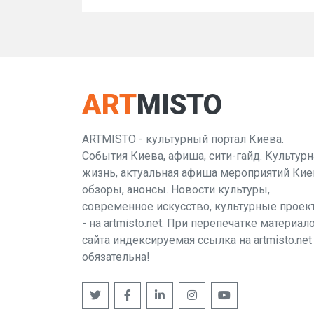
ART
MISTO
ARTMISTO - культурный портал Киева.
События Киева, афиша, сити-гайд. Культурн
жизнь, актуальная афиша мероприятий Кие
обзоры, анонсы. Новости культуры,
современное искусство, культурные проек
- на artmisto.net. При перепечатке материал
сайта индексируемая ссылка на artmisto.net
обязательна!