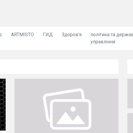
с
ARTMISTO
ГИД
Здоров'я
політика та держа
управління