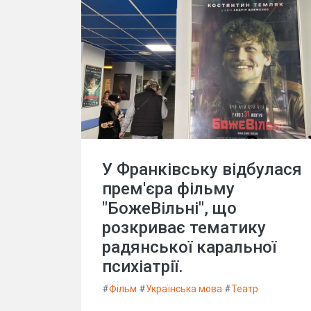
У Франківську відбулася
прем'єра фільму
"БожеВільні", що
розкриває тематику
радянської каральної
психіатрії.
#
Фільм
#
Українська мова
#
Театр