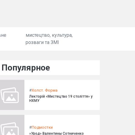
вне
мистецтво, культура,
розваги та ЗМІ
Популярное
#
Холст. Форма
Лекторій «Мистецтво 19 століття» у
НХМУ
#
Подмостки
»Урод» Валентины Сотниченко