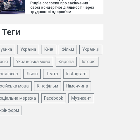
Purple оголосив про закінчення
своєї концертної діяльності через
труднощі зі здоров'ям.
Теги
узика
Україна
Київ
Фільм
Українці
осія
Українська мова
Європа
Історія
родюсер
Львів
Театр
Instagram
осійська мова
Кінофільм
Німеччина
оціальна мережа
Facebook
Музикант
крінформ