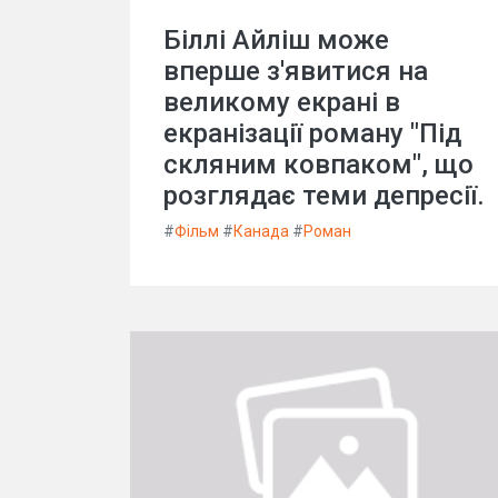
Біллі Айліш може
вперше з'явитися на
великому екрані в
екранізації роману "Під
скляним ковпаком", що
розглядає теми депресії.
#
Фільм
#
Канада
#
Роман