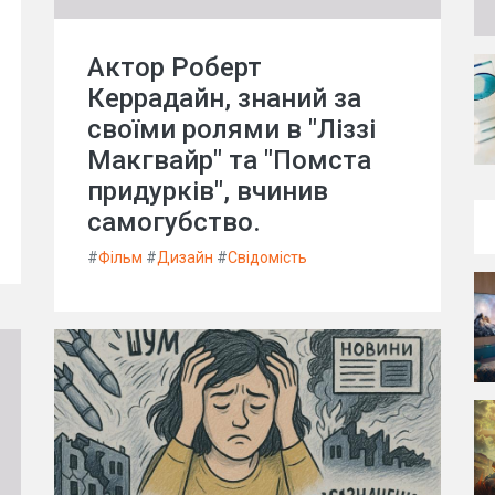
Актор Роберт
Керрадайн, знаний за
своїми ролями в "Ліззі
Макгвайр" та "Помста
придурків", вчинив
самогубство.
#
Фільм
#
Дизайн
#
Свідомість