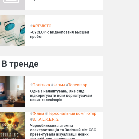
#
ARTMISTO
»CYCLOP»: видеопоэзия высшей
пробы
В тренде
#
Політика
#
Фільм
#
Телевізор
Одна з налаштувань, яке слід
відкоригувати всім користувачам
нових телевізорів.
#
Фільм
#
Персональний комп'ютер
#
S.T.A.L.K.E.R. 2
Чорнобильська атомна
електростанція та Залізний ліс: GSC
презентувала візуалізації нових
локацій для доповнення