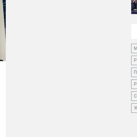
М
Р
П
Р
С
У