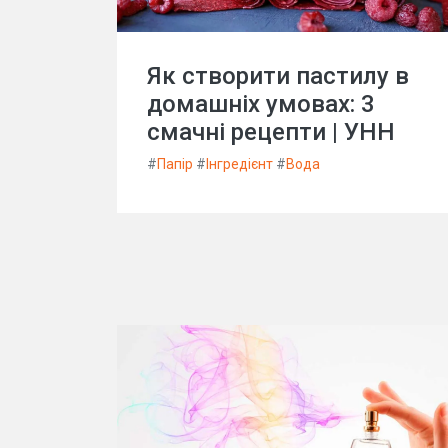
Як створити пастилу в
домашніх умовах: 3
смачні рецепти | УНН
#
Папір
#
Інгредієнт
#
Вода