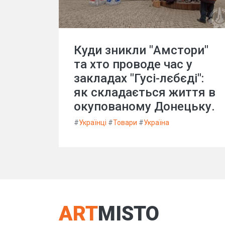
Куди зникли "Амстори"
та хто проводе час у
закладах "Гусі-лєбєді":
як складається життя в
окупованому Донецьку.
#
Українці
#
Товари
#
Україна
ART
MISTO