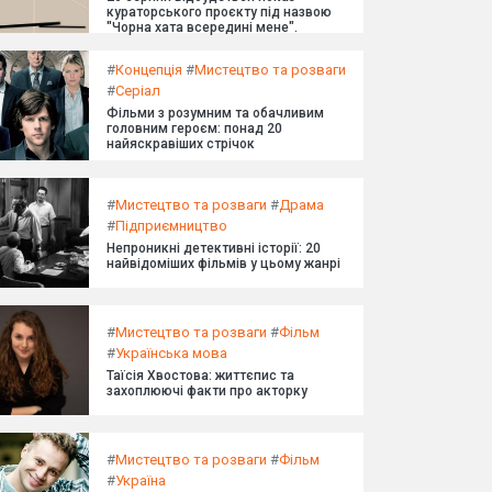
кураторського проєкту під назвою
"Чорна хата всередині мене".
#
Концепція
#
Мистецтво та розваги
#
Серіал
Фільми з розумним та обачливим
головним героєм: понад 20
найяскравіших стрічок
#
Мистецтво та розваги
#
Драма
#
Підприємництво
Непроникні детективні історії: 20
найвідоміших фільмів у цьому жанрі
#
Мистецтво та розваги
#
Фільм
#
Українська мова
Таїсія Хвостова: життєпис та
захоплюючі факти про акторку
#
Мистецтво та розваги
#
Фільм
#
Україна