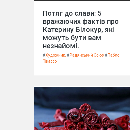
Потяг до слави: 5
вражаючих фактів про
Катерину Білокур, які
можуть бути вам
незнайомі.
#
Художник.
#
Радянський Союз
#
Пабло
Пікассо