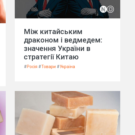
Між китайським
драконом і ведмедем:
значення України в
стратегії Китаю
#
Росія
#
Товари
#
Україна