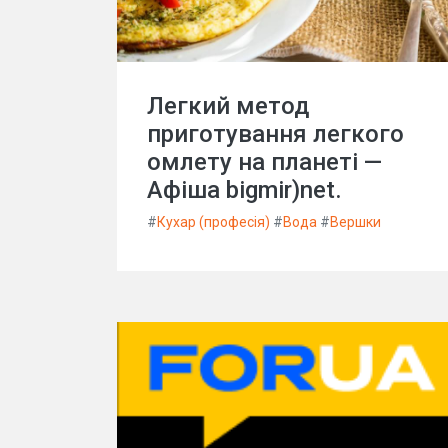
Легкий метод
приготування легкого
омлету на планеті —
Афіша bigmir)net.
#
Кухар (професія)
#
Вода
#
Вершки