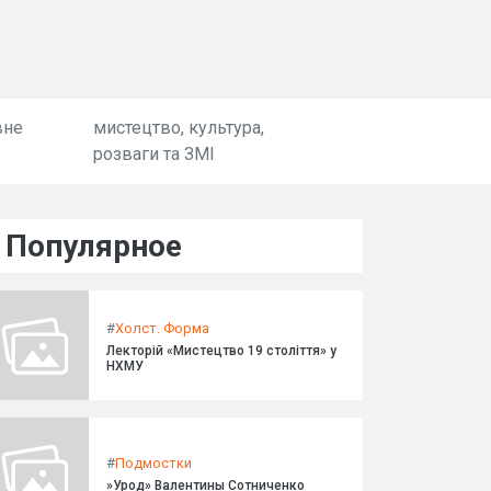
вне
мистецтво, культура,
розваги та ЗМІ
Популярное
#
Холст. Форма
Лекторій «Мистецтво 19 століття» у
НХМУ
#
Подмостки
»Урод» Валентины Сотниченко