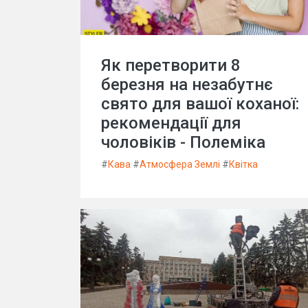
Як перетворити 8
березня на незабутнє
свято для вашої коханої:
рекомендації для
чоловіків - Полеміка
#
Кава
#
Атмосфера Землі
#
Квітка