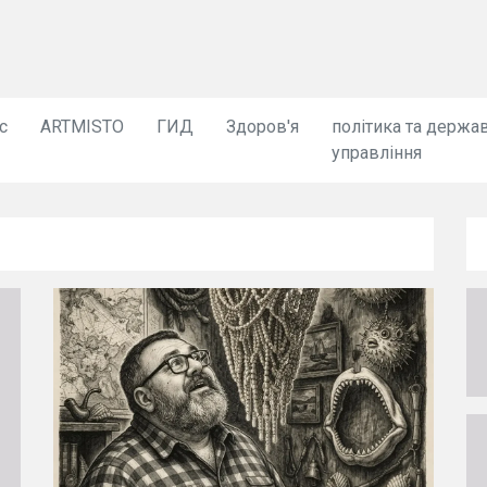
с
ARTMISTO
ГИД
Здоров'я
політика та держа
управління