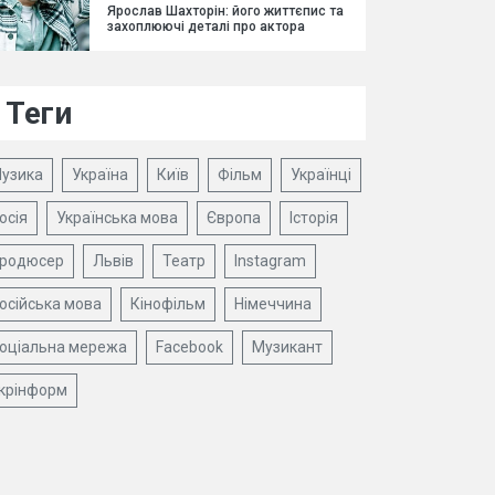
Ярослав Шахторін: його життєпис та
захоплюючі деталі про актора
Теги
узика
Україна
Київ
Фільм
Українці
осія
Українська мова
Європа
Історія
родюсер
Львів
Театр
Instagram
осійська мова
Кінофільм
Німеччина
оціальна мережа
Facebook
Музикант
крінформ