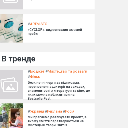
#
ARTMISTO
»CYCLOP»: видеопоэзия высшей
пробы
В тренде
#
Бюджет
#
Мистецтво та розваги
#
Фільм
Безкінечні черги за підписами,
переповнені аудиторії на заходах,
знаменитості з літератури та кіно, до
яких можна наблизитися на
BestsellerFest.
#
Українці
#
Реклама
#
Росія
Ми прагнемо реалізувати проект, в
якому сміття перетворюється на
мистецькі твори: звіт із.