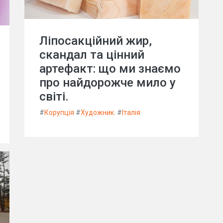
Ліпосакційний жир,
скандал та цінний
артефакт: що ми знаємо
про найдорожче мило у
світі.
#
Корупція
#
Художник.
#
Італія