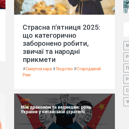
Страсна п'ятниця 2025:
що категорично
заборонено робити,
М
звичаї та народні
Р
прикмети
П
#
Смертна кара
#
Людство
#
Стародавній
Рим
Р
С
У