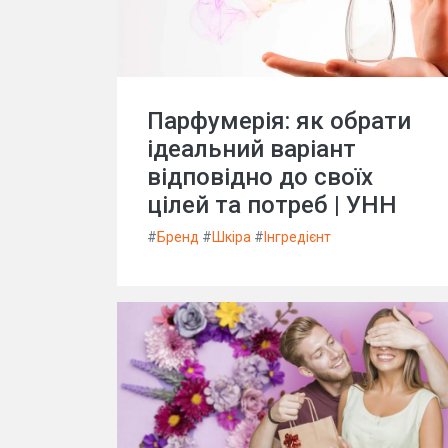
Парфумерія: як обрати
ідеальний варіант
відповідно до своїх
цілей та потреб | УНН
#
Бренд
#
Шкіра
#
Інгредієнт