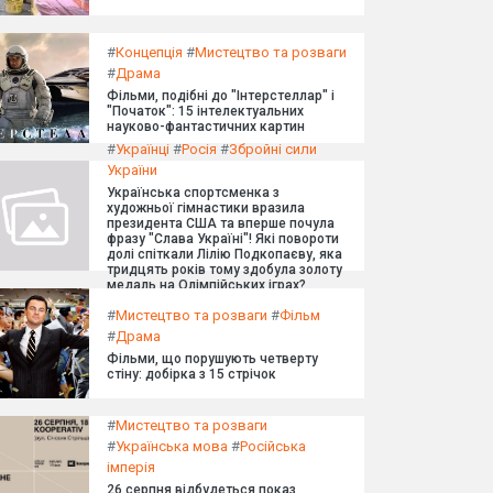
#
Концепція
#
Мистецтво та розваги
#
Драма
Фільми, подібні до "Інтерстеллар" і
"Початок": 15 інтелектуальних
науково-фантастичних картин
#
Українці
#
Росія
#
Збройні сили
України
Українська спортсменка з
художньої гімнастики вразила
президента США та вперше почула
фразу "Слава Україні"! Які повороти
долі спіткали Лілію Подкопаєву, яка
тридцять років тому здобула золоту
медаль на Олімпійських іграх?
#
Мистецтво та розваги
#
Фільм
#
Драма
Фільми, що порушують четверту
стіну: добірка з 15 стрічок
#
Мистецтво та розваги
#
Українська мова
#
Російська
імперія
26 серпня відбудеться показ