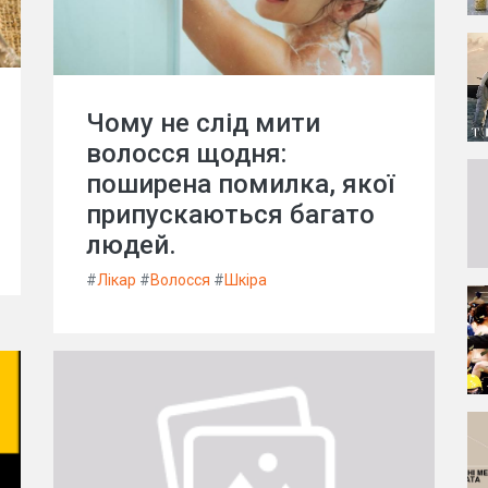
Чому не слід мити
волосся щодня:
поширена помилка, якої
припускаються багато
людей.
#
Лікар
#
Волосся
#
Шкіра