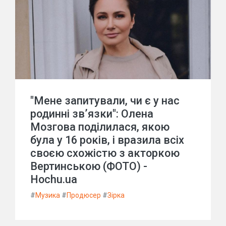
"Мене запитували, чи є у нас
родинні зв’язки": Олена
Мозгова поділилася, якою
була у 16 років, і вразила всіх
своєю схожістю з акторкою
Вертинською (ФОТО) -
Hochu.ua
#
Музика
#
Продюсер
#
Зірка