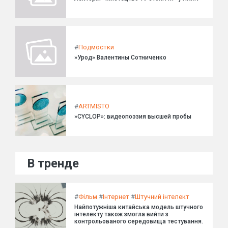
#
Подмостки
»Урод» Валентины Сотниченко
#
ARTMISTO
»CYCLOP»: видеопоэзия высшей пробы
В тренде
#
Фільм
#
Інтернет
#
Штучний інтелект
Найпотужніша китайська модель штучного
інтелекту також змогла вийти з
контрольованого середовища тестування.