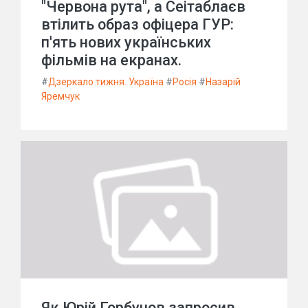
"Червона рута", а Сеітаблаєв
втілить образ офіцера ГУР:
п'ять нових українських
фільмів на екранах.
#
Дзеркало тижня. Україна
#
Росія
#
Назарій
Яремчук
Як Юрій Горбунов запросив