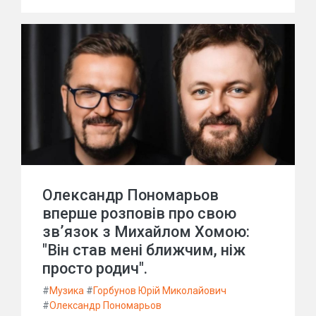
Олександр Пономарьов
вперше розповів про свою
зв’язок з Михайлом Хомою:
"Він став мені ближчим, ніж
просто родич".
#
Музика
#
Горбунов Юрій Миколайович
#
Олександр Пономарьов