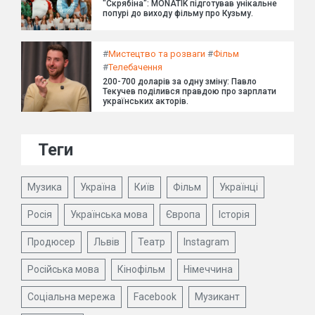
"Скрябіна": MONATIK підготував унікальне
попурі до виходу фільму про Кузьму.
#
Мистецтво та розваги
#
Фільм
#
Телебачення
200-700 доларів за одну зміну: Павло
Текучев поділився правдою про зарплати
українських акторів.
Теги
Музика
Україна
Київ
Фільм
Українці
Росія
Українська мова
Європа
Історія
Продюсер
Львів
Театр
Instagram
Російська мова
Кінофільм
Німеччина
Соціальна мережа
Facebook
Музикант