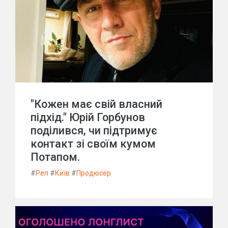
"Кожен має свій власний
підхід." Юрій Горбунов
поділився, чи підтримує
контакт зі своїм кумом
Потапом.
#
Реп
#
Київ
#
Продюсер