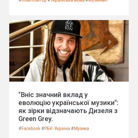
#
Композитор
#
Українська мова
#
Музикант
"Вніс значний вклад у
еволюцію української музики":
як зірки відзначають Дизеля з
Green Grey.
#
Facebook
#
РБК-Україна
#
Музика