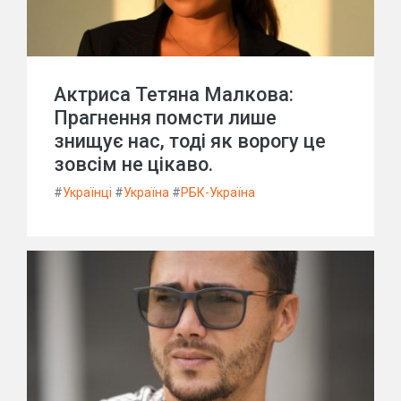
Актриса Тетяна Малкова:
Прагнення помсти лише
знищує нас, тоді як ворогу це
зовсім не цікаво.
#
Українці
#
Україна
#
РБК-Україна