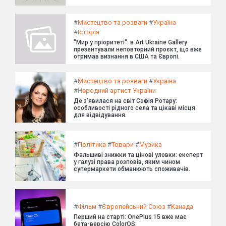
#
Мистецтво та розваги
#
Україна
#
Історія
"Мир у пріоритеті": в Art Ukraine Gallery
презентували неповторний проєкт, що вже
отримав визнання в США та Європі.
#
Мистецтво та розваги
#
Україна
#
Народний артист України
Де з'явилася на світ Софія Ротару:
особливості рідного села та цікаві місця
для відвідування.
#
Політика
#
Товари
#
Музика
Фальшиві знижки та цінові уловки: експерт
у галузі права розповів, яким чином
супермаркети обманюють споживачів.
#
Фільм
#
Європейський Союз
#
Канада
Перший на старті: OnePlus 15 вже має
бета-версію ColorOS.