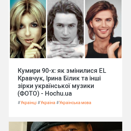
Кумири 90-х: як змінилися EL
Кравчук, Ірина Білик та інші
зірки української музики
(ФОТО) - Hochu.ua
#
Українці
#
Україна
#
Українська мова