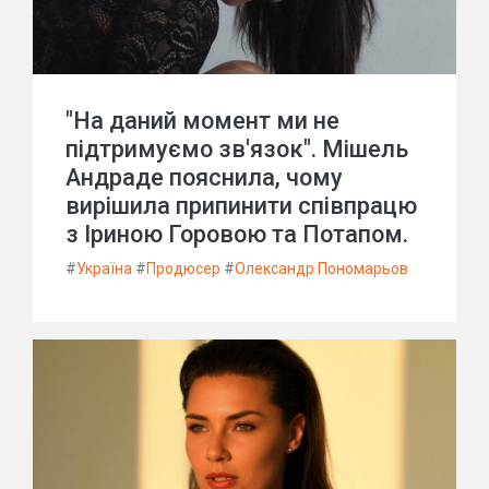
"На даний момент ми не
підтримуємо зв'язок". Мішель
Андраде пояснила, чому
вирішила припинити співпрацю
з Іриною Горовою та Потапом.
#
Україна
#
Продюсер
#
Олександр Пономарьов