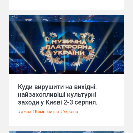
Куди вирушити на вихідні:
найзахопливіші культурні
заходи у Києві 2-3 серпня.
#
джаз
#
Композитор
#
Україна