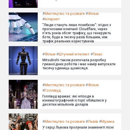
#
Мистецтво та розваги
#
Фільм
#
Інтернет
"Люди стануть лише похибкою": згідно з
прогнозами компанії Cloudflare, через
п'ять років обсяг трафіку, що генерують
боти, буде в тисячу разів більшим, ніж
трафік реальних користувачів.
#
Фільм
#
Штучний інтелект
#
Техас
Mitsubishi також розпочала розробку
гуманоїдних роботів і має намір випускати
тисячу одиниць щомісяця.
#
Мистецтво та розваги
#
Фільм
#
Голлівуд
Голлівуд вражає: які епізоди в
кінематографічній історії обійшлися у
десятки мільйонів доларів
#
Мистецтво та розваги
#
Львів
#
Музика
У серці Львова пролунали знамениті пісні