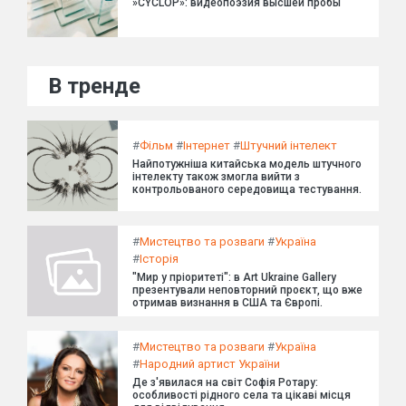
»CYCLOP»: видеопоэзия высшей пробы
В тренде
#
Фільм
#
Інтернет
#
Штучний інтелект
Найпотужніша китайська модель штучного
інтелекту також змогла вийти з
контрольованого середовища тестування.
#
Мистецтво та розваги
#
Україна
#
Історія
"Мир у пріоритеті": в Art Ukraine Gallery
презентували неповторний проєкт, що вже
отримав визнання в США та Європі.
#
Мистецтво та розваги
#
Україна
#
Народний артист України
Де з'явилася на світ Софія Ротару:
особливості рідного села та цікаві місця