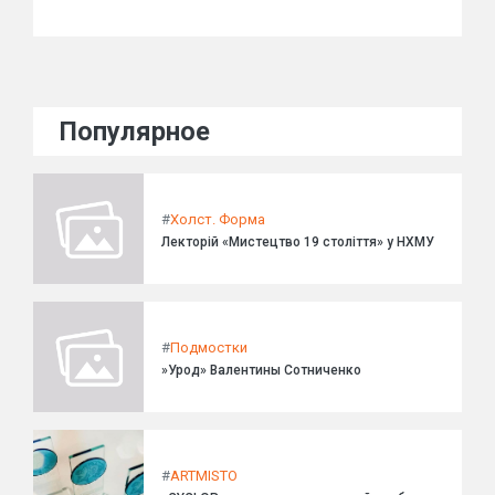
Популярное
#
Холст. Форма
Лекторій «Мистецтво 19 століття» у НХМУ
#
Подмостки
»Урод» Валентины Сотниченко
#
ARTMISTO