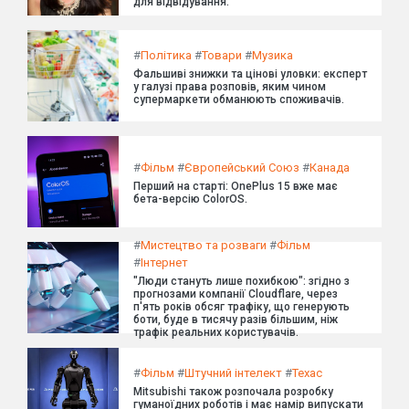
для відвідування.
#
Політика
#
Товари
#
Музика
Фальшиві знижки та цінові уловки: експерт
у галузі права розповів, яким чином
супермаркети обманюють споживачів.
#
Фільм
#
Європейський Союз
#
Канада
Перший на старті: OnePlus 15 вже має
бета-версію ColorOS.
#
Мистецтво та розваги
#
Фільм
#
Інтернет
"Люди стануть лише похибкою": згідно з
прогнозами компанії Cloudflare, через
п'ять років обсяг трафіку, що генерують
боти, буде в тисячу разів більшим, ніж
трафік реальних користувачів.
#
Фільм
#
Штучний інтелект
#
Техас
Mitsubishi також розпочала розробку
гуманоїдних роботів і має намір випускати