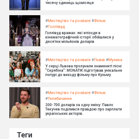
тисячу одиниць щомісяця.
#
Мистецтво та розваги
#
Фільм
#
Голлівуд
Голлівуд вражає: які епізоди в
кінематографічній історії обійшлися у
десятки мільйонів доларів
#
Мистецтво та розваги
#
Львів
#
Музика
У серці Львова пролунали знамениті пісні
"Скрябіна": MONATIK підготував унікальне
попурі до виходу фільму про Кузьму.
#
Мистецтво та розваги
#
Фільм
#
Телебачення
200-700 доларів за одну зміну: Павло
Текучев поділився правдою про зарплати
українських акторів.
Теги