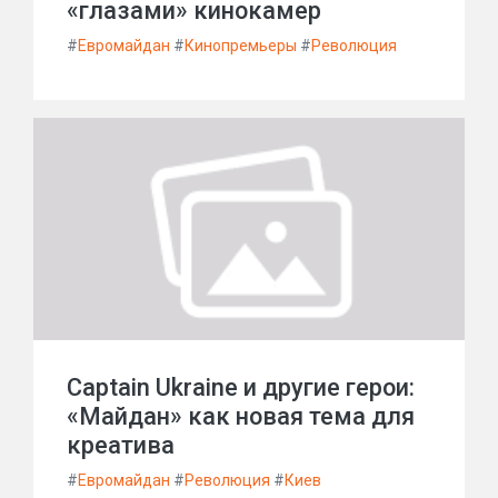
«глазами» кинокамер
#
Евромайдан
#
Кинопремьеры
#
Революция
Captain Ukraine и другие герои:
«Майдан» как новая тема для
креатива
#
Евромайдан
#
Революция
#
Киев