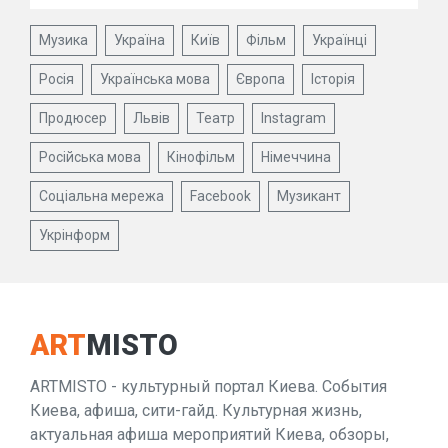
Музика
Україна
Київ
Фільм
Українці
Росія
Українська мова
Європа
Історія
Продюсер
Львів
Театр
Instagram
Російська мова
Кінофільм
Німеччина
Соціальна мережа
Facebook
Музикант
Укрінформ
ART
MISTO
ARTMISTO - культурный портал Киева. События
Киева, афиша, сити-гайд. Культурная жизнь,
актуальная афиша мероприятий Киева, обзоры,