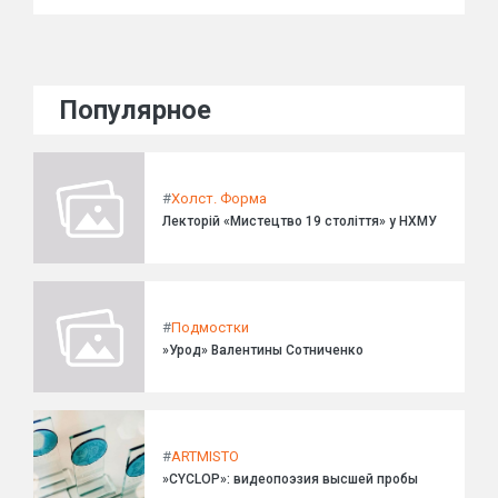
Популярное
#
Холст. Форма
Лекторій «Мистецтво 19 століття» у НХМУ
#
Подмостки
»Урод» Валентины Сотниченко
#
ARTMISTO
»CYCLOP»: видеопоэзия высшей пробы