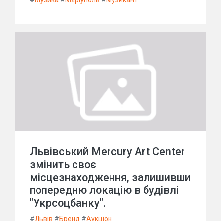
#
Музика
#
Маріуполь
#
Музикант
Львівський Mercury Art Center
змінить своє
місцезнаходження, залишивши
попередню локацію в будівлі
"Укрсоцбанку".
#
Львів
#
Бренд
#
Аукціон