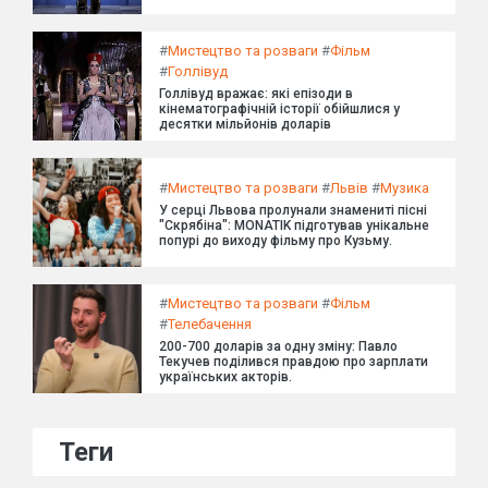
#
Мистецтво та розваги
#
Фільм
#
Голлівуд
Голлівуд вражає: які епізоди в
кінематографічній історії обійшлися у
десятки мільйонів доларів
#
Мистецтво та розваги
#
Львів
#
Музика
У серці Львова пролунали знамениті пісні
"Скрябіна": MONATIK підготував унікальне
попурі до виходу фільму про Кузьму.
#
Мистецтво та розваги
#
Фільм
#
Телебачення
200-700 доларів за одну зміну: Павло
Текучев поділився правдою про зарплати
українських акторів.
Теги