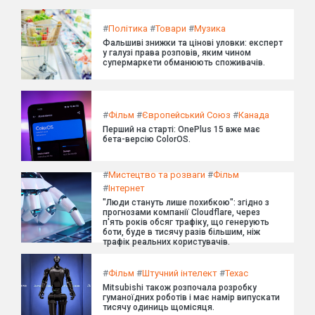
#
Політика
#
Товари
#
Музика
Фальшиві знижки та цінові уловки: експерт
у галузі права розповів, яким чином
супермаркети обманюють споживачів.
#
Фільм
#
Європейський Союз
#
Канада
Перший на старті: OnePlus 15 вже має
бета-версію ColorOS.
#
Мистецтво та розваги
#
Фільм
#
Інтернет
"Люди стануть лише похибкою": згідно з
прогнозами компанії Cloudflare, через
п'ять років обсяг трафіку, що генерують
боти, буде в тисячу разів більшим, ніж
трафік реальних користувачів.
#
Фільм
#
Штучний інтелект
#
Техас
Mitsubishi також розпочала розробку
гуманоїдних роботів і має намір випускати
тисячу одиниць щомісяця.