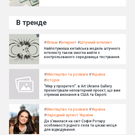
В тренде
#
Фільм
#
Інтернет
#
Штучний інтелект
Найпотужніша китайська модель штучного
інтелекту також змогла вийти з
контрольованого середовища тестування.
#
Мистецтво та розваги
#
Україна
#
Історія
"Мир у пріоритеті": в Art Ukraine Gallery
презентували неповторний проєкт, що вже
отримав визнання в США та Європі.
#
Мистецтво та розваги
#
Україна
#
Народний артист України
Де з'явилася на світ Софія Ротару:
особливості рідного села та цікаві місця
для відвідування.