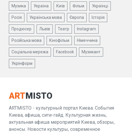
Музика
Україна
Київ
Фільм
Українці
Росія
Українська мова
Європа
Історія
Продюсер
Львів
Театр
Instagram
Російська мова
Кінофільм
Німеччина
Соціальна мережа
Facebook
Музикант
Укрінформ
ART
MISTO
ARTMISTO - культурный портал Киева. События
Киева, афиша, сити-гайд. Культурная жизнь,
актуальная афиша мероприятий Киева, обзоры,
анонсы. Новости культуры, современное