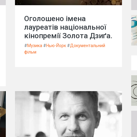
Оголошено імена
лауреатів національної
кінопремії Золота Дзиґа.
#
Музика
#
Нью-Йорк
#
Документальний
фільм