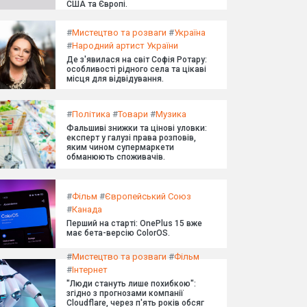
США та Європі.
#
Мистецтво та розваги
#
Україна
#
Народний артист України
Де з'явилася на світ Софія Ротару:
особливості рідного села та цікаві
місця для відвідування.
#
Політика
#
Товари
#
Музика
Фальшиві знижки та цінові уловки:
експерт у галузі права розповів,
яким чином супермаркети
обманюють споживачів.
#
Фільм
#
Європейський Союз
#
Канада
Перший на старті: OnePlus 15 вже
має бета-версію ColorOS.
#
Мистецтво та розваги
#
Фільм
#
Інтернет
"Люди стануть лише похибкою":
згідно з прогнозами компанії
Cloudflare, через п'ять років обсяг