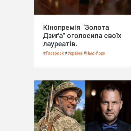
Кінопремія "Золота
Дзиґа" оголосила своїх
лауреатів.
#
Facebook
#
Україна
#
Нью-Йорк