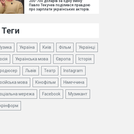
200-700 доларів за одну зміну:
Павло Текучев поділився правдою
про зарплати українських акторів.
Теги
узика
Україна
Київ
Фільм
Українці
осія
Українська мова
Європа
Історія
родюсер
Львів
Театр
Instagram
осійська мова
Кінофільм
Німеччина
оціальна мережа
Facebook
Музикант
крінформ