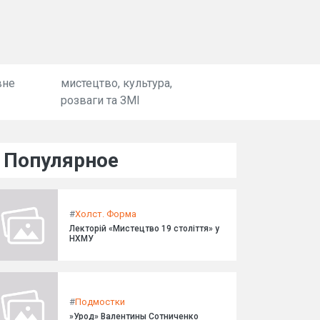
вне
мистецтво, культура,
розваги та ЗМІ
Популярное
#
Холст. Форма
Лекторій «Мистецтво 19 століття» у
НХМУ
#
Подмостки
»Урод» Валентины Сотниченко