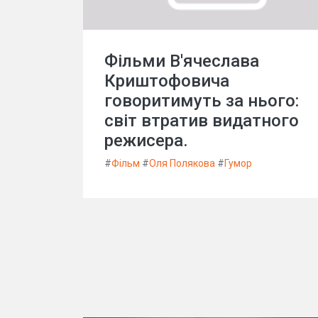
Фільми В'ячеслава
Криштофовича
говоритимуть за нього:
світ втратив видатного
режисера.
#
Фільм
#
Оля Полякова
#
Гумор