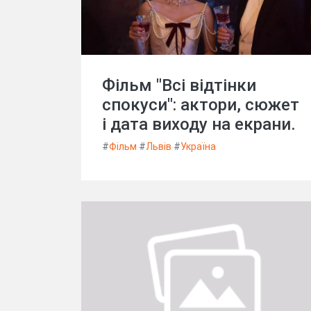
Фільм "Всі відтінки
спокуси": актори, сюжет
і дата виходу на екрани.
#
Фільм
#
Львів
#
Україна