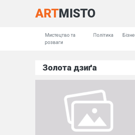
ART
MISTO
Мистецтво та
Політика
Бізне
розваги
Золота дзиґа