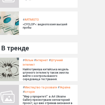
#
ARTMISTO
»CYCLOP»: видеопоэзия высшей
пробы
В тренде
#
Фільм
#
Інтернет
#
Штучний
інтелект
Найпотужніша китайська модель
штучного інтелекту також змогла
вийти з контрольованого
середовища тестування.
#
Мистецтво та розваги
#
Україна
#
Історія
"Мир у пріоритеті": в Art Ukraine
Gallery презентували неповторний
проєкт, що вже отримав визнання в