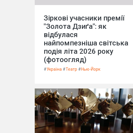
Зіркові учасники премії
"Золота Дзиґа": як
відбулася
найпомпезніша світська
подія літа 2026 року
(фотоогляд)
#
Україна
#
Театр
#
Нью-Йорк