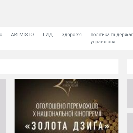
с
ARTMISTO
ГИД
Здоров'я
політика та держа
управління