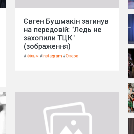
Євген Бушмакін загинув
на передовій: "Ледь не
захопили ТЦК"
(зображення)
#
Фільм
#
Instagram
#
Опера