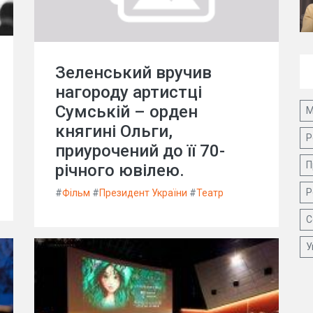
Зеленський вручив
нагороду артистці
Сумській – орден
М
княгині Ольги,
Р
приурочений до її 70-
П
річного ювілею.
Р
#
Фільм
#
Президент України
#
Театр
С
У