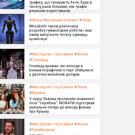
трафіку, що генерують боти, буде в
тисячу разів більшим, ніж трафік
реальних користувачів.
#
Фільм
#
Штучний інтелект
#
Техас
Mitsubishi також розпочала
розробку гуманоїдних роботів і має
намір випускати тисячу одиниць
щомісяця.
#
Мистецтво та розваги
#
Фільм
#
Голлівуд
Голлівуд вражає: які епізоди в
кінематографічній історії обійшлися
у десятки мільйонів доларів
#
Мистецтво та розваги
#
Львів
#
Музика
У серці Львова пролунали знамениті
пісні "Скрябіна": MONATIK підготував
унікальне попурі до виходу фільму
про Кузьму.
#
Мистецтво та розваги
#
Фільм
#
Телебачення