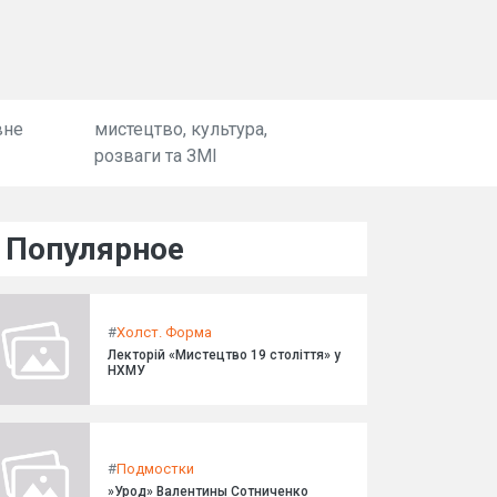
вне
мистецтво, культура,
розваги та ЗМІ
Популярное
#
Холст. Форма
Лекторій «Мистецтво 19 століття» у
НХМУ
#
Подмостки
»Урод» Валентины Сотниченко