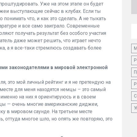
роштудировать. Уже на этом этапе он будет
жеи выступающие сейчас в клубах. Если ты
 понимать что, и как это сделать. А не тыкать
паратуре и все само заиграло. Современные
оляют получать результат без особого участия
атель даже может решить, что играет нечто
а, а я все-таки стремлюсь создавать более
М
Р
ными законодателями в мировой электронной
П
ля, это мой личный рейтинг и я не претендую на
Р
месте для меня находятся немцы – это самый
С
 именно на них я ориентируюсь и в своем
нцы — очень многие американские диджеи,
У
у в мировом саунде. На третьем месте
ь, оттуда многое шло, но опять же повторяю, это