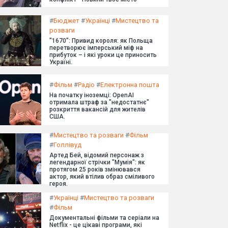
#
Бюджет
#
Українці
#
Мистецтво та
розваги
"1670": Привид короля: як Польща
перетворює імперський міф на
прибуток – і які уроки це приносить
Україні.
#
Фільм
#
Радіо
#
Електронна пошта
На початку іноземці: OpenAI
отримала штраф за "недостатнє"
розкриття вакансій для жителів
США.
#
Мистецтво та розваги
#
Фільм
#
Голлівуд
Артед Бей, відомий персонаж з
легендарної стрічки "Мумія": як
протягом 25 років змінювався
актор, який втілив образ сміливого
героя.
#
Українці
#
Мистецтво та розваги
#
Фільм
Документальні фільми та серіали на
Netflix - це цікаві програми, які