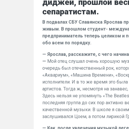
диджей, прошлой весн
сепаратистам.
В подвалах СБУ Славянска Ярослав п
живым. В прошлом студент- междуна
предприниматель теперь целиком и п
обо всем по порядку.
— Ярослав, расскажите, с чего начин
—
Мой отец слушал очень хорошую муз
очередь был отечественный рок, котор
«Аквариум», «Машина Времени», «Воск
исполнители. И в то же время это была
артистов. Тогда ж, несмотря на занаве
Здесь нельзя не упомянуть «The Beatles», 
последняя группа до сих пор активно 
качественной музыки. В школе я своим
заслушивался Цоем, а потом лирикой 
— Как, после увлечения музыкой леге