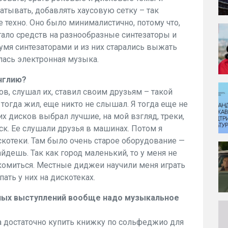
атывать, добавлять хаусовую сетку – так
е техно. Оно было минималистично, потому что,
тало средств на разнообразные синтезаторы и
мя синтезаторами и из них старались выжать
лась электронная музыка.
нглию?
ов, слушал их, ставил своим друзьям – такой
 тогда жил, еще никто не слышал. Я тогда еще не
их дисков выбрал лучшие, на мой взгляд, треки,
иск. Ее слушали друзья в машинах. Потом я
скотеки. Там было очень старое оборудование —
йдешь. Так как город маленький, то у меня не
комиться. Местные диджеи научили меня играть
ать у них на дискотеках.
ных выступлений вообще надо музыкальное
 достаточно купить книжку по сольфеджио для