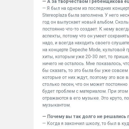
— А за творчеством Гребенщикова е
— Я был на одном из последних концер
Stereoplaza была заполнена. У него н
год он выпускает новый альбом. Скольк
постоянно что-то создает. К нему всег
аспекты, потому что он умеет сохранят
надо, и всегда находить своего слушат
на концерте Depeche Mode, культовой г
хиты, которым уже 20-30 лет, то прише
ничего не осталось. Мне показалось, что
бы сказать, то это была бы уже совсем
которые от них ждут, поэтому это все 
столько песен, что он может постоянно
будет проблем с материалом. При этом
отражаются в его музыке. Это круто, п
музыкантом.
— Почему вы так долго не решались 
— Когда я закончил школу, то был в ку