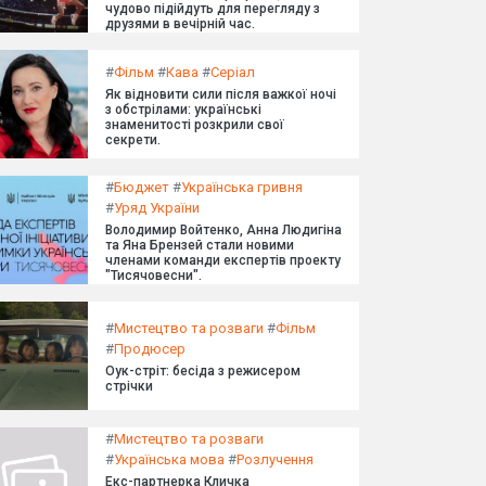
чудово підійдуть для перегляду з
друзями в вечірній час.
#
Фільм
#
Кава
#
Серіал
Як відновити сили після важкої ночі
з обстрілами: українські
знаменитості розкрили свої
секрети.
#
Бюджет
#
Українська гривня
#
Уряд України
Володимир Войтенко, Анна Людигіна
та Яна Брензей стали новими
членами команди експертів проекту
"Тисячовесни".
#
Мистецтво та розваги
#
Фільм
#
Продюсер
Оук-стріт: бесіда з режисером
стрічки
#
Мистецтво та розваги
#
Українська мова
#
Розлучення
Екс-партнерка Кличка