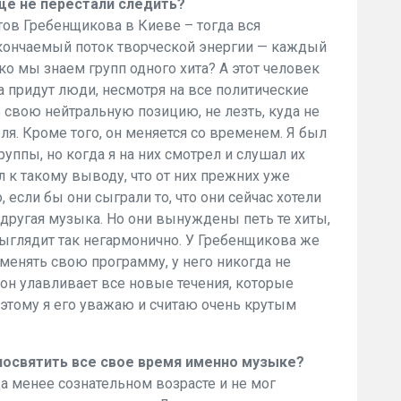
ще не перестали следить?
тов Гребенщикова в Киеве – тогда вся
ескончаемый поток творческой энергии — каждый
о мы знаем групп одного хита? А этот человек
да придут люди, несмотря на все политические
ь свою нейтральную позицию, не лезть, куда не
еля. Кроме того, он меняется со временем. Я был
руппы, но когда я на них смотрел и слушал их
л к такому выводу, что от них прежних уже
, если бы они сыграли то, что они сейчас хотели
 другая музыка. Но они вынуждены петь те хиты,
выглядит так негармонично. У Гребенщикова же
 менять свою программу, у него никогда не
 он улавливает все новые течения, которые
оэтому я его уважаю и считаю очень крутым
посвятить все свое время именно музыке?
да менее сознательном возрасте и не мог