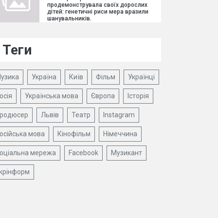
продемонструвала своїх дорослих
дітей: генетичні риси мера вразили
шанувальників.
Теги
узика
Україна
Київ
Фільм
Українці
осія
Українська мова
Європа
Історія
родюсер
Львів
Театр
Instagram
осійська мова
Кінофільм
Німеччина
оціальна мережа
Facebook
Музикант
крінформ