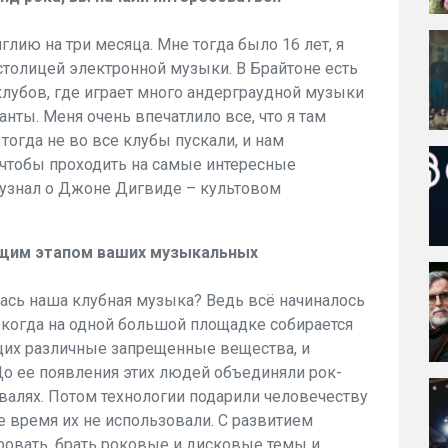
глию на три месяца. Мне тогда было 16 лет, я
я столицей электронной музыки. В Брайтоне есть
лубов, где играет много андерграудной музыки
ты. Меня очень впечатлило все, что я там
 тогда не во все клубы пускали, и нам
чтобы проходить на самые интересные
 узнал о Джоне Дигвиде – культовом
ющим этапом ваших музыкальных
лась наша клубная музыка? Ведь всё начиналось
о когда на одной большой площадке собирается
щих различные запрещенные вещества, и
о ее появления этих людей объединяли рок-
валях. Потом технологии подарили человечеству
е время их не использовали. С развитием
ровать, брать роковые и дисковые темы и