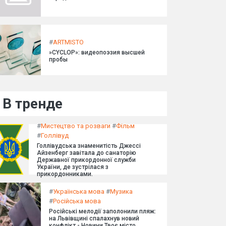
#
ARTMISTO
»CYCLOP»: видеопоэзия высшей
пробы
В тренде
#
Мистецтво та розваги
#
Фільм
#
Голлівуд
Голлівудська знаменитість Джессі
Айзенберг завітала до санаторію
Державної прикордонної служби
України, де зустрілася з
прикордонниками.
#
Українська мова
#
Музика
#
Російська мова
Російські мелодії заполонили пляж:
на Львівщині спалахнув новий
конфлікт - Новини Твоє місто