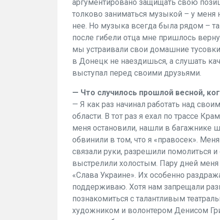
аргументировано защищать свою позици
толково заниматься музыкой – у меня н
нее. Но музыка всегда была рядом – та
после гибели отца мне пришлось верну
мы устраивали свои домашние тусовки.
в Донецк не наездишься, а слушать кач
выступал перед своими друзьями.
— Что случилось прошлой весной, ког
— Я как раз начинал работать над свои
области. В тот раз я ехал по трассе Кр
меня остановили, нашли в багажнике 
обвинили в том, что я «правосек». Меня
связали руки, разрешили помолиться и
выстрелили холостым. Пару дней меня 
«Слава Украине». Их особенно раздража
поддерживаю. Хотя нам запрещали разг
познакомиться с талантливым театра
художником и волонтером Денисом Гри