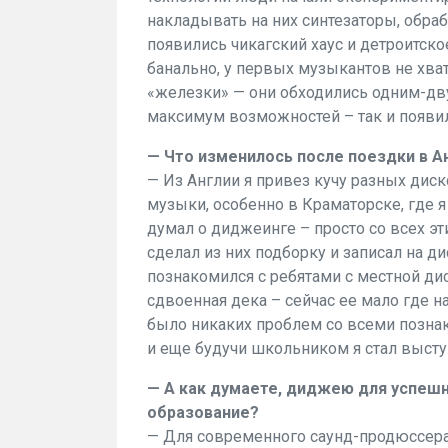
накладывать на них синтезаторы, обраб
появились чикагский хаус и детроитско
банально, у первых музыкантов не хва
«железки» — они обходились одним-дву
максимум возможностей – так и появи
— Что изменилось после поездки в А
— Из Англии я привез кучу разных диск
музыки, особенно в Краматорске, где я
думал о диджеинге – просто со всех эт
сделал из них подборку и записал на д
познакомился с ребятами с местной ди
сдвоенная дека – сейчас ее мало где на
было никаких проблем со всеми позна
и еще будучи школьником я стал выступ
— А как думаете, диджею для успеш
образование?
— Для современного саунд-продюссера