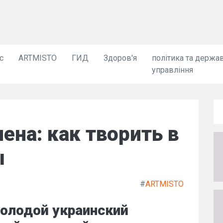
с
ARTMISTO
ГИД
Здоров'я
політика та держа
управління
ена: как творить в
ы
#
ARTMISTO
молодой украинский