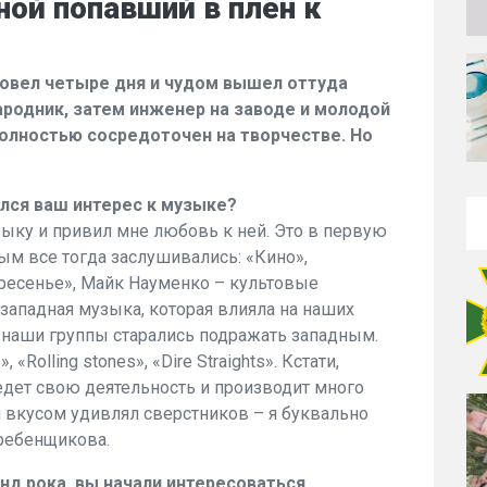
ой попавший в плен к
ровел четыре дня и чудом вышел оттуда
родник, затем инженер на заводе и молодой
олностью сосредоточен на творчестве. Но
ался ваш интерес к музыке?
ыку и привил мне любовь к ней. Это в первую
ым все тогда заслушивались: «Кино»,
ресенье», Майк Науменко – культовые
 западная музыка, которая влияла на наших
с, наши группы старались подражать западным.
«Rolling stones», «Dire Straights». Кстати,
ведет свою деятельность и производит много
 вкусом удивлял сверстников – я буквально
Гребенщикова.
нд рока, вы начали интересоваться