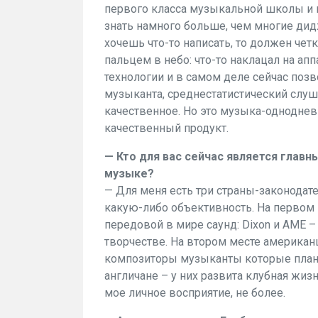
первого класса музыкальной школы и п
знать намного больше, чем многие дид
хочешь что-то написать, то должен четко
пальцем в небо: что-то наклацал на ап
технологии и в самом деле сейчас позв
музыканта, среднестатистический слуш
качественное. Но это музыка-однодневк
качественный продукт.
— Кто для вас сейчас является глав
музыке?
— Для меня есть три страны-законодате
какую-либо объективность. На первом 
передовой в мире саунд: Dixon и AME –
творчестве. На втором месте америка
композиторы музыканты которые планк
англичане – у них развита клубная жизн
мое личное восприятие, не более.