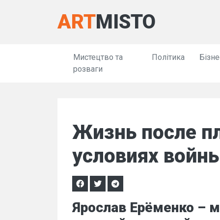
ART
MISTO
Мистецтво та
Політика
Бізне
розваги
Жизнь после пл
условиях войн
Ярослав Ерёменко – 