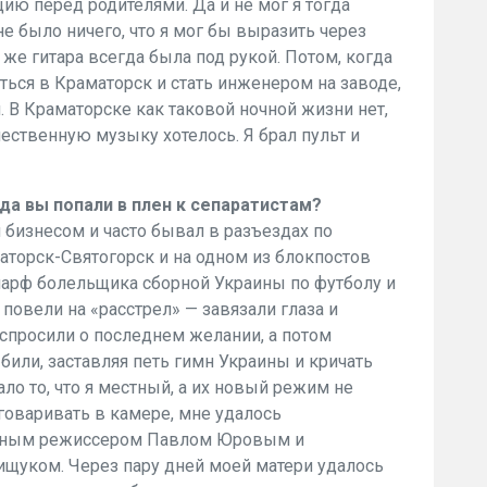
ю перед родителями. Да и не мог я тогда
е было ничего, что я мог бы выразить через
 же гитара всегда была под рукой. Потом, когда
ться в Краматорск и стать инженером на заводе,
 В Краматорске как таковой ночной жизни нет,
ественную музыку хотелось. Я брал пульт и
да вы попали в плен к сепаратистам?
м бизнесом и часто бывал в разъездах по
аматорск-Святогорск и на одном из блокпостов
шарф болельщика сборной Украины по футболу и
 повели на «расстрел» — завязали глаза и
 спросили о последнем желании, а потом
били, заставляя петь гимн Украины и кричать
ло то, что я местный, а их новый режим не
оваривать в камере, мне удалось
льным режиссером Павлом Юровым и
щуком. Через пару дней моей матери удалось