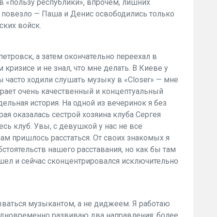
в «пользу республики», впрочем, лишних
нь повезло — Паша и Денис освободились только
ских войск.
етровск, а затем окончательно переехал в
кризисе и не знал, что мне делать. В Киеве у
 часто ходили слушать музыку в «Closer» — мне
играет очень качественный и концептуальный
тдельная история. На одной из вечеринок я без
ая оказалась сестрой хозяина клуба Сергея
есь клуб. Увы, с девушкой у нас не все
м пришлось расстаться. От своих знакомых я
бстоятельств нашего расставания, но как бы там
тошел и сейчас сконцентрировался исключительно
ваться музыкантом, а не диджеем. Я работаю
 одновременно развиваю два направления: более