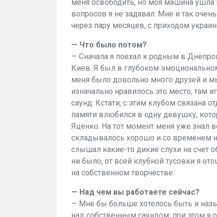
меня освободить, но моя машина ушла 
вопросов я не задавал. Мне и так оче
через пару месяцев, с приходом украин
— Что было потом?
— Сначала я поехал к родным в Днепроп
Киев. Я был в глубоком эмоциональном 
меня было довольно много друзей и мы
изначально нравилось это место, там 
саунд. Кстати, с этим клубом связана о
памяти влюбился в одну девушку, котор
Яценко. На тот момент меня уже знал в
складывалось хорошо и со временем на
слышал какие-то дикие слухи на счет о
ни было, от всей клубной тусовки я о
на собственном творчестве.
— Над чем вы работаете сейчас?
— Мне бы больше хотелось быть и назы
над собственным саундом, при этом я