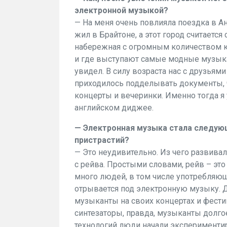
электронной музыкой?
— На меня очень повлияла поездка в Ан
жил в Брайтоне, а этот город считаетс
набережная с огромным количеством к
и где выступают самые модные музыкан
увидел. В силу возраста нас с друзьями
приходилось подделывать документы, 
концерты и вечеринки. Именно тогда я
английском диджее.
— Электронная музыка стала следу
пристрастий?
— Это неудивительно. Из чего развива
с рейва. Простыми словами, рейв – эт
много людей, в том числе употребляю
отрывается под электронную музыку. Д
музыканты на своих концертах и фести
синтезаторы, правда, музыканты долго
технологий люди начали эксперименти