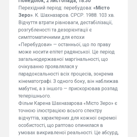
Понеділок, 2 листопада, 18:30
Перехідний період: перебудова:
«Місто
Зеро»
. К. Шахназаров. СРСР. 1988. 103 хв.
Відчуття втрати рівноваги, дестабілізації,
розгубленості та дезорієнтації є
симптоматичними для епохи
«Перебудови» — останньої, що по праву
може носити епітет радянської. Це період
загальнодержавної маргінальності, що
очікуванно проявлялася у
парадоксальності всіх процесів, зокрема
кінематографі. З одного боку, він наближав
мабутнє, а з іншого — прискорював розпад
теперішнього.
Фільм Карена Шахназарова «Місто Зеро» є
точною ілюстрацією всього спектру
відчуттів, характерних для кожної окремої
особистості, що раптово опинилася в
умовах викривленої реальності. Це абсурд,