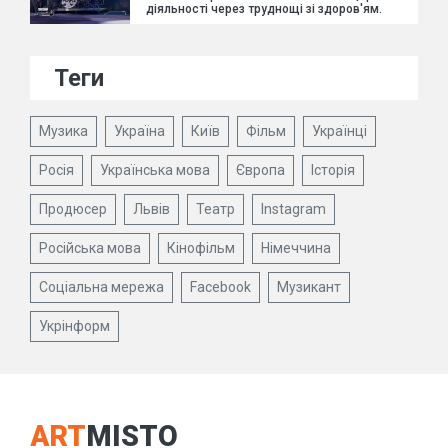
діяльності через труднощі зі здоров'ям.
Теги
Музика
Україна
Київ
Фільм
Українці
Росія
Українська мова
Європа
Історія
Продюсер
Львів
Театр
Instagram
Російська мова
Кінофільм
Німеччина
Соціальна мережа
Facebook
Музикант
Укрінформ
ART
MISTO