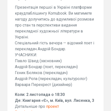
Презентація першої в Україні платформи
краудпаблішингу Komubook. Ви матимете
нагоду долучитись до вдумливої розмови
про стан та перспективи видання
перекладної художньої літератури в
Україні.
Спеціальний гість вечора — відомий поет і
перекладач Андрій Бондар.
УЧАСНИКИ:
Павло Швед (засновник)
Андрій Бондар (поет, перекладач)
Гєник Бєляков (перекладач)
Андрій Рєпа (перекладач, культуролог)
Варвара Перехрест (дизайнер)
Коли: 2 листопада о 18:30
Де: Книгарня «Є», м. Київ, вул. Лисенка, 3
Детальніше про
проект