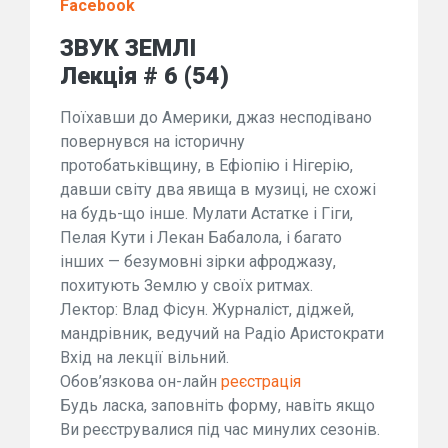
Facebook
ЗВУК ЗЕМЛІ
Лекція # 6 (54)
Поїхавши до Америки, джаз несподівано
повернувся на історичну
протобатьківщину, в Ефіопію і Нігерію,
давши світу два явища в музиці, не схожі
на будь-що інше. Мулати Астатке і Гіги,
Пелая Кути і Лекан Бабалола, і багато
інших — безумовні зірки афроджазу,
похитують Землю у своїх ритмах.
Лектор: Влад Фісун. Журналіст, діджей,
мандрівник, ведучий на Радіо Аристократи
Вхід на лекції вільний.
Обов’язкова он-лайн
реєстрація
Будь ласка, заповніть форму, навіть якщо
Ви реєструвалися під час минулих сезонів.