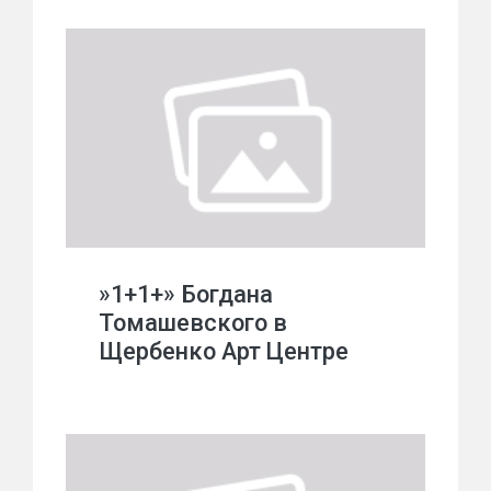
»1+1+» Богдана
Томашевского в
Щербенко Арт Центре