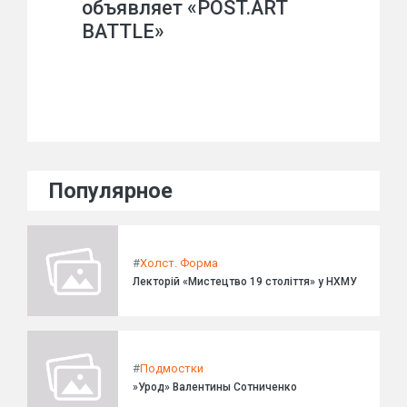
объявляет «POST.ART
BATTLE»
Популярное
#
Холст. Форма
Лекторій «Мистецтво 19 століття» у НХМУ
#
Подмостки
»Урод» Валентины Сотниченко