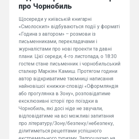
про Чорнобиль
Щосереди у київській книгарні
«Смолоскип» відбуваються події у форматі
«Година з автором» – розмови із
письменниками, перекладачами і
журналістами про нові проекти та давні
плани. Цієї середи, 4-го листопада, о 18:30
гостем стане письменник і чорнобильський
сталкер Маркіян Камиш. Протягом години
автор відкриватиме таємниці написання
найновішої книжки-сповіді «Оформляндія
або прогулянка в Зону», розповідатиме
ексклюзивні історії про поїздки в
Чорнобиль, які досі ніде не звучали,
відповідатиме на всі можливі запитання
про літературу/Зону/безпеку/небезпеку,
ділитиметься рецептами успішного
екстремального туризму. Запрошуємо на