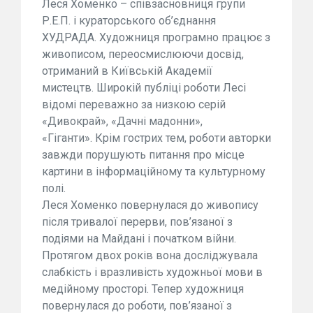
Леся Хоменко – співзасновниця групи
Р.Е.П. і кураторського об’єднання
ХУДРАДА. Художниця програмно працює з
живописом, переосмислюючи досвід,
отриманий в Київській Академії
мистецтв. Широкій публіці роботи Лесі
відомі переважно за низкою серій
«Дивокрай», «Дачні мадонни»,
«Гіганти». Крім гострих тем, роботи авторки
завжди порушують питання про місце
картини в інформаційному та культурному
полі.
Леся Хоменко повернулася до живопису
після тривалої перерви, пов’язаної з
подіями на Майдані і початком війни.
Протягом двох років вона досліджувала
слабкість
і вразливість художньої мови в
медійному просторі. Тепер художниця
повернулася до роботи, пов’язаної з