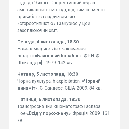
і їде до Чикаго. Стереотипний образ
американської молоді, що, тим не менш,
приваблює глядача своєю
«стереотипністю» і занурює у цей
захоплюючий світ.
Середа, 4 листопада, 18:30
Нове німецьке кіно: закінчення
летаргії.
«Бляшаний барабан»
. ФРН. Ф.
Шльондорф. 1979. 142 хв.
Четвер, 5 листопада, 18:30
Чорна культура: blaxploitation.
«Чорний
динаміт»
. С. Сандерс. США. 2009. 84 хв.
Пятниця, 6 листопада, 18:30
Трансгресивний кінематограф Гаспара
Ное:
«Вхід у порожнечу»
. Фрація. 2009. 161
хв.