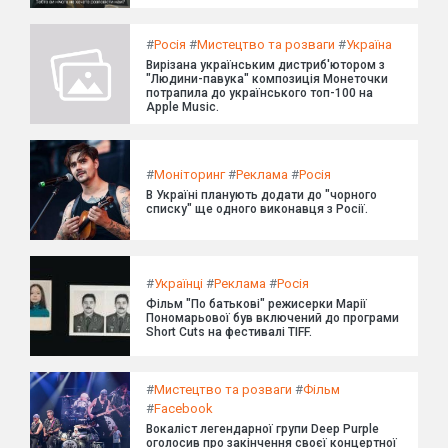
#
Росія
#
Мистецтво та розваги
#
Україна
Вирізана українським дистриб'ютором з
"Людини-павука" композиція Монеточки
потрапила до українського топ-100 на
Apple Music.
#
Моніторинг
#
Реклама
#
Росія
В Україні планують додати до "чорного
списку" ще одного виконавця з Росії.
#
Українці
#
Реклама
#
Росія
Фільм "По батькові" режисерки Марії
Пономарьової був включений до програми
Short Cuts на фестивалі TIFF.
#
Мистецтво та розваги
#
Фільм
#
Facebook
Вокаліст легендарної групи Deep Purple
оголосив про закінчення своєї концертної