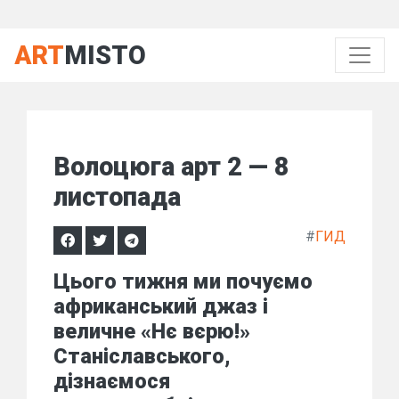
ART
MISTO
Волоцюга арт 2 — 8
листопада
#
ГИД
Цього тижня ми почуємо
африканський джаз і
величне «Нє вєрю!»
Станіславського,
дізнаємося