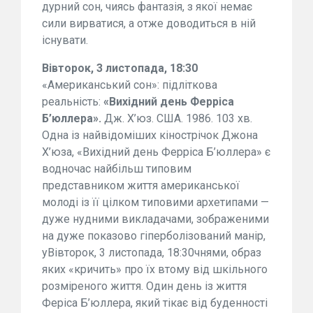
дурний сон, чиясь фантазія, з якої немає
сили вирватися, а отже доводиться в ній
існувати.
Вівторок, 3 листопада, 18:30
«Американський сон»: підліткова
реальність:
«Вихідний день Ферріса
Б’юллера».
Дж. Х’юз. США. 1986. 103 хв.
Одна із найвідоміших кінострічок Джона
Х’юза, «Вихідний день Ферріса Б’юллера» є
водночас найбільш типовим
представником життя американської
молоді із її цілком типовими архетипами —
дуже нудними викладачами, зображеними
на дуже показово гіперболізований манір,
уВівторок, 3 листопада, 18:30чнями, образ
яких «кричить» про їх втому від шкільного
розміреного життя. Один день із життя
Феріса Б’юллера, який тікає від буденності