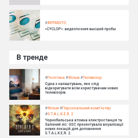
#
ARTMISTO
»CYCLOP»: видеопоэзия высшей пробы
В тренде
#
Політика
#
Фільм
#
Телевізор
Одна з налаштувань, яке слід
відкоригувати всім користувачам нових
телевізорів.
#
Фільм
#
Персональний комп'ютер
#
S.T.A.L.K.E.R. 2
Чорнобильська атомна електростанція та
Залізний ліс: GSC презентувала візуалізації
нових локацій для доповнення
S.T.A.L.K.E.R. 2.