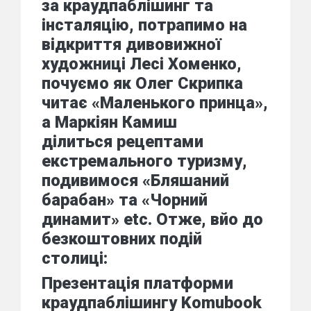
за краудпаблішинг та
інсталяцію, потрапимо на
відкриття дивовижної
художниці Лесі Хоменко,
почуємо як Олег Скрипка
читає «Маленького принца»,
а Маркіян Камиш
ділиться рецептами
екстремального туризму,
подивимося «Бляшаний
барабан» та «Чорний
динамит» etc. Отже, вйо до
безкоштовних подій
столиці:
Презентація платформи
краудпаблішингу Komubook