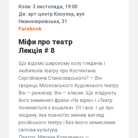
Коли: 3 листопада, 19:00
Де: арт-центр Клоузер, вул
Нижнєюрківська, 31
Facebook
Міфи про театр
Лекція # 8
Що відомо широкому колу глядачів і
любителів театру про Костянтина
Сергійовича Станіславського? — Він
творець Московського Художнього театру.
Він — режисер. Він — класик. Ще згадують
його знамениті фрази «Не вірю» і «Театр
починається з вішалки». От і все. І це про
людину, яка повністю змінив вигляд
російського театру і без якого немислима
світова культура.
Лектор: Марина Котеленець —