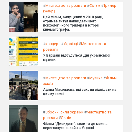
#
Мистецтво та розваги
#
Фільм
#
Трилер
(жанр)
Цей фільм, випущений у 2010 році,
отримав титул найвидатнішого
психологічного трилера в історії
кінематографа.
#
концерт
#
Українці
#
Мистецтво та
розваги
У Варшаві відбудуться Дні української
музики.
#
Мистецтво та розваги
#
Музика
#
Фільм
жахів
Афіша Миколаєва: які заходи відвідати на
цьому тижні
#
Збройні сили України
#
Мистецтво та
розваги
#
Львів
Фільм "Дисидент": коли та де можна
переглянути онлайн в Україні