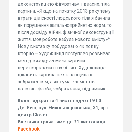
деконструкцією фігуративу і, власне, тіла
картини. «Якщо на початку 2013 року тему
втрати цілісності людського тіла я бачила
як порушення загальноприйнятих норм, то
після досвіду війни, фізичної деконструкції
життя, моя робота набула нового змісту»*.
Нову виставку побудовано як певну
історію – художниця поступово розвиває
метод виходу за межі картини,
перетворюючи її на об’єкт. Художницю
цікавить картина не як площина із
зображенням, а як сума елементів:
полотно, фарба, зображення, підрамник.
Коли: відкриття 4 листопада о 19:00
Де: Київ, вул. Нижньоюрківська, 31, арт-
центр Closer
Виставка триватиме до 21 листопада
Facebook