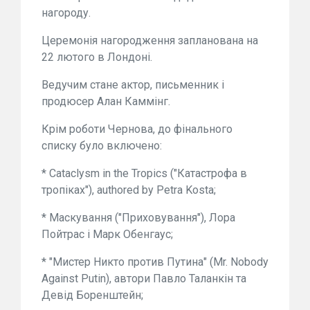
нагороду.
Церемонія нагородження запланована на
22 лютого в Лондоні.
Ведучим стане актор, письменник і
продюсер Алан Каммінг.
Крім роботи Чернова, до фінального
списку було включено:
* Cataclysm in the Tropics ("Катастрофа в
тропіках"), authored by Petra Kosta;
* Маскування ("Приховування"), Лора
Пойтрас і Марк Обенгаус;
* "Мистер Никто против Путина" (Mr. Nobody
Against Putin), автори Павло Таланкін та
Девід Боренштейн;