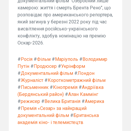
документальний фільм "Озброєний лише
камерою: життя і смерть Брента Рено", що
розповідає про американського репортера,
який загинув у березні 2022 року під час
висвітлення російсько-українського
конфлікту, здобув номінацію на премію
Оскар-2026.
#
Росія
#
Фільм
#
Маріуполь
#
Володимир
Путін
#
Продюсер
#
Укрінформ
#
Документальний фільм
#
Лондон
#
Журналіст
#
Короткометражний фільм
#
Письменник
#
Кінопремія
#
Андріївка
(Бердянський район)
#
Алан Каммінг
#
режисер
#
Велика Британія
#
Америка
#
Премія «Сезар» за найкращий
документальний фільм
#
Британська
академія кіно- і телемистецтв