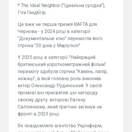
* The Ideal Neighbor ("Ідеальна сусідка"),
Гіта Гандбгір.
Це вже не перша премія BAFTA для
Чернова - у 2024 році в категорії
"Документальне кіно" перемогла його
стрічка "20 днів у Маріуполі".
У 2025 році в категорії "Найкращий
британський короткометражний фільм"
перемогу здобула стрічка "Камінь, папір,
ножиці", в якій головну роль виконав
актор Олександр Рудинський. У своїй
промові він присвятив цю нагороду
своєму другу, акторові Євгену
Світличному, який трагічно загинув на
фронті в 2023 році.
Як повідомляло агентство Укрінформ,