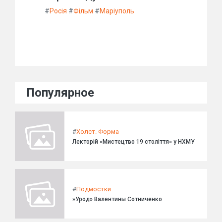
#
Росія
#
Фільм
#
Маріуполь
Популярное
#
Холст. Форма
Лекторій «Мистецтво 19 століття» у НХМУ
#
Подмостки
»Урод» Валентины Сотниченко