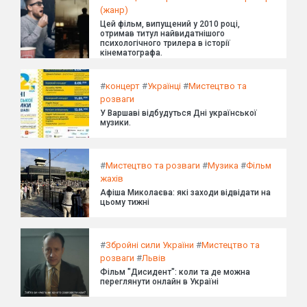
(жанр)
Цей фільм, випущений у 2010 році,
отримав титул найвидатнішого
психологічного трилера в історії
кінематографа.
#
концерт
#
Українці
#
Мистецтво та
розваги
У Варшаві відбудуться Дні української
музики.
#
Мистецтво та розваги
#
Музика
#
Фільм
жахів
Афіша Миколаєва: які заходи відвідати на
цьому тижні
#
Збройні сили України
#
Мистецтво та
розваги
#
Львів
Фільм "Дисидент": коли та де можна
переглянути онлайн в Україні