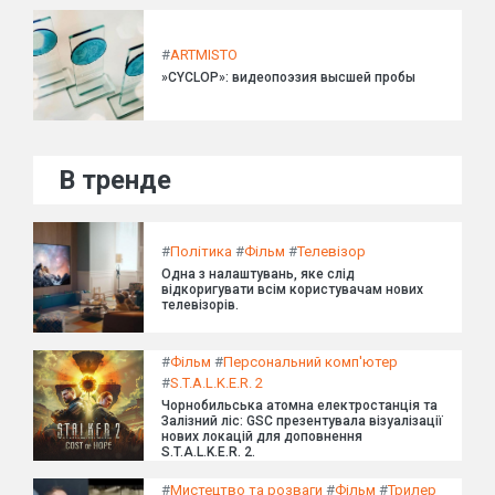
#
ARTMISTO
»CYCLOP»: видеопоэзия высшей пробы
В тренде
#
Політика
#
Фільм
#
Телевізор
Одна з налаштувань, яке слід
відкоригувати всім користувачам нових
телевізорів.
#
Фільм
#
Персональний комп'ютер
#
S.T.A.L.K.E.R. 2
Чорнобильська атомна електростанція та
Залізний ліс: GSC презентувала візуалізації
нових локацій для доповнення
S.T.A.L.K.E.R. 2.
#
Мистецтво та розваги
#
Фільм
#
Трилер