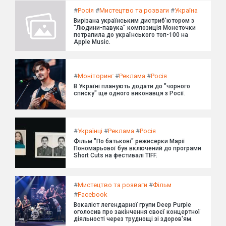
#
Росія
#
Мистецтво та розваги
#
Україна
Вирізана українським дистриб'ютором з
"Людини-павука" композиція Монеточки
потрапила до українського топ-100 на
Apple Music.
#
Моніторинг
#
Реклама
#
Росія
В Україні планують додати до "чорного
списку" ще одного виконавця з Росії.
#
Українці
#
Реклама
#
Росія
Фільм "По батькові" режисерки Марії
Пономарьової був включений до програми
Short Cuts на фестивалі TIFF.
#
Мистецтво та розваги
#
Фільм
#
Facebook
Вокаліст легендарної групи Deep Purple
оголосив про закінчення своєї концертної
діяльності через труднощі зі здоров'ям.