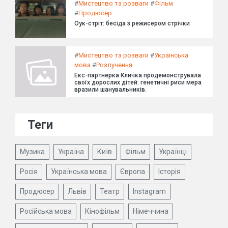
#
Мистецтво та розваги
#
Фільм
#
Продюсер
Оук-стріт: бесіда з режисером стрічки
#
Мистецтво та розваги
#
Українська
мова
#
Розлучення
Екс-партнерка Кличка продемонструвала
своїх дорослих дітей: генетичні риси мера
вразили шанувальників.
Теги
Музика
Україна
Київ
Фільм
Українці
Росія
Українська мова
Європа
Історія
Продюсер
Львів
Театр
Instagram
Російська мова
Кінофільм
Німеччина