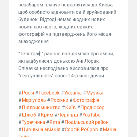
незабаром планує повернутися до Києва,
щоб особисто відновити свій зруйнований
будинок. Відтоді немає жодних нових
новин про нього, жодних свіжих
фотографій чи підтверджень його місця
знаходження.
"Телеграф" раніше повідомляв про зміни,
які відбулися з донькою Ані Лорак.
Співачка несподівано висловилася про
"сексуальність" своєї 14-річної дочки.
#
Росія
#
Facebook
#
Україна
#
Музика
#
Маріуполь
#
Росіяни
#
Фотографія
#
Підприємництво
#
Київ
#
Продюсер
#
Шлюб
#
Крим
#
Чернівці
#
YouTube
#
Туреччина
#
Ялта
#
Подільський район
#
Цивільна авіація
#
Сергій Ребров
#
Маша
Гойя