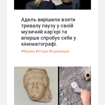
Адель вирішила взяти
тривалу паузу у своїй
музичній кар'єрі та
вперше спробує себе у
кінематографі.
#
Музика
#
Історія
#
Екранізація