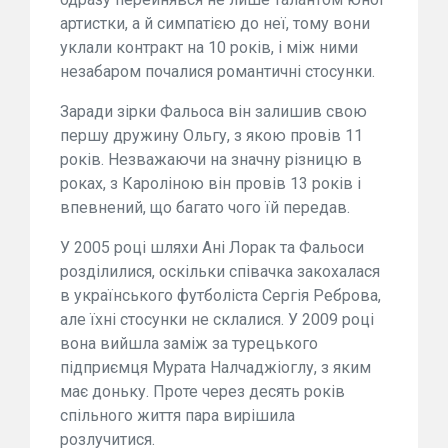
артистки, а й симпатією до неї, тому вони
уклали контракт на 10 років, і між ними
незабаром почалися романтичні стосунки.
Заради зірки Фальоса він залишив свою
першу дружину Ольгу, з якою провів 11
років. Незважаючи на значну різницю в
роках, з Кароліною він провів 13 років і
впевнений, що багато чого їй передав.
У 2005 році шляхи Ані Лорак та Фальоси
розділилися, оскільки співачка закохалася
в українського футболіста Сергія Реброва,
але їхні стосунки не склалися. У 2009 році
вона вийшла заміж за турецького
підприємця Мурата Налчаджіоглу, з яким
має доньку. Проте через десять років
спільного життя пара вирішила
розлучитися.