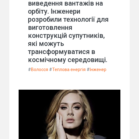
виведення вантажів на
орбіту. Інженери
розробили технології для
виготовлення
конструкцій супутників,
які можуть
трансформуватися в
космічному середовищі.
#
Волосся
#
Теплова енергія
#
Інженер