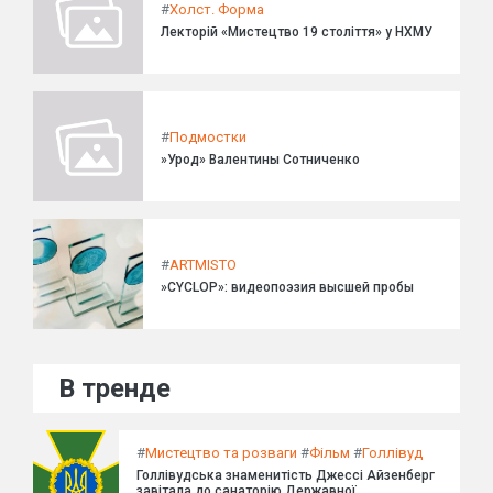
#
Холст. Форма
Лекторій «Мистецтво 19 століття» у НХМУ
#
Подмостки
»Урод» Валентины Сотниченко
#
ARTMISTO
»CYCLOP»: видеопоэзия высшей пробы
В тренде
#
Мистецтво та розваги
#
Фільм
#
Голлівуд
Голлівудська знаменитість Джессі Айзенберг
завітала до санаторію Державної