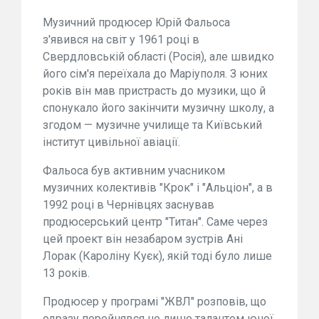
Музичний продюсер Юрій Фальоса
з'явився на світ у 1961 році в
Свердловській області (Росія), але швидко
його сім'я переїхала до Маріуполя. З юних
років він мав пристрасть до музики, що й
спонукало його закінчити музичну школу, а
згодом — музичне училище та Київський
інститут цивільної авіації.
Фальоса був активним учасником
музичних колективів "Крок" і "Альціон", а в
1992 році в Чернівцях заснував
продюсерський центр "Титан". Саме через
цей проект він незабаром зустрів Ані
Лорак (Кароліну Куєк), якій тоді було лише
13 років.
Продюсер у програмі "ЖВЛ" розповів, що
одразу перейнявся не лише талантом юної