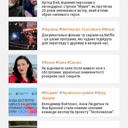
Артед Бей, відомий персонаж з
легендарної стрічки "Мумія": як протягом
25 років змінювався актор, який втілив
образ сміливого героя.
#
Українці
#
Мистецтво та розваги
#
Фільм
Документальні фільми та серіали на Netflix
- це цікаві програми, які чудово підійдуть
для перегляду з друзями в вечірній час.
#
Фільм
#
Кава
#
Серіал
Як відновити сили після важкої ночі з
обстрілами: українські знаменитості
розкрили свої секрети.
#
Бюджет
#
Українська гривня
#
Уряд
України
Володимир Войтенко, Анна Людигіна та
Яна Брензей стали новими членами
команди експертів проекту "Тисячовесни".