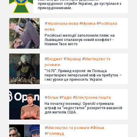
прикордонної служби України, де зустрілася з
прикордонниками.
#
Українська мова
#
Музика
#
Російська
мова
Російські мелодії заполонили пляж: на
Львівщині спалахнув новий конфлікт -
Новини Твоє місто
#
Бюджет
#
Українці
#
Мистецтво та
розваги
"1670": Привид короля: як Польща
перетворює імперський міф на прибуток –
і які уроки це приносить Україні.
#
Фільм
#
Радіо
#
Електронна пошта
На початку іноземці: OpenAI отримала
штраф за "недостатнє" розкриття вакансій
для жителів США.
#
Мистецтво та розваги
#
Фільм
#
Голлівуд