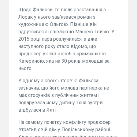
Щодо Фальоси, то після розставання з
Лорак у нього зав'язався роман з
художницею Ольгою. Пізніше він
одружився зі співачкою Машею Гойєю. У
2015 році пара розлучилася, а вже
наступного року стало відомо, що
продюсер уклав шлюб з кримчанкою
Катериною, яка на 30 років молодша за
нього.
У одному з своїх інтерв'ю Фальоса
зазначив, що його молода партнерка не
має стосунків з публічним життям і
подарувала йому дитину. Їхня зустріч
відбулася в Ялті.
На самому початку конфлікту продюсер
втратив свій дім у Подільському районі
Києва через влучання російського снаряда.