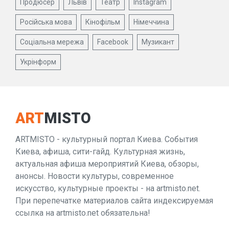
Продюсер
Львів
Театр
Instagram
Російська мова
Кінофільм
Німеччина
Соціальна мережа
Facebook
Музикант
Укрінформ
ART
MISTO
ARTMISTO - культурный портал Киева. События
Киева, афиша, сити-гайд. Культурная жизнь,
актуальная афиша мероприятий Киева, обзоры,
анонсы. Новости культуры, современное
искусство, культурные проекты - на artmisto.net.
При перепечатке материалов сайта индексируемая
ссылка на artmisto.net обязательна!