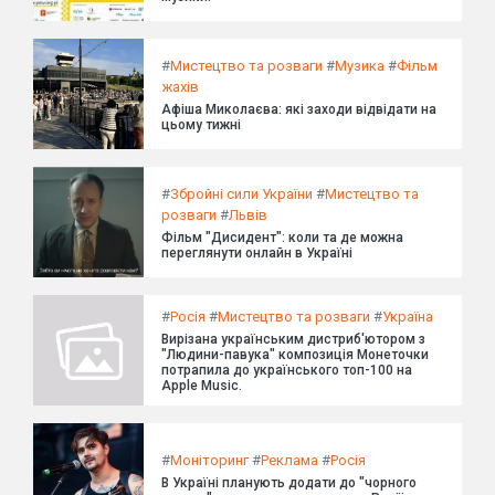
#
Мистецтво та розваги
#
Музика
#
Фільм
жахів
Афіша Миколаєва: які заходи відвідати на
цьому тижні
#
Збройні сили України
#
Мистецтво та
розваги
#
Львів
Фільм "Дисидент": коли та де можна
переглянути онлайн в Україні
#
Росія
#
Мистецтво та розваги
#
Україна
Вирізана українським дистриб'ютором з
"Людини-павука" композиція Монеточки
потрапила до українського топ-100 на
Apple Music.
#
Моніторинг
#
Реклама
#
Росія
В Україні планують додати до "чорного