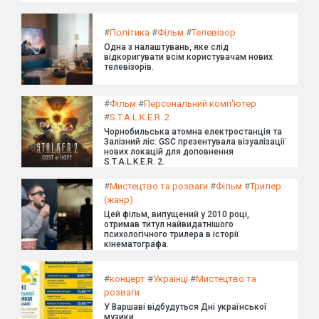
#
Політика
#
Фільм
#
Телевізор
Одна з налаштувань, яке слід
відкоригувати всім користувачам нових
телевізорів.
#
Фільм
#
Персональний комп'ютер
#
S.T.A.L.K.E.R. 2
Чорнобильська атомна електростанція та
Залізний ліс: GSC презентувала візуалізації
нових локацій для доповнення
S.T.A.L.K.E.R. 2.
#
Мистецтво та розваги
#
Фільм
#
Трилер
(жанр)
Цей фільм, випущений у 2010 році,
отримав титул найвидатнішого
психологічного трилера в історії
кінематографа.
#
концерт
#
Українці
#
Мистецтво та
розваги
У Варшаві відбудуться Дні української
музики.