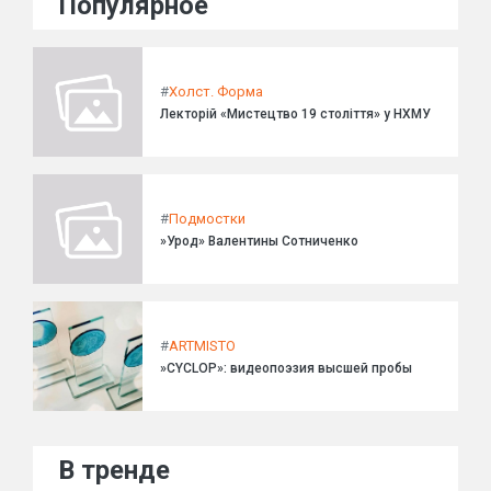
Популярное
#
Холст. Форма
Лекторій «Мистецтво 19 століття» у НХМУ
#
Подмостки
»Урод» Валентины Сотниченко
#
ARTMISTO
»CYCLOP»: видеопоэзия высшей пробы
В тренде