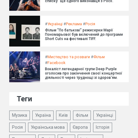
списку" ще одного виконавця з Росії.
#
Українці
#
Реклама
#
Росія
Фільм "По батькові" режисерки Марії
Пономарьової був включений до програми
Short Cuts на фестивалі TIFF.
#
Мистецтво та розваги
#
Фільм
#
Facebook
Вокаліст легендарної групи Deep Purple
оголосив про закінчення своєї концертної
діяльності через труднощі зі здоров'ям.
Теги
Музика
Україна
Київ
Фільм
Українці
Росія
Українська мова
Європа
Історія