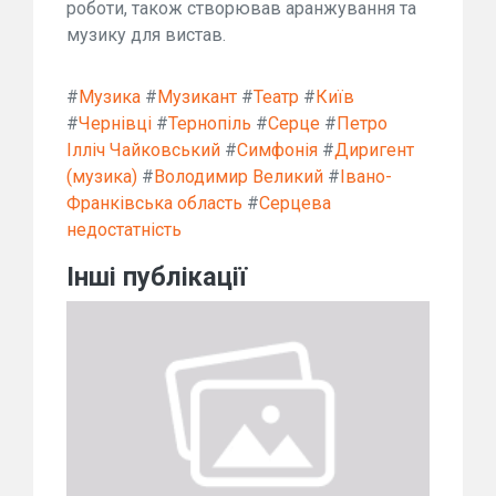
роботи, також створював аранжування та
музику для вистав.
#
Музика
#
Музикант
#
Театр
#
Київ
#
Чернівці
#
Тернопіль
#
Серце
#
Петро
Ілліч Чайковський
#
Симфонія
#
Диригент
(музика)
#
Володимир Великий
#
Івано-
Франківська область
#
Серцева
недостатність
Інші публікації