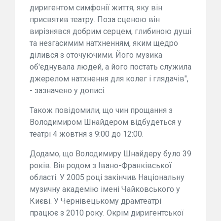
диригентом симфонії життя, яку він
присвятив театру. Поза сценою він
вирізнявся добрим серцем, глибиною душі
та незгасимим натхненням, яким щедро
ділився з оточуючими. Його музика
об'єднувала людей, а його постать служила
джерелом натхнення для колег і глядачів",
- зазначено у дописі.
Також повідомили, що чин прощання з
Володимиром Шнайдером відбудеться у
театрі 4 жовтня з 9:00 до 12:00.
Додамо, що Володимиру Шнайдеру було 39
років. Він родом з Івано-Франківської
області. У 2005 році закінчив Національну
музичну академію імені Чайковського у
Києві. У Чернівецькому драмтеатрі
працює з 2010 року. Окрім диригентської