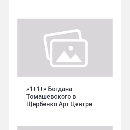
»1+1+» Богдана
Томашевского в
Щербенко Арт Центре