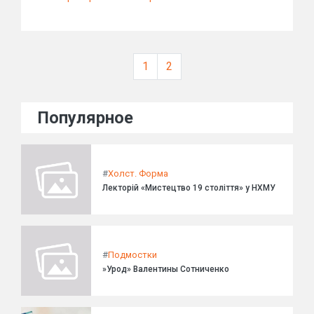
1
2
Популярное
#
Холст. Форма
Лекторій «Мистецтво 19 століття» у НХМУ
#
Подмостки
»Урод» Валентины Сотниченко