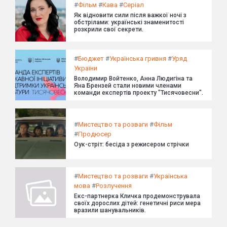
#
Фільм
#
Кава
#
Серіал
Як відновити сили після важкої ночі з
обстрілами: українські знаменитості
розкрили свої секрети.
#
Бюджет
#
Українська гривня
#
Уряд
України
Володимир Войтенко, Анна Людигіна та
Яна Брензей стали новими членами
команди експертів проекту "Тисячовесни".
#
Мистецтво та розваги
#
Фільм
#
Продюсер
Оук-стріт: бесіда з режисером стрічки
#
Мистецтво та розваги
#
Українська
мова
#
Розлучення
Екс-партнерка Кличка продемонструвала
своїх дорослих дітей: генетичні риси мера
вразили шанувальників.