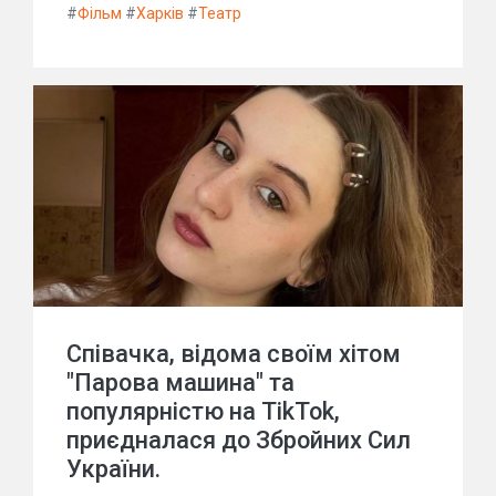
#
Фільм
#
Харків
#
Театр
Співачка, відома своїм хітом
"Парова машина" та
популярністю на TikTok,
приєдналася до Збройних Сил
України.