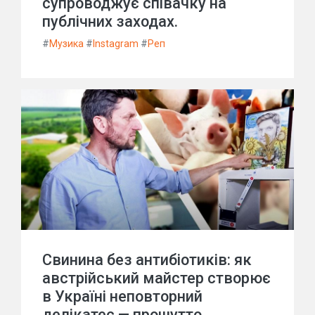
супроводжує співачку на
публічних заходах.
#
Музика
#
Instagram
#
Реп
Свинина без антибіотиків: як
австрійський майстер створює
в Україні неповторний
делікатес — прошутто.