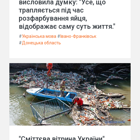
висловила думку: "Усе, що
трапляється під час
розфарбування яйця,
відображає саму суть життя."
#
Українська мова
#
Івано-Франківськ
#
Донецька область
"Сміттєва вітрина України"