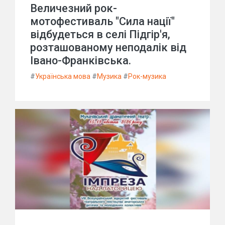
Величезний рок-
мотофестиваль "Сила нації"
відбудеться в селі Підгір'я,
розташованому неподалік від
Івано-Франківська.
#
Українська мова
#
Музика
#
Рок-музика