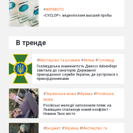
#
ARTMISTO
»CYCLOP»: видеопоэзия высшей пробы
В тренде
#
Мистецтво та розваги
#
Фільм
#
Голлівуд
Голлівудська знаменитість Джессі Айзенберг
завітала до санаторію Державної
прикордонної служби України, де зустрілася з
прикордонниками.
#
Українська мова
#
Музика
#
Російська
мова
Російські мелодії заполонили пляж: на
Львівщині спалахнув новий конфлікт -
Новини Твоє місто
#
Бюджет
#
Українці
#
Мистецтво та