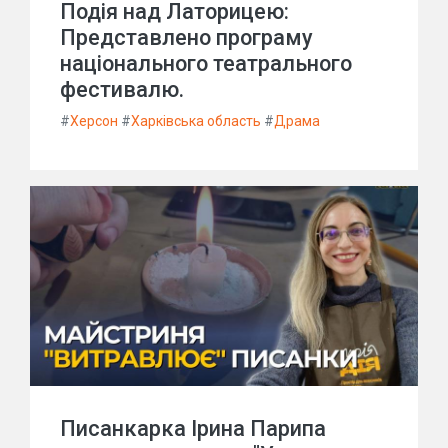
Подія над Латорицею:
Представлено програму
національного театрального
фестивалю.
#
Херсон
#
Харківська область
#
Драма
Писанкарка Ірина Парипа