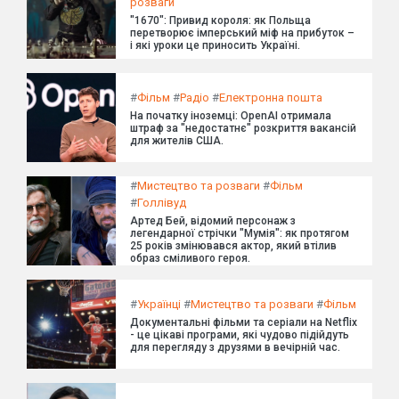
розваги
"1670": Привид короля: як Польща
перетворює імперський міф на прибуток –
і які уроки це приносить Україні.
#
Фільм
#
Радіо
#
Електронна пошта
На початку іноземці: OpenAI отримала
штраф за "недостатнє" розкриття вакансій
для жителів США.
#
Мистецтво та розваги
#
Фільм
#
Голлівуд
Артед Бей, відомий персонаж з
легендарної стрічки "Мумія": як протягом
25 років змінювався актор, який втілив
образ сміливого героя.
#
Українці
#
Мистецтво та розваги
#
Фільм
Документальні фільми та серіали на Netflix
- це цікаві програми, які чудово підійдуть
для перегляду з друзями в вечірній час.