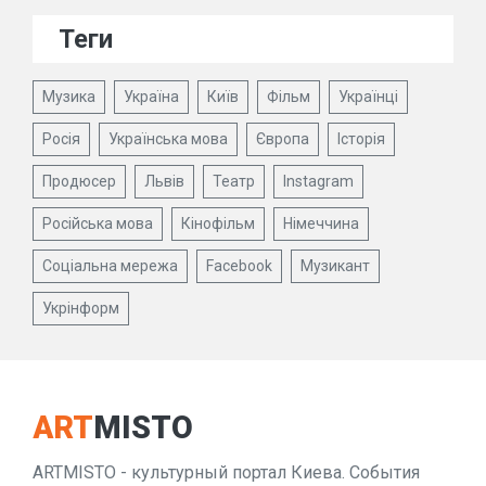
Теги
Музика
Україна
Київ
Фільм
Українці
Росія
Українська мова
Європа
Історія
Продюсер
Львів
Театр
Instagram
Російська мова
Кінофільм
Німеччина
Соціальна мережа
Facebook
Музикант
Укрінформ
ART
MISTO
ARTMISTO - культурный портал Киева. События