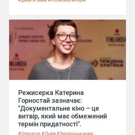
#
джаз
#
Львів
#
Російська імперія
Режисерка Катерина
Горностай зазначає:
"Документальне кіно – це
витвір, який має обмежений
термін придатності".
#
Оператор
#
Львів
#
Українська мова