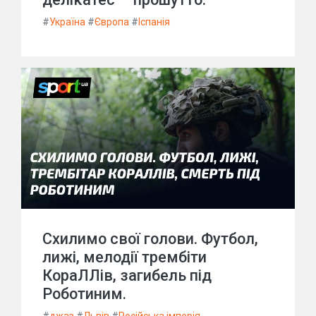
#
Україна
#
Європа
#
Іспанія
Схилимо свої голови. Футбол,
лижі, мелодії трембіти
КораЛЛів, загибель під
Роботиним.