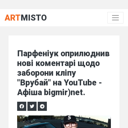
ART
MISTO
Парфеніук оприлюднив
нові коментарі щодо
заборони кліпу
"Врубай" на YouTube -
Афіша bigmir)net.