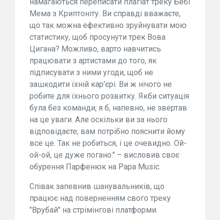
намагаються переписати плагіат треку Бебі
Мема з Криптоніту. Ви справді вважаєте,
що так можна ефективно зруйнувати мою
статистику, щоб просунути трек Вова
Цигана? Можливо, варто навчитись
працювати з артистами до того, як
підписувати з ними угоди, щоб не
зашкодити їхній кар'єрі. Ви ж нічого не
робите для їхнього розвитку. Якби ситуація
була без команди, я б, напевно, не звертав
на це уваги. Але оскільки ви за нього
відповідаєте, вам потрібно пояснити йому
все це. Так не робиться, і це очевидно. Ой-
ой-ой, це дуже погано." – висловив своє
обурення Парфенюк на Papa Music.
Співак запевнив шанувальників, що
працює над поверненням свого треку
"Врубай" на стрімінгові платформи.