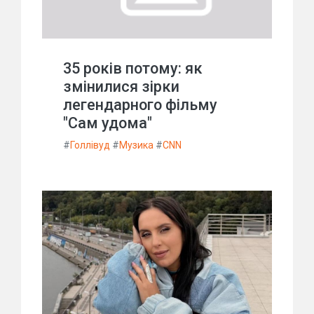
35 років потому: як
змінилися зірки
легендарного фільму
"Сам удома"
#
Голлівуд
#
Музика
#
CNN