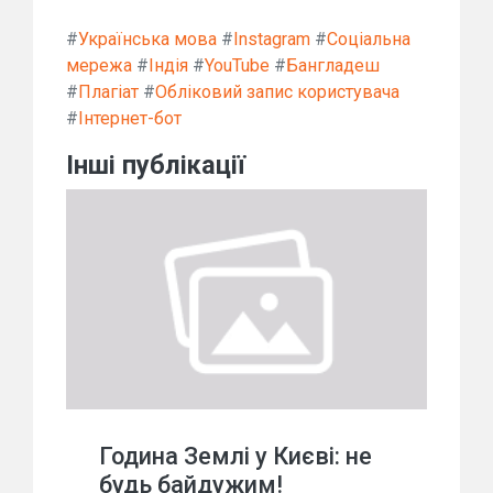
#
Українська мова
#
Instagram
#
Соціальна
мережа
#
Індія
#
YouTube
#
Бангладеш
#
Плагіат
#
Обліковий запис користувача
#
Інтернет-бот
Інші публікації
Година Землі у Києві: не
будь байдужим!