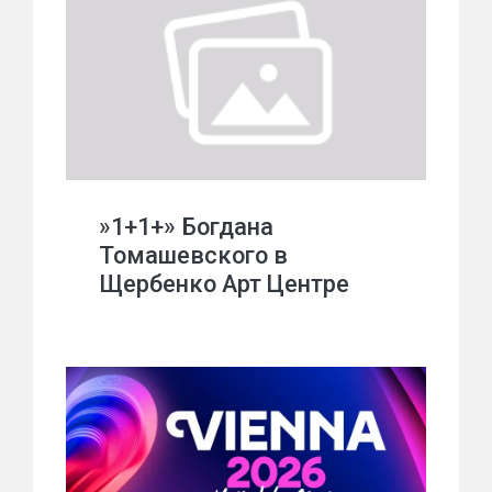
»1+1+» Богдана
Томашевского в
Щербенко Арт Центре