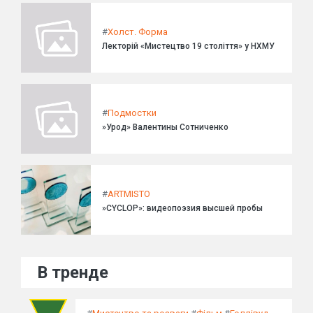
#
Холст. Форма
Лекторій «Мистецтво 19 століття» у НХМУ
#
Подмостки
»Урод» Валентины Сотниченко
#
ARTMISTO
»CYCLOP»: видеопоэзия высшей пробы
В тренде