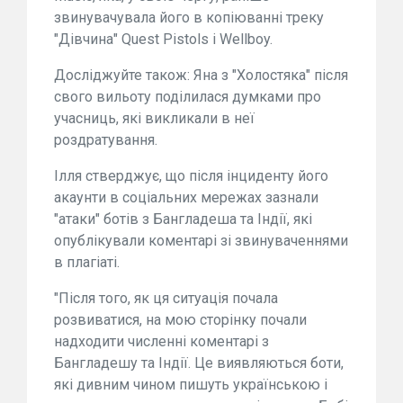
звинувачувала його в копіюванні треку
"Дівчина" Quest Pistols і Wellboy.
Досліджуйте також: Яна з "Холостяка" після
свого вильоту поділилася думками про
учасниць, які викликали в неї
роздратування.
Ілля стверджує, що після інциденту його
акаунти в соціальних мережах зазнали
"атаки" ботів з Бангладеша та Індії, які
опублікували коментарі зі звинуваченнями
в плагіаті.
"Після того, як ця ситуація почала
розвиватися, на мою сторінку почали
надходити численні коментарі з
Бангладешу та Індії. Це виявляються боти,
які дивним чином пишуть українською і