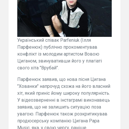
Український співак Parfeniuk (Ілля
Парфенюк) публічно прокоментував
конфлікт із молодим артистом Вовою
Циганом, звинувативши його у плагіаті
свого хіта "Врубай".
Парфенюк заявив, що нова пісня Цигана
"Хованки" напрочуд схожа на його власний
хіт, який приніс йому широку популярність.
У відеозверненні в інстаграмі виконавець
заявив, що не залишить ситуацію поза
увагою. Парфенюк також розкритикував
продюсерську компанію Цигана Papa
Music, яка, у свою чергу, раніше