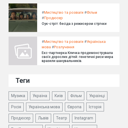
#
Мистецтво та розваги
#
Фільм
#
Продюсер
Оук-стріт: бесіда з режисером стрічки
#
Мистецтво та розваги
#
Українська
мова
#
Розлучення
Екс-партнерка Кличка продемонструвала
своїх дорослих дітей: генетичні риси мера
вразили шанувальників.
Теги
Музика
Україна
Київ
Фільм
Українці
Росія
Українська мова
Європа
Історія
Продюсер
Львів
Театр
Instagram