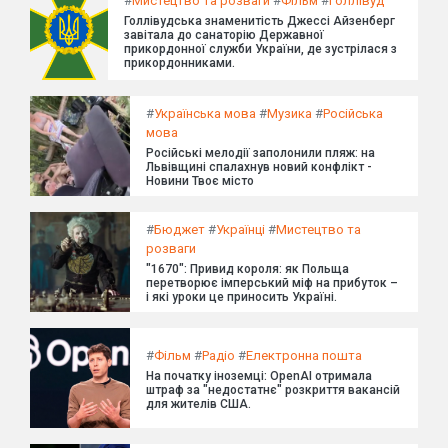
#
Мистецтво та розваги
#
Фільм
#
Голлівуд
Голлівудська знаменитість Джессі Айзенберг
завітала до санаторію Державної
прикордонної служби України, де зустрілася з
прикордонниками.
#
Українська мова
#
Музика
#
Російська
мова
Російські мелодії заполонили пляж: на
Львівщині спалахнув новий конфлікт -
Новини Твоє місто
#
Бюджет
#
Українці
#
Мистецтво та
розваги
"1670": Привид короля: як Польща
перетворює імперський міф на прибуток –
і які уроки це приносить Україні.
#
Фільм
#
Радіо
#
Електронна пошта
На початку іноземці: OpenAI отримала
штраф за "недостатнє" розкриття вакансій
для жителів США.