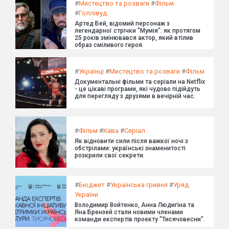
#
Мистецтво та розваги
#
Фільм
#
Голлівуд
Артед Бей, відомий персонаж з
легендарної стрічки "Мумія": як протягом
25 років змінювався актор, який втілив
образ сміливого героя.
#
Українці
#
Мистецтво та розваги
#
Фільм
Документальні фільми та серіали на Netflix
- це цікаві програми, які чудово підійдуть
для перегляду з друзями в вечірній час.
#
Фільм
#
Кава
#
Серіал
Як відновити сили після важкої ночі з
обстрілами: українські знаменитості
розкрили свої секрети.
#
Бюджет
#
Українська гривня
#
Уряд
України
Володимир Войтенко, Анна Людигіна та
Яна Брензей стали новими членами
команди експертів проекту "Тисячовесни".