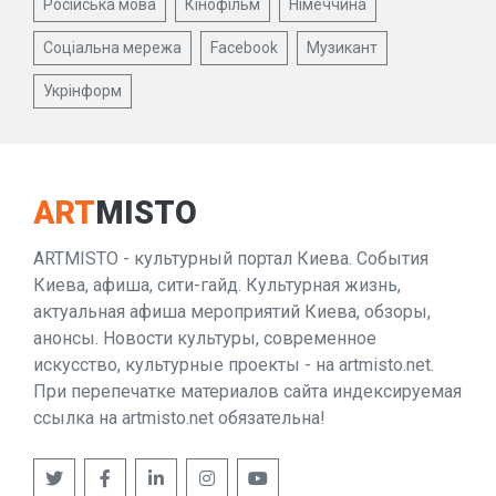
Російська мова
Кінофільм
Німеччина
Соціальна мережа
Facebook
Музикант
Укрінформ
ART
MISTO
ARTMISTO - культурный портал Киева. События
Киева, афиша, сити-гайд. Культурная жизнь,
актуальная афиша мероприятий Киева, обзоры,
анонсы. Новости культуры, современное
искусство, культурные проекты - на artmisto.net.
При перепечатке материалов сайта индексируемая
ссылка на artmisto.net обязательна!