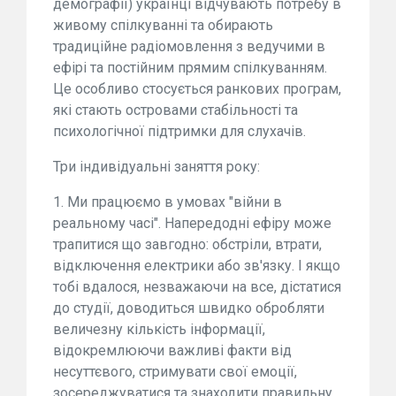
демографії) українці відчувають потребу в
живому спілкуванні та обирають
традиційне радіомовлення з ведучими в
ефірі та постійним прямим спілкуванням.
Це особливо стосується ранкових програм,
які стають островами стабільності та
психологічної підтримки для слухачів.
Три індивідуальні заняття року:
1. Ми працюємо в умовах "війни в
реальному часі". Напередодні ефіру може
трапитися що завгодно: обстріли, втрати,
відключення електрики або зв'язку. І якщо
тобі вдалося, незважаючи на все, дістатися
до студії, доводиться швидко обробляти
величезну кількість інформації,
відокремлюючи важливі факти від
несуттєвого, стримувати свої емоції,
зосереджуватися та знаходити правильну