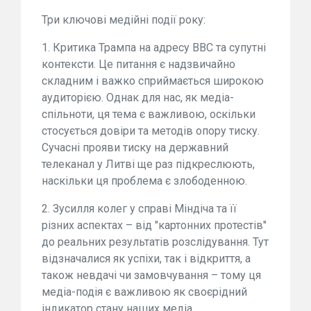
Три ключові медійні події року:
1. Критика Трампа на адресу BBC та супутні
контексти. Це питання є надзвичайно
складним і важко сприймається широкою
аудиторією. Однак для нас, як медіа-
спільноти, ця тема є важливою, оскільки
стосується довіри та методів опору тиску.
Сучасні прояви тиску на державний
телеканал у Литві ще раз підкреслюють,
наскільки ця проблема є злободенною.
2. Зусилля колег у справі Міндіча та її
різних аспектах – від "картонних протестів"
до реальних результатів розслідування. Тут
відзначалися як успіхи, так і відкриття, а
також невдачі чи замовчування – тому ця
медіа-подія є важливою як своєрідний
індикатор стану наших медіа.