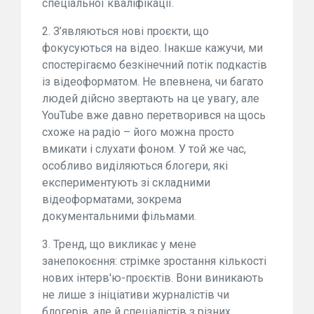
спеціальної кваліфікації.
2. З’являються нові проєкти, що
фокусуються на відео. Інакше кажучи, ми
спостерігаємо безкінечний потік подкастів
із відеоформатом. Не впевнена, чи багато
людей дійсно звертають на це увагу, але
YouTube вже давно перетворився на щось
схоже на радіо – його можна просто
вмикати і слухати фоном. У той же час,
особливо виділяються блогери, які
експериментують зі складними
відеоформатами, зокрема
документальними фільмами.
3. Тренд, що викликає у мене
занепокоєння: стрімке зростання кількості
нових інтерв'ю-проєктів. Вони виникають
не лише з ініціативи журналістів чи
блогерів, але й спеціалістів з різних