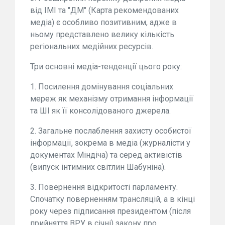
від ІМІ та "ДМ" (Карта рекомендованих
медіа) є особливо позитивним, адже в
ньому представлено велику кількість
регіональних медійних ресурсів.
Три основні медіа-тенденції цього року:
1.⁠ ⁠Посилення домінування соціальних
мереж як механізму отримання інформації
та ШІ як її консолідованого джерела.
2. Загальне послаблення захисту особистої
інформації, зокрема в медіа (журналісти у
документах Міндіча) та серед активістів
(випуск інтимних світлин Шабуніна).
3.⁠ ⁠Повернення відкритості парламенту.
Спочатку поверненням трансляцій, а в кінці
року через підписання президентом (після
прийняття ВРУ в січні) закону про