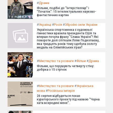
#
Драма
Фільми, подібні до "Інтерстеллар" і
"Початок": 15 інтелектуальних науково-
фантастичних картин
#
Українці
#
Росія
#
Збройні сили України
Українська спортсменка з художньої
гімнастики вразила президента США та
вперше почула фразу "Слава Україні"! Які
повороти долі спіткали Лілію Подкопаєву,
яка тридцять років тому здобула золоту
медаль на Олімпійських іграх?
#
Мистецтво та розваги
#
Фільм
#
Драма
Фільми, що порушують четверту стіну:
добірка з 15 стрічок
#
Мистецтво та розваги
#
Українська
мова
#
Російська імперія
26 серпня відбудеться показ
кураторського проєкту під назвою "Чорна
хата всередині мене".