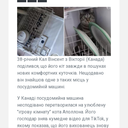
38-річний Кал Вінсент з Вікторії (Канада)
поділився, що його кіт завжди в пошуках
нових комфортних куточків. Нещодавно
він знайшов одне з таких місць у
посудомийній машині.
У Канаді посудомийна машина
несподівано перетворилася на улюблену
"ігрову кімнату" кота Аполлона. Його
господар зняв кумедне відео для TikTok, у
якому показав, що його вихованець знову