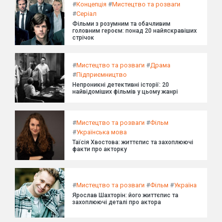
#
Концепція
#
Мистецтво та розваги
#
Серіал
Фільми з розумним та обачливим
головним героєм: понад 20 найяскравіших
стрічок
#
Мистецтво та розваги
#
Драма
#
Підприємництво
Непроникні детективні історії: 20
найвідоміших фільмів у цьому жанрі
#
Мистецтво та розваги
#
Фільм
#
Українська мова
Таїсія Хвостова: життєпис та захоплюючі
факти про акторку
#
Мистецтво та розваги
#
Фільм
#
Україна
Ярослав Шахторін: його життєпис та
захоплюючі деталі про актора