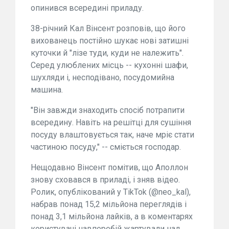
опинився всередині приладу.
38-річний Кал Вінсент розповів, що його
вихованець постійно шукає нові затишні
куточки й "лізе туди, куди не належить".
Серед улюблених місць -- кухонні шафи,
шухляди і, несподівано, посудомийна
машина.
"Він завжди знаходить спосіб потрапити
всередину. Навіть на решітці для сушіння
посуду влаштовується так, наче мріє стати
частиною посуду," -- сміється господар.
Нещодавно Вінсент помітив, що Аполлон
знову сховався в приладі, і зняв відео.
Ролик, опублікований у TikTok (@neo_kal),
набрав понад 15,2 мільйона переглядів і
понад 3,1 мільйона лайків, а в коментарях
користувачі навперебій жартували над