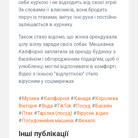
себе куркою і не відходить від своєї зграї.
За словами її власників, вона бродить
поруч із птахами, імітує їхні рухи і постійно
залишається в курнику.
Також стало відомо, що жінка орендувала
цілу віллу заради своїх собак. Мешканка
Каліфорнії заплатила за оренду будинку з
басейном і обгородженим подвір'ям, щоб її
улюбленці могли відпочивати в комфорті.
Відео з їхньою "відпусткою" стало
вірусним у соцмережах.
#
Музика
#
Каліфорнія
#
Канада
#
Королева
Вікторія
#
Вода
#
TikTok
#
Посуд
#
Басейн
#
Птах
#
Тарілка (посуд)
#
Вірусне відео
#
Посудомийна машина
#
Фекалії.
Інші публікації