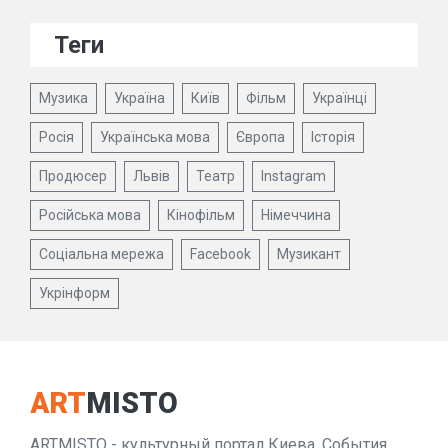
Теги
Музика
Україна
Київ
Фільм
Українці
Росія
Українська мова
Європа
Історія
Продюсер
Львів
Театр
Instagram
Російська мова
Кінофільм
Німеччина
Соціальна мережа
Facebook
Музикант
Укрінформ
ART
MISTO
ARTMISTO - культурный портал Киева. События