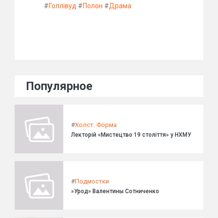
#
Голлівуд
#
Полон
#
Драма
Популярное
#
Холст. Форма
Лекторій «Мистецтво 19 століття» у НХМУ
#
Подмостки
»Урод» Валентины Сотниченко