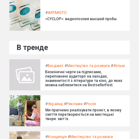
#
ARTMISTO
»CYCLOP»: видеопоэзия высшей пробы
В тренде
#
Бюджет
#
Мистецтво та розваги
#
Фільм
Безкінечні черги за підписами,
переповнені аудиторії на заходах,
знаменитості з літератури та кіно, до яких
можна наблизитися на BestsellerFest.
#
Українці
#
Реклама
#
Росія
Ми прагнемо реалізувати проект, в якому
сміття перетворюється на мистецькі
твори: звіт із.
#
Концепція
#
Мистецтво та розваги