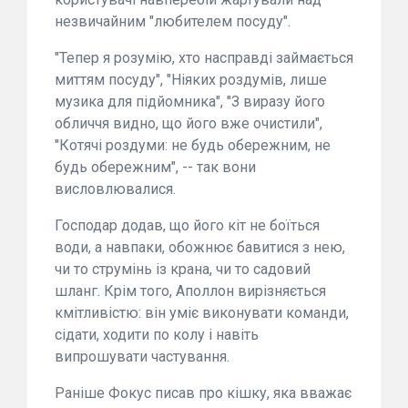
незвичайним "любителем посуду".
"Тепер я розумію, хто насправді займається
миттям посуду", "Ніяких роздумів, лише
музика для підйомника", "З виразу його
обличчя видно, що його вже очистили",
"Котячі роздуми: не будь обережним, не
будь обережним", -- так вони
висловлювалися.
Господар додав, що його кіт не боїться
води, а навпаки, обожнює бавитися з нею,
чи то струмінь із крана, чи то садовий
шланг. Крім того, Аполлон вирізняється
кмітливістю: він уміє виконувати команди,
сідати, ходити по колу і навіть
випрошувати частування.
Раніше Фокус писав про кішку, яка вважає