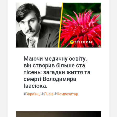
Маючи медичну освіту,
він створив більше ста
пісень: загадки життя та
смерті Володимира
Івасюка.
#
Українці
#
Львів
#
Композитор