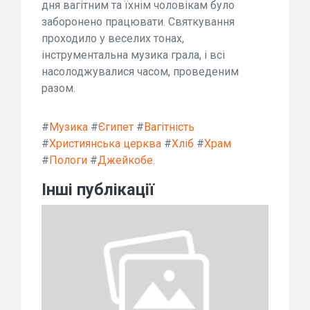
дня вагітним та їхнім чоловікам було
заборонено працювати. Святкування
проходило у веселих тонах,
інструментальна музика грала, і всі
насолоджувалися часом, проведеним
разом.
#
Музика
#
Єгипет
#
Вагітність
#
Християнська церква
#
Хліб
#
Храм
#
Пологи
#
Джейкобе.
Інші публікації