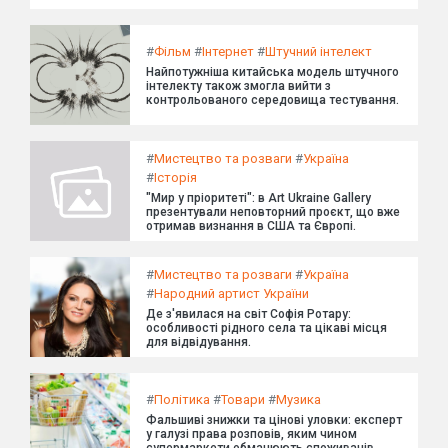
#
Фільм
#
Інтернет
#
Штучний інтелект
Найпотужніша китайська модель штучного
інтелекту також змогла вийти з
контрольованого середовища тестування.
#
Мистецтво та розваги
#
Україна
#
Історія
"Мир у пріоритеті": в Art Ukraine Gallery
презентували неповторний проєкт, що вже
отримав визнання в США та Європі.
#
Мистецтво та розваги
#
Україна
#
Народний артист України
Де з'явилася на світ Софія Ротару:
особливості рідного села та цікаві місця
для відвідування.
#
Політика
#
Товари
#
Музика
Фальшиві знижки та цінові уловки: експерт
у галузі права розповів, яким чином