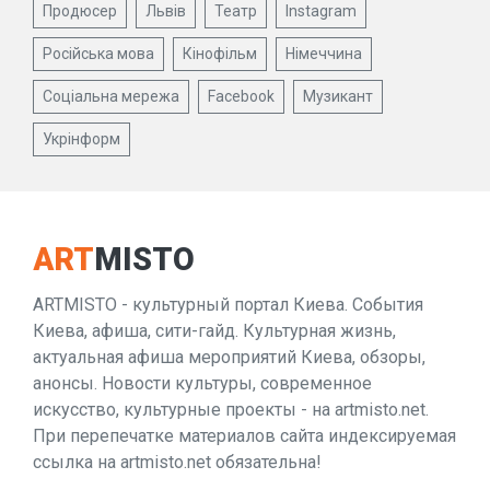
Продюсер
Львів
Театр
Instagram
Російська мова
Кінофільм
Німеччина
Соціальна мережа
Facebook
Музикант
Укрінформ
ART
MISTO
ARTMISTO - культурный портал Киева. События
Киева, афиша, сити-гайд. Культурная жизнь,
актуальная афиша мероприятий Киева, обзоры,
анонсы. Новости культуры, современное
искусство, культурные проекты - на artmisto.net.
При перепечатке материалов сайта индексируемая
ссылка на artmisto.net обязательна!