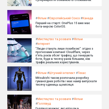
супермаркети обманюють споживачів.
#
Фільм
#
Європейський Союз
#
Канада
Перший на старті: OnePlus 15 вже має
бета-версію ColorOS.
#
Мистецтво та розваги
#
Фільм
#
Інтернет
"Люди стануть лише похибкою": згідно з
прогнозами компанії Cloudflare, через
п'ять років обсяг трафіку, що генерують
боти, буде в тисячу разів більшим, ніж
трафік реальних користувачів.
#
Фільм
#
Штучний інтелект
#
Техас
Mitsubishi також розпочала розробку
гуманоїдних роботів і має намір випускати
тисячу одиниць щомісяця.
#
Мистецтво та розваги
#
Фільм
#
Голлівуд
Голлівуд вражає: які епізоди в