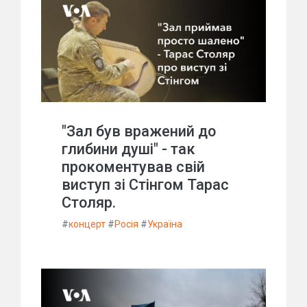
"Зал був вражений до
глибини душі" - так
прокоментував свій
виступ зі Стінгом Тарас
Столяр.
#
концерт
#
Росія
#
Україна