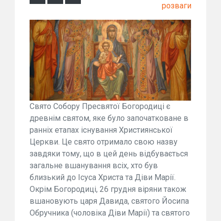
розваги
Свято Собору Пресвятої Богородиці є
древнім святом, яке було започатковане в
ранніх етапах існування Християнської
Церкви. Це свято отримало свою назву
завдяки тому, що в цей день відбувається
загальне вшанування всіх, хто був
близький до Ісуса Христа та Діви Марії.
Окрім Богородиці, 26 грудня віряни також
вшановують царя Давида, святого Йосипа
Обручника (чоловіка Діви Марії) та святого