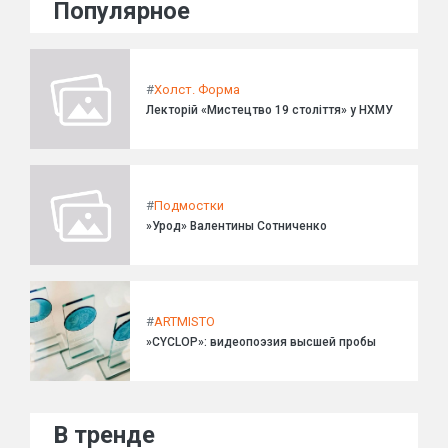
Популярное
#
Холст. Форма
Лекторій «Мистецтво 19 століття» у НХМУ
#
Подмостки
»Урод» Валентины Сотниченко
#
ARTMISTO
»CYCLOP»: видеопоэзия высшей пробы
В тренде