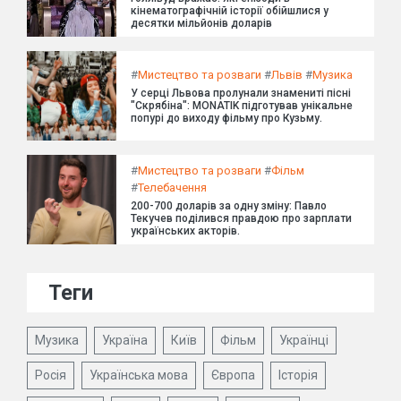
кінематографічній історії обійшлися у
десятки мільйонів доларів
#
Мистецтво та розваги
#
Львів
#
Музика
У серці Львова пролунали знамениті пісні
"Скрябіна": MONATIK підготував унікальне
попурі до виходу фільму про Кузьму.
#
Мистецтво та розваги
#
Фільм
#
Телебачення
200-700 доларів за одну зміну: Павло
Текучев поділився правдою про зарплати
українських акторів.
Теги
Музика
Україна
Київ
Фільм
Українці
Росія
Українська мова
Європа
Історія