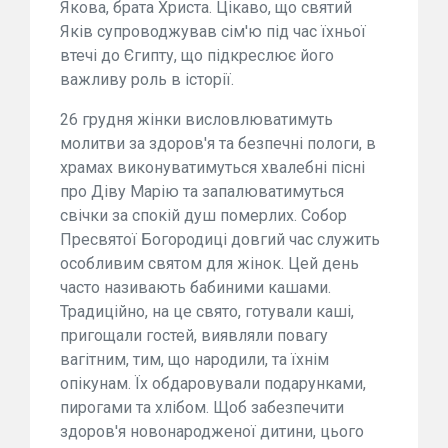
Якова, брата Христа. Цікаво, що святий
Яків супроводжував сім'ю під час їхньої
втечі до Єгипту, що підкреслює його
важливу роль в історії.
26 грудня жінки висловлюватимуть
молитви за здоров'я та безпечні пологи, в
храмах виконуватимуться хвалебні пісні
про Діву Марію та запалюватимуться
свічки за спокій душ померлих. Собор
Пресвятої Богородиці довгий час служить
особливим святом для жінок. Цей день
часто називають бабиними кашами.
Традиційно, на це свято, готували каші,
пригощали гостей, виявляли повагу
вагітним, тим, що народили, та їхнім
опікунам. Їх обдаровували подарунками,
пирогами та хлібом. Щоб забезпечити
здоров'я новонародженої дитини, цього