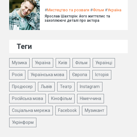
#
Мистецтво та розваги
#
Фільм
#
Україна
Ярослав Шахторін: його життєпис та
захоплюючі деталі про актора
Теги
Музика
Україна
Київ
Фільм
Українці
Росія
Українська мова
Європа
Історія
Продюсер
Львів
Театр
Instagram
Російська мова
Кінофільм
Німеччина
Соціальна мережа
Facebook
Музикант
Укрінформ