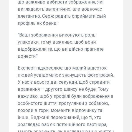
що важливо вибирати зображення, які
виглядають автентично, але водночас
елегантно. Серж радить сприймати свій
профіль як бренд:
"Ваші зображення виконують роль
упаковки, тому важливо, щоб вони
відображали те, що ви дійсно прагнете
донести."
Експерт підкреслює, що малий відсоток
людей усвідомлює значущість фотографій.
У нас є всього дві секунди, щоб справити
враження – другого шансу не буде. Тому
важливо, щоб у профілі були зображення з
особистого життя: прогулянки з собакою,
походи в гори, моменти відпочинку та
інше. Беджані переконаний, що ті, хто
розглядає вас як потенційного партнера,
мають зрозуміти, як виглядає ваше життя і