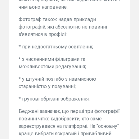
чим воно наповнене.
Фотограф також надав приклади
фотографій, які абсолютно не повинні
з'являтися в профілі:
* при недостатньому освітленні;
* з численними фільтрами та
можливостями редагування;
* у штучній позі або з навмисною
старанністю у позуванні;
* групові обрізані зображення.
Беджані зазначає, що перші три фотографії
повинні чітко відобразити, хто саме
зареєструвався на платформі. На "основну"
краще вибрати яскравий і привабливий