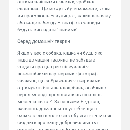
оптимальнішими є знімки, зроблені
спонтанно. Це можуть бути моменти, коли
ви прогулюєтеся вулицею, наливаєте каву
або ведете бесіду – такі фото завжди
будуть виглядати "живими".
Серед домашніх тварин
Якщо у вас є собака, кішка чи будь-яка
інша домашня тварина, не забудьте
згадати про це при спілкуванні з
потенційними партнерами. Фотограф
зазначає, що зображення з тваринами
отримують більше вподобань, особливо
серед молоді, представників поколінь
мілленіалів та Z. За словами Беджані,
наявність домашнього улюбленця є
ознакою активного способу життя, а також
свідчить про вашу доброзичливість і
емоційну відкритість. Крім того, це може