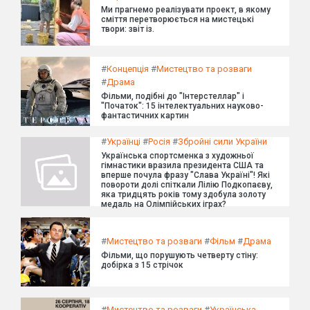
Ми прагнемо реалізувати проект, в якому
сміття перетворюється на мистецькі
твори: звіт із.
#
Концепція
#
Мистецтво та розваги
#
Драма
Фільми, подібні до "Інтерстеллар" і
"Початок": 15 інтелектуальних науково-
фантастичних картин
#
Українці
#
Росія
#
Збройні сили України
Українська спортсменка з художньої
гімнастики вразила президента США та
вперше почула фразу "Слава Україні"! Які
повороти долі спіткали Лілію Подкопаєву,
яка тридцять років тому здобула золоту
медаль на Олімпійських іграх?
#
Мистецтво та розваги
#
Фільм
#
Драма
Фільми, що порушують четверту стіну:
добірка з 15 стрічок
#
Мистецтво та розваги
#
Українська