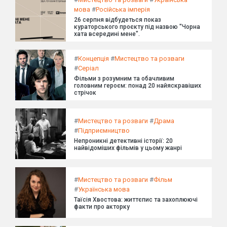
мова
#
Російська імперія
26 серпня відбудеться показ
кураторського проєкту під назвою "Чорна
хата всередині мене".
#
Концепція
#
Мистецтво та розваги
#
Серіал
Фільми з розумним та обачливим
головним героєм: понад 20 найяскравіших
стрічок
#
Мистецтво та розваги
#
Драма
#
Підприємництво
Непроникні детективні історії: 20
найвідоміших фільмів у цьому жанрі
#
Мистецтво та розваги
#
Фільм
#
Українська мова
Таїсія Хвостова: життєпис та захоплюючі
факти про акторку