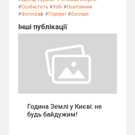
#
Особистість
#
Хобі
#
Освітлення
#
Фотограф
#
Портрет
#
Експерт
Інші публікації
Година Землі у Києві: не
будь байдужим!