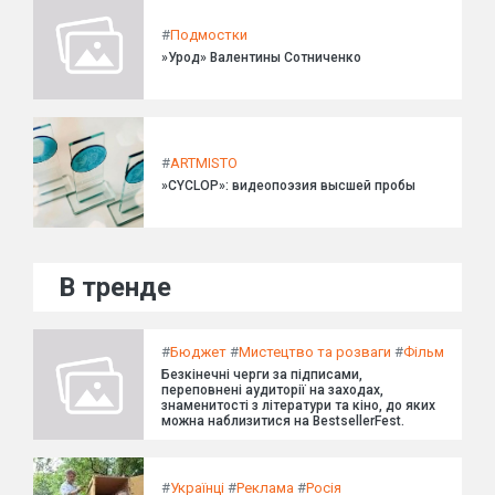
#
Подмостки
»Урод» Валентины Сотниченко
#
ARTMISTO
»CYCLOP»: видеопоэзия высшей пробы
В тренде
#
Бюджет
#
Мистецтво та розваги
#
Фільм
Безкінечні черги за підписами,
переповнені аудиторії на заходах,
знаменитості з літератури та кіно, до яких
можна наблизитися на BestsellerFest.
#
Українці
#
Реклама
#
Росія