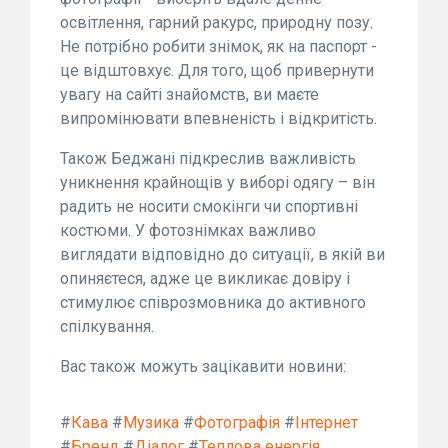
освітлення, гарний ракурс, природну позу.
Не потрібно робити знімок, як на паспорт -
це відштовхує. Для того, щоб привернути
увагу на сайті знайомств, ви маєте
випромінювати впевненість і відкритість.
Також Беджані підкреслив важливість
уникнення крайнощів у виборі одягу – він
радить не носити смокінги чи спортивні
костюми. У фотознімках важливо
виглядати відповідно до ситуації, в якій ви
опиняєтеся, адже це викликає довіру і
стимулює співрозмовника до активного
спілкування.
Вас також можуть зацікавити новини:
#
Кава
#
Музика
#
Фотографія
#
Інтернет
#
Бренд
#
Діалог
#
Теплова енергія