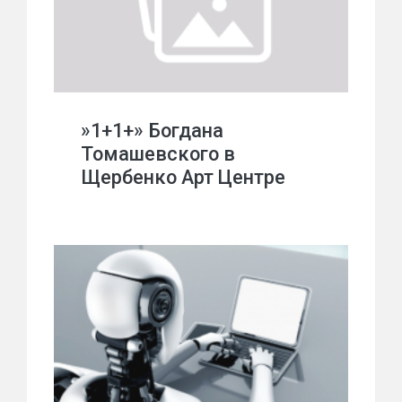
»1+1+» Богдана
Томашевского в
Щербенко Арт Центре