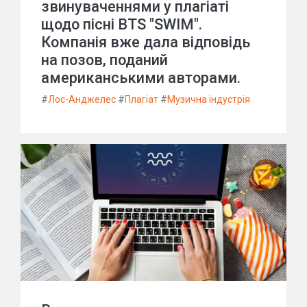
звинуваченнями у плагіаті
щодо пісні BTS "SWIM".
Компанія вже дала відповідь
на позов, поданий
американськими авторами.
#
Лос-Анджелес
#
Плагіат
#
Музична індустрія