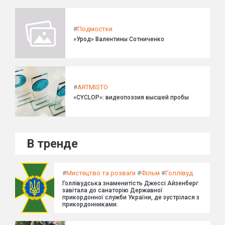
#
Подмостки
»Урод» Валентины Сотниченко
#
ARTMISTO
»CYCLOP»: видеопоэзия высшей пробы
В тренде
#
Мистецтво та розваги
#
Фільм
#
Голлівуд
Голлівудська знаменитість Джессі Айзенберг
завітала до санаторію Державної
прикордонної служби України, де зустрілася з
прикордонниками.