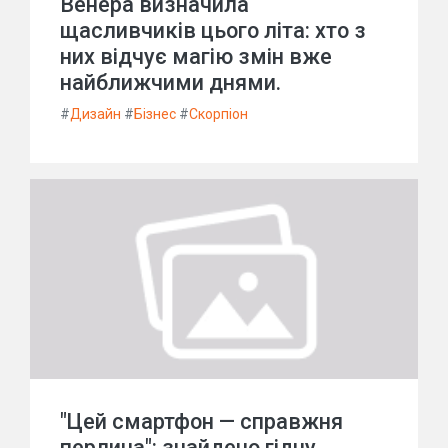
Венера визначила
щасливчиків цього літа: хто з
них відчує магію змін вже
найближчими днями.
#
Дизайн
#
Бізнес
#
Скорпіон
"Цей смартфон — справжня
перлина": знайдено гідну