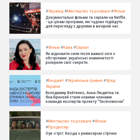
#
Українці
#
Мистецтво та розваги
#
Фільм
Документальні фільми та серіали на Netflix
- це цікаві програми, які чудово підійдуть
для перегляду з друзями в вечірній час.
#
Фільм
#
Кава
#
Серіал
Як відновити сили після важкої ночі з
обстрілами: українські знаменитості
розкрили свої секрети.
#
Бюджет
#
Українська гривня
#
Уряд
України
Володимир Войтенко, Анна Людигіна та
Яна Брензей стали новими членами
команди експертів проекту "Тисячовесни".
#
Мистецтво та розваги
#
Фільм
#
Продюсер
Оук-стріт: бесіда з режисером стрічки