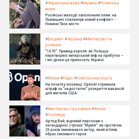
#
Українська мова
#
Музика
#
Російська
мова
Російські мелодії заполонили пляж: на
Львівщині спалахнув новий конфлікт -
Новини Твоє місто
#
Бюджет
#
Українці
#
Мистецтво та
розваги
"1670": Привид короля: як Польща
перетворює імперський міф на прибуток –
і які уроки це приносить Україні.
#
Фільм
#
Радіо
#
Електронна пошта
На початку іноземці: OpenAI отримала
штраф за "недостатнє" розкриття вакансій
для жителів США.
#
Мистецтво та розваги
#
Фільм
#
Голлівуд
Артед Бей, відомий персонаж з
легендарної стрічки "Мумія": як протягом
25 років змінювався актор, який втілив
образ сміливого героя.