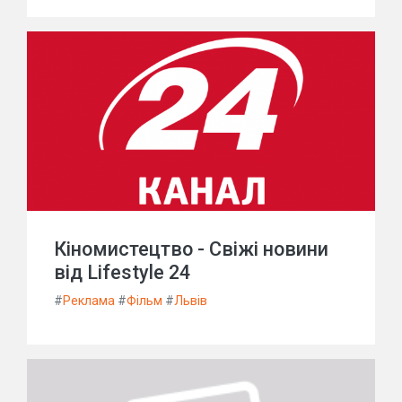
Кіномистецтво - Свіжі новини
від Lifestyle 24
#
Реклама
#
Фільм
#
Львів