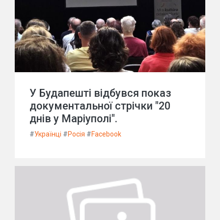
У Будапешті відбувся показ
документальної стрічки "20
днів у Маріуполі".
#
Українці
#
Росія
#
Facebook