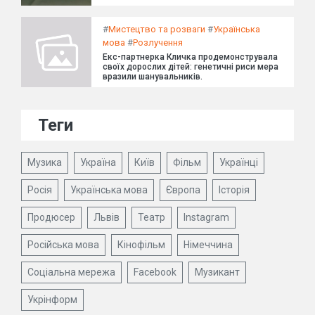
#
Мистецтво та розваги
#
Українська
мова
#
Розлучення
Екс-партнерка Кличка продемонструвала
своїх дорослих дітей: генетичні риси мера
вразили шанувальників.
Теги
Музика
Україна
Київ
Фільм
Українці
Росія
Українська мова
Європа
Історія
Продюсер
Львів
Театр
Instagram
Російська мова
Кінофільм
Німеччина
Соціальна мережа
Facebook
Музикант
Укрінформ