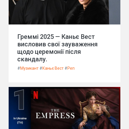
Греммі 2025 — Каньє Вест
висловив свої зауваження
щодо церемонії після
скандалу.
#
Музикант
#
Каньє Вест
#
Реп