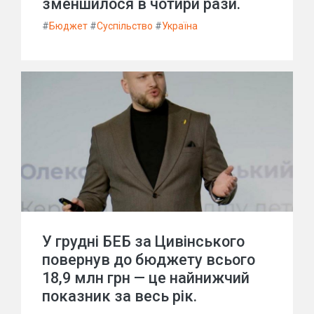
зменшилося в чотири рази.
#
Бюджет
#
Суспільство
#
Україна
У грудні БЕБ за Цивінського
повернув до бюджету всього
18,9 млн грн — це найнижчий
показник за весь рік.