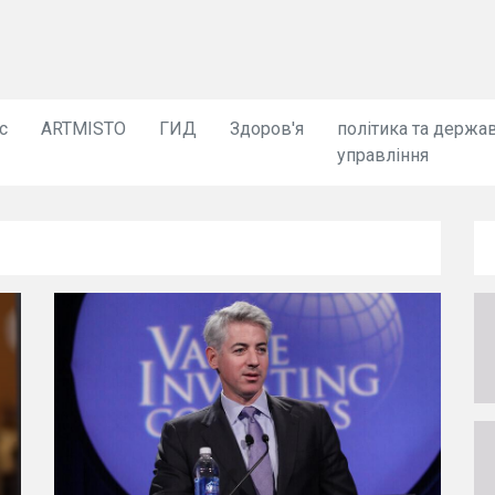
с
ARTMISTO
ГИД
Здоров'я
політика та держа
управління