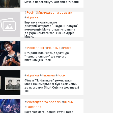
можна переглянути онлайн в Україні
#
Росія
#
Мистецтво та розваги
#
Україна
Вирізана українським
дистриб'ютором з "Людини-павука"
композиція Монеточки потрапила
до українського топ-100 на Apple
Music.
#
Моніторинг
#
Реклама
#
Росія
В Україні планують додати до
"чорного списку" ще одного
виконавця з Росії.
#
Українці
#
Реклама
#
Росія
Фільм "По батькові" режисерки
Марії Пономарьової був включений
до програми Short Cuts на фестивалі
TIFF.
#
Мистецтво та розваги
#
Фільм
#
Facebook
Вокаліст легендарної групи Deep