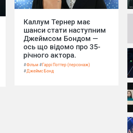
Каллум Тернер має
шанси стати наступним
Джеймсом Бондом —
ось що відомо про 35-
річного актора.
#
Фільм
#
Гаррі Поттер (персонаж)
#
Джеймс Бонд