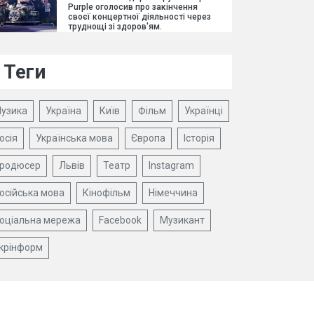
Purple оголосив про закінчення
своєї концертної діяльності через
труднощі зі здоров'ям.
Теги
узика
Україна
Київ
Фільм
Українці
осія
Українська мова
Європа
Історія
родюсер
Львів
Театр
Instagram
осійська мова
Кінофільм
Німеччина
оціальна мережа
Facebook
Музикант
крінформ