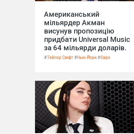
Американський
мільярдер Акман
висунув пропозицію
придбати Universal Music
за 64 мільярди доларів.
#
Тейлор Свіфт
#
Нью-Йорк
#
Євро