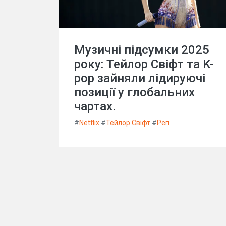
Музичні підсумки 2025
року: Тейлор Свіфт та K-
pop зайняли лідируючі
позиції у глобальних
чартах.
#
Netflix
#
Тейлор Свіфт
#
Реп