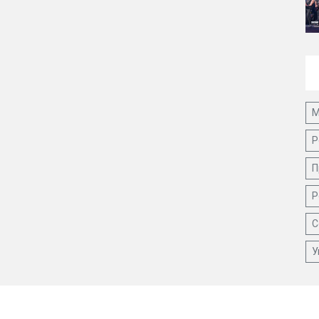
М
Р
П
Р
С
У