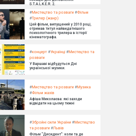
S.T.A.L.K.E.R. 2.
#
Мистецтво та розваги
#
Фільм
#
Трилер (жанр)
Цей фільм, випущений у 2010 році,
отримав титул найвидатнішого
психологічного трилера в історії
кінематографа.
#
концерт
#
Українці
#
Мистецтво та
розваги
У Варшаві відбудуться Дні
української музики.
#
Мистецтво та розваги
#
Музика
#
Фільм жахів
Афіша Миколаєва: які заходи
відвідати на цьому тижні
#
Збройні сили України
#
Мистецтво
та розваги
#
Львів
Фільм "Дисидент": коли та де