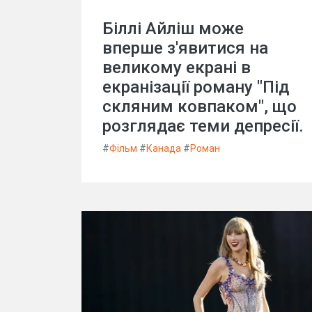
Біллі Айліш може
вперше з'явитися на
великому екрані в
екранізації роману "Під
скляним ковпаком", що
розглядає теми депресії.
#
Фільм
#
Канада
#
Роман