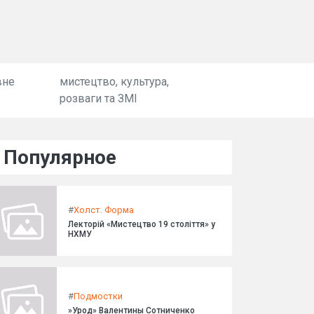
вне
мистецтво, культура,
розваги та ЗМІ
Популярное
#
Холст. Форма
Лекторій «Мистецтво 19 століття» у
НХМУ
#
Подмостки
»Урод» Валентины Сотниченко