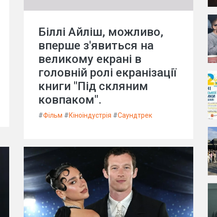
Біллі Айліш, можливо,
вперше з'явиться на
великому екрані в
головній ролі екранізації
книги "Під скляним
ковпаком".
#
Фільм
#
Кіноіндустрія
#
Саундтрек