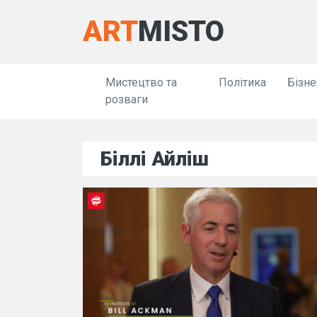
ART
MISTO
Мистецтво та
Політика
Бізне
розваги
Біллі Айліш