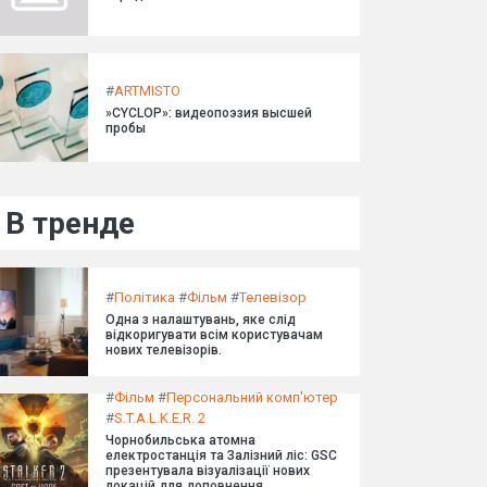
#
ARTMISTO
»CYCLOP»: видеопоэзия высшей
пробы
В тренде
#
Політика
#
Фільм
#
Телевізор
Одна з налаштувань, яке слід
відкоригувати всім користувачам
нових телевізорів.
#
Фільм
#
Персональний комп'ютер
#
S.T.A.L.K.E.R. 2
Чорнобильська атомна
електростанція та Залізний ліс: GSC
презентувала візуалізації нових
локацій для доповнення