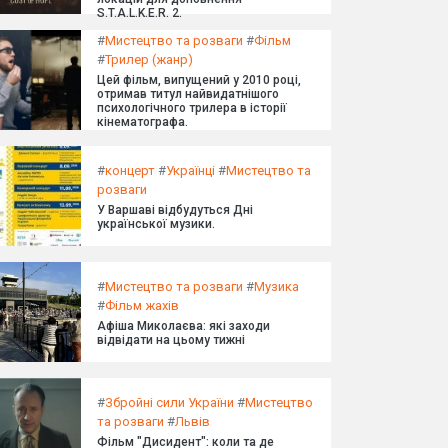
S.T.A.L.K.E.R. 2.
#
Мистецтво та розваги
#
Фільм
#
Трилер (жанр)
Цей фільм, випущений у 2010 році,
отримав титул найвидатнішого
психологічного трилера в історії
кінематографа.
#
концерт
#
Українці
#
Мистецтво та
розваги
У Варшаві відбудуться Дні
української музики.
#
Мистецтво та розваги
#
Музика
#
Фільм жахів
Афіша Миколаєва: які заходи
відвідати на цьому тижні
#
Збройні сили України
#
Мистецтво
та розваги
#
Львів
Фільм "Дисидент": коли та де