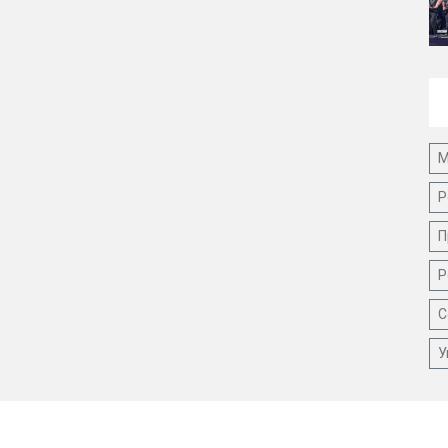
М
Р
П
Р
С
У