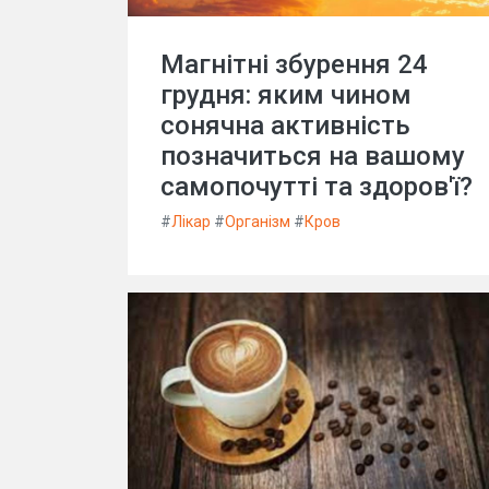
Магнітні збурення 24
грудня: яким чином
сонячна активність
позначиться на вашому
самопочутті та здоров'ї?
#
Лікар
#
Організм
#
Кров