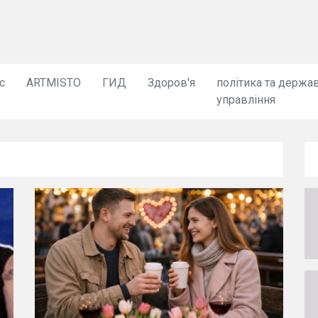
с
ARTMISTO
ГИД
Здоров'я
політика та держа
управління