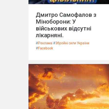
Дмитро Самофалов з
Міноборони: У
військових відсутні
лікарняні.
#
Реклама
#
Збройні сили України
#
Facebook