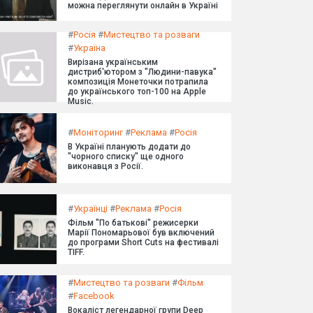
можна переглянути онлайн в Україні
#
Росія
#
Мистецтво та розваги
#
Україна
Вирізана українським
дистриб'ютором з "Людини-павука"
композиція Монеточки потрапила
до українського топ-100 на Apple
Music.
#
Моніторинг
#
Реклама
#
Росія
В Україні планують додати до
"чорного списку" ще одного
виконавця з Росії.
#
Українці
#
Реклама
#
Росія
Фільм "По батькові" режисерки
Марії Пономарьової був включений
до програми Short Cuts на фестивалі
TIFF.
#
Мистецтво та розваги
#
Фільм
#
Facebook
Вокаліст легендарної групи Deep