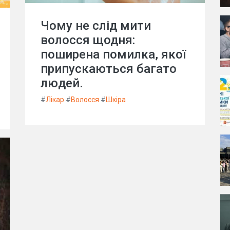
Чому не слід мити
волосся щодня:
поширена помилка, якої
припускаються багато
людей.
#
Лікар
#
Волосся
#
Шкіра