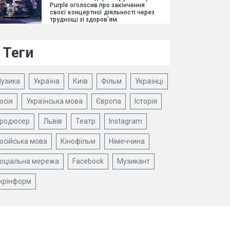
Purple оголосив про закінчення
своєї концертної діяльності через
труднощі зі здоров'ям.
Теги
узика
Україна
Київ
Фільм
Українці
осія
Українська мова
Європа
Історія
родюсер
Львів
Театр
Instagram
осійська мова
Кінофільм
Німеччина
оціальна мережа
Facebook
Музикант
крінформ