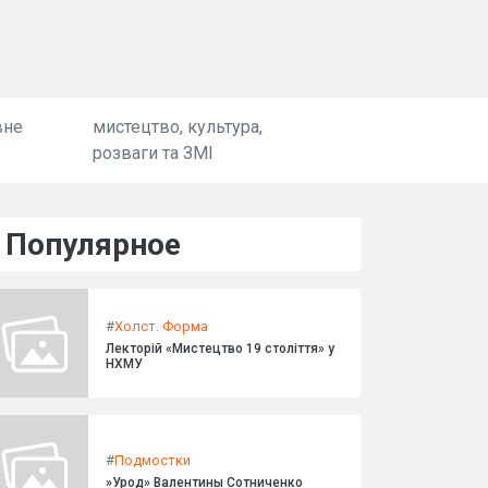
вне
мистецтво, культура,
розваги та ЗМІ
Популярное
#
Холст. Форма
Лекторій «Мистецтво 19 століття» у
НХМУ
#
Подмостки
»Урод» Валентины Сотниченко