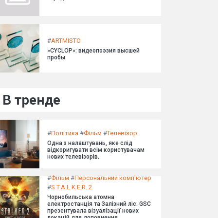
#
ARTMISTO
»CYCLOP»: видеопоэзия высшей
пробы
В тренде
#
Політика
#
Фільм
#
Телевізор
Одна з налаштувань, яке слід
відкоригувати всім користувачам
нових телевізорів.
#
Фільм
#
Персональний комп'ютер
#
S.T.A.L.K.E.R. 2
Чорнобильська атомна
електростанція та Залізний ліс: GSC
презентувала візуалізації нових
локацій для доповнення