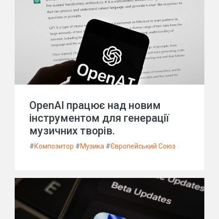
OpenAI працює над новим
інструментом для генерації
музичних творів.
#
Композитор
#
Музика
#
Європейський Союз