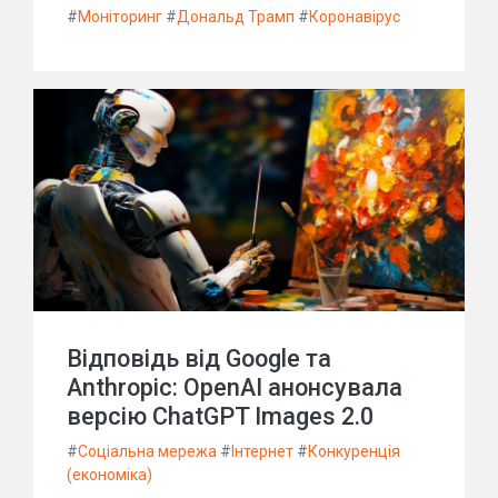
#
Моніторинг
#
Дональд Трамп
#
Коронавірус
Відповідь від Google та
Anthropic: OpenAI анонсувала
версію ChatGPT Images 2.0
#
Соціальна мережа
#
Інтернет
#
Конкуренція
(економіка)