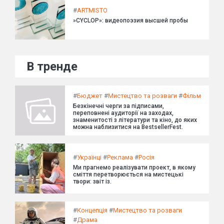
#
ARTMISTO
»CYCLOP»: видеопоэзия высшей пробы
В тренде
#
Бюджет
#
Мистецтво та розваги
#
Фільм
Безкінечні черги за підписами,
переповнені аудиторії на заходах,
знаменитості з літератури та кіно, до яких
можна наблизитися на BestsellerFest.
#
Українці
#
Реклама
#
Росія
Ми прагнемо реалізувати проект, в якому
сміття перетворюється на мистецькі
твори: звіт із.
#
Концепція
#
Мистецтво та розваги
#
Драма