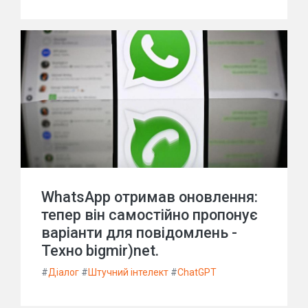
WhatsApp отримав оновлення:
тепер він самостійно пропонує
варіанти для повідомлень -
Техно bigmir)net.
#
Діалог
#
Штучний інтелект
#
ChatGPT