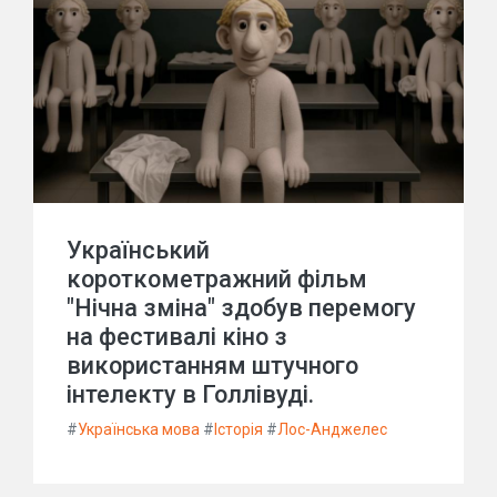
Український
короткометражний фільм
"Нічна зміна" здобув перемогу
на фестивалі кіно з
використанням штучного
інтелекту в Голлівуді.
#
Українська мова
#
Історія
#
Лос-Анджелес