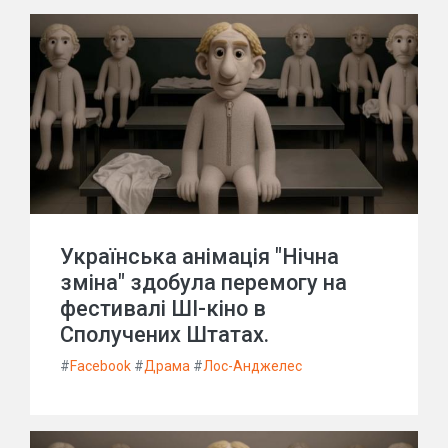
Українська анімація "Нічна
зміна" здобула перемогу на
фестивалі ШІ-кіно в
Сполучених Штатах.
#
Facebook
#
Драма
#
Лос-Анджелес