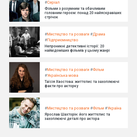
#
Серіал
Фільми з розумним та обачливим
головним героєм: понад 20 найяскравіших
стрічок
#
Мистецтво та розваги
#
Драма
#
Підприємництво
Непроникні детективні історії: 20
найвідоміших фільмів у цьому жанрі
#
Мистецтво та розваги
#
Фільм
#
Українська мова
Таїсія Хвостова: життєпис та захоплюючі
факти про акторку
#
Мистецтво та розваги
#
Фільм
#
Україна
Ярослав Шахторін: його життєпис та
захоплюючі деталі про актора