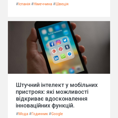
#
Іспанія
#
Німеччина
#
Швеція
Штучний інтелект у мобільних
пристроях: які можливості
відкриває вдосконалення
інноваційних функцій.
#
Мода
#
Годинник
#
Google