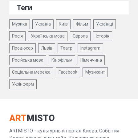
Теги
Музика
Україна
Київ
Фільм
Українці
Росія
Українська мова
Європа
Історія
Продюсер
Львів
Театр
Instagram
Російська мова
Кінофільм
Німеччина
Соціальна мережа
Facebook
Музикант
Укрінформ
ART
MISTO
ARTMISTO - культурный портал Киева. События