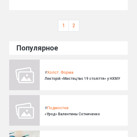
1
2
Популярное
#
Холст. Форма
Лекторій «Мистецтво 19 століття» у НХМУ
#
Подмостки
»Урод» Валентины Сотниченко