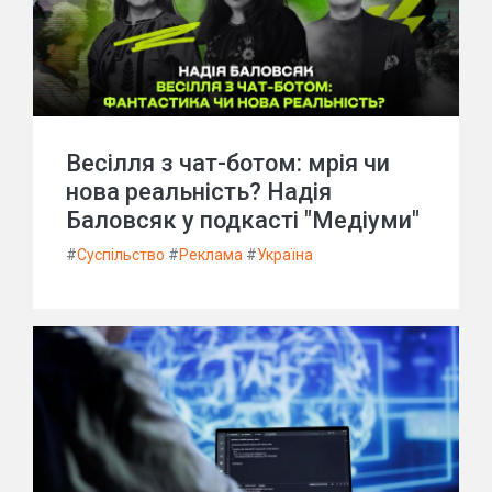
Весілля з чат-ботом: мрія чи
нова реальність? Надія
Баловсяк у подкасті "Медіуми"
#
Суспільство
#
Реклама
#
Україна