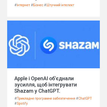
#
Інтернет
#
Бізнес
#
Штучний інтелект
Apple і OpenAI об'єднали
зусилля, щоб інтегрувати
Shazam у ChatGPT.
#
Прикладне програмне забезпечення
#
ChatGPT
#
Spotify