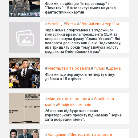
Фільми, подібні до "Інтерстеллар" і
"Початок": 15 інтелектуальних науково-
фантастичних картин
#
Українці
#
Росія
#
Збройні сили України
Українська спортсменка з художньої
гімнастики вразила президента США та
вперше почула фразу "Слава Україні"! Які
повороти долі спіткали Лілію Подкопаєву,
яка тридцять років тому здобула золоту
медаль на Олімпійських іграх?
#
Мистецтво та розваги
#
Фільм
#
Драма
Фільми, що порушують четверту стіну:
добірка з 15 стрічок
#
Мистецтво та розваги
#
Українська
мова
#
Російська імперія
26 серпня відбудеться показ
кураторського проєкту під назвою "Чорна
хата всередині мене".
#
Концепція
#
Мистецтво та розваги