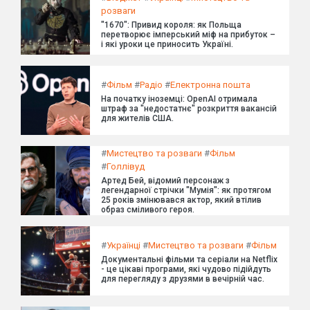
розваги
"1670": Привид короля: як Польща
перетворює імперський міф на прибуток –
і які уроки це приносить Україні.
#
Фільм
#
Радіо
#
Електронна пошта
На початку іноземці: OpenAI отримала
штраф за "недостатнє" розкриття вакансій
для жителів США.
#
Мистецтво та розваги
#
Фільм
#
Голлівуд
Артед Бей, відомий персонаж з
легендарної стрічки "Мумія": як протягом
25 років змінювався актор, який втілив
образ сміливого героя.
#
Українці
#
Мистецтво та розваги
#
Фільм
Документальні фільми та серіали на Netflix
- це цікаві програми, які чудово підійдуть
для перегляду з друзями в вечірній час.