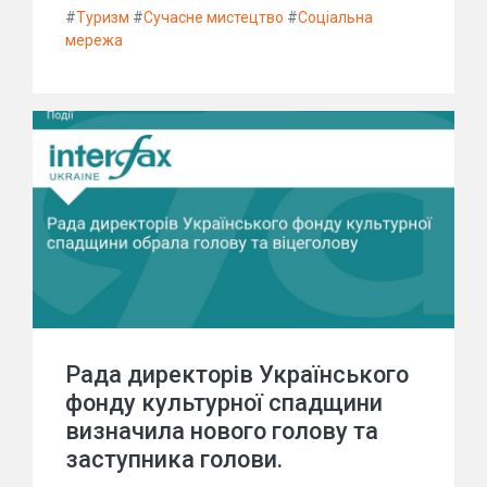
#
Туризм
#
Сучасне мистецтво
#
Соціальна
мережа
Рада директорів Українського
фонду культурної спадщини
визначила нового голову та
заступника голови.