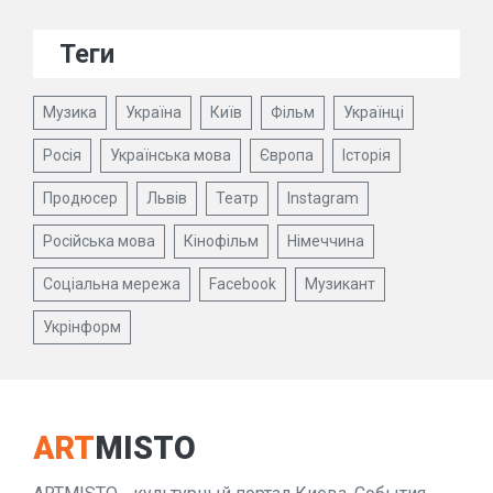
Теги
Музика
Україна
Київ
Фільм
Українці
Росія
Українська мова
Європа
Історія
Продюсер
Львів
Театр
Instagram
Російська мова
Кінофільм
Німеччина
Соціальна мережа
Facebook
Музикант
Укрінформ
ART
MISTO