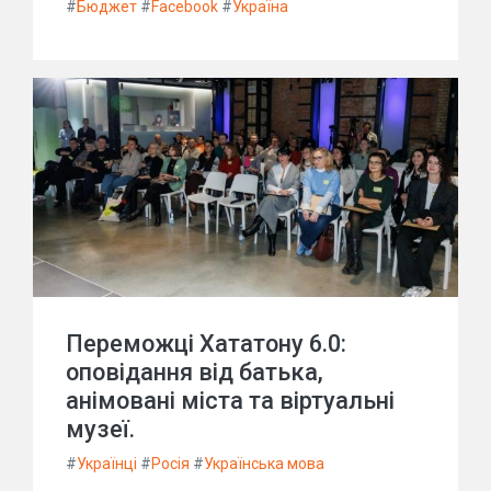
#
Бюджет
#
Facebook
#
Україна
Переможці Хататону 6.0:
оповідання від батька,
анімовані міста та віртуальні
музеї.
#
Українці
#
Росія
#
Українська мова