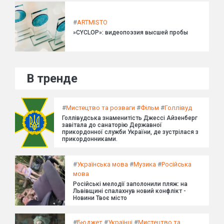
#
ARTMISTO
»CYCLOP»: видеопоэзия высшей пробы
В тренде
#
Мистецтво та розваги
#
Фільм
#
Голлівуд
Голлівудська знаменитість Джессі Айзенберг
завітала до санаторію Державної
прикордонної служби України, де зустрілася з
прикордонниками.
#
Українська мова
#
Музика
#
Російська
мова
Російські мелодії заполонили пляж: на
Львівщині спалахнув новий конфлікт -
Новини Твоє місто
#
Бюджет
#
Українці
#
Мистецтво та