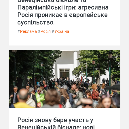
Паралімпійські ігри: агресивна
Росія проникає в європейське
суспільство.
#
Реклама
#
Росія
#
Україна
Росія знову бере участь у
Венеційській бієнале: нові