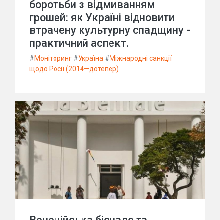
боротьби з відмиванням
грошей: як Україні відновити
втрачену культурну спадщину -
практичний аспект.
#
Моніторинг
#
Україна
#
Міжнародні санкції
щодо Росії (2014—дотепер)
Венеційська бієнале та