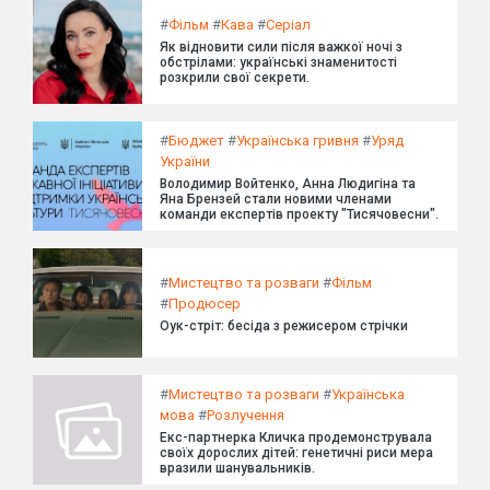
#
Фільм
#
Кава
#
Серіал
Як відновити сили після важкої ночі з
обстрілами: українські знаменитості
розкрили свої секрети.
#
Бюджет
#
Українська гривня
#
Уряд
України
Володимир Войтенко, Анна Людигіна та
Яна Брензей стали новими членами
команди експертів проекту "Тисячовесни".
#
Мистецтво та розваги
#
Фільм
#
Продюсер
Оук-стріт: бесіда з режисером стрічки
#
Мистецтво та розваги
#
Українська
мова
#
Розлучення
Екс-партнерка Кличка продемонструвала
своїх дорослих дітей: генетичні риси мера
вразили шанувальників.