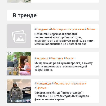
В тренде
#
Бюджет
#
Мистецтво та розваги
#
Фільм
Безкінечні черги за підписами,
переповнені аудиторії на заходах,
знаменитості з літератури та кіно, до яких
можна наблизитися на BestsellerFest.
#
Українці
#
Реклама
#
Росія
Ми прагнемо реалізувати проект, в якому
сміття перетворюється на мистецькі
твори: звіт із.
#
Концепція
#
Мистецтво та розваги
#
Драма
Фільми, подібні до "Інтерстеллар" і
"Початок": 15 інтелектуальних науково-
фантастичних картин