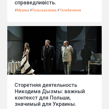
справедливість.
#
Музика
#
Польська мова
#
Телебачення
Сторетняя деятельность
Никодима Дызмы: важный
контекст для Польши,
значимый для Украины.