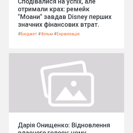
Сподівалися на успіх, але
отримали крах: ремейк
"Моани" завдав Disney перших
значних фінансових втрат.
#
Бюджет
#
Фільм
#
Екранізація
Дарія Онищенко: Відновлення
власного голосу: чому