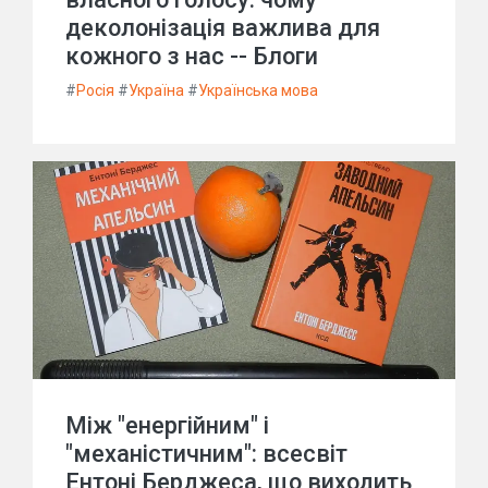
деколонізація важлива для
кожного з нас -- Блоги
#
Росія
#
Україна
#
Українська мова
Між "енергійним" і
"механістичним": всесвіт
Ентоні Берджеса, що виходить