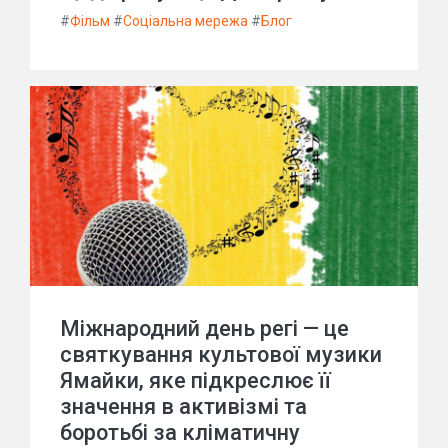
#
Фільм
#
Соціальна мережа
#
Блог
Міжнародний день регі — це
святкування культової музики
Ямайки, яке підкреслює її
значення в активізмі та
боротьбі за кліматичну