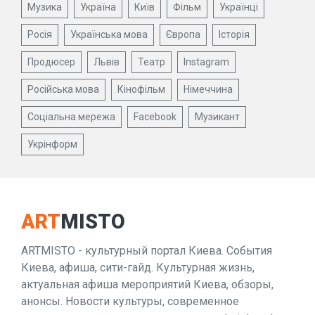
Музика
Україна
Київ
Фільм
Українці
Росія
Українська мова
Європа
Історія
Продюсер
Львів
Театр
Instagram
Російська мова
Кінофільм
Німеччина
Соціальна мережа
Facebook
Музикант
Укрінформ
ART
MISTO
ARTMISTO - культурный портал Киева. События
Киева, афиша, сити-гайд. Культурная жизнь,
актуальная афиша мероприятий Киева, обзоры,
анонсы. Новости культуры, современное