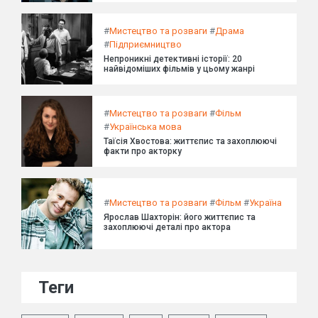
#
Мистецтво та розваги
#
Драма
#
Підприємництво
Непроникні детективні історії: 20
найвідоміших фільмів у цьому жанрі
#
Мистецтво та розваги
#
Фільм
#
Українська мова
Таїсія Хвостова: життєпис та захоплюючі
факти про акторку
#
Мистецтво та розваги
#
Фільм
#
Україна
Ярослав Шахторін: його життєпис та
захоплюючі деталі про актора
Теги