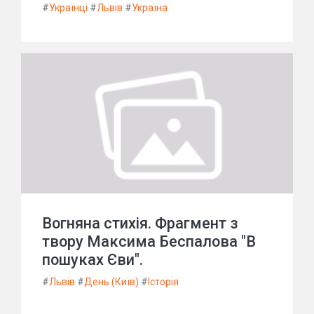
#
Українці
#
Львів
#
Україна
Вогняна стихія. Фрагмент з
твору Максима Беспалова "В
пошуках Єви".
#
Львів
#
День (Київ)
#
Історія