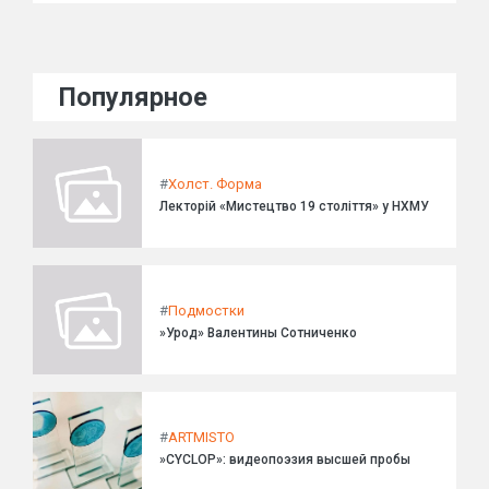
Популярное
#
Холст. Форма
Лекторій «Мистецтво 19 століття» у НХМУ
#
Подмостки
»Урод» Валентины Сотниченко
#
ARTMISTO
»CYCLOP»: видеопоэзия высшей пробы