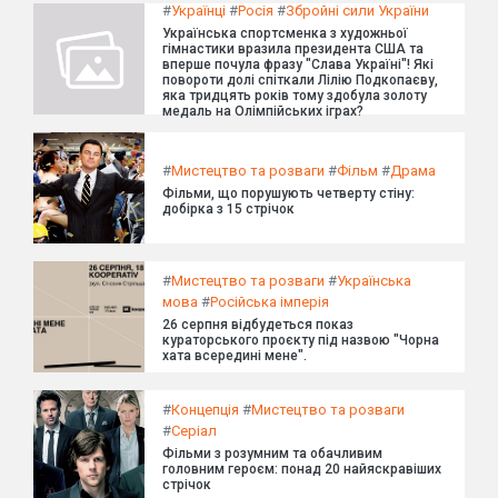
#
Українці
#
Росія
#
Збройні сили України
Українська спортсменка з художньої
гімнастики вразила президента США та
вперше почула фразу "Слава Україні"! Які
повороти долі спіткали Лілію Подкопаєву,
яка тридцять років тому здобула золоту
медаль на Олімпійських іграх?
#
Мистецтво та розваги
#
Фільм
#
Драма
Фільми, що порушують четверту стіну:
добірка з 15 стрічок
#
Мистецтво та розваги
#
Українська
мова
#
Російська імперія
26 серпня відбудеться показ
кураторського проєкту під назвою "Чорна
хата всередині мене".
#
Концепція
#
Мистецтво та розваги
#
Серіал
Фільми з розумним та обачливим
головним героєм: понад 20 найяскравіших
стрічок