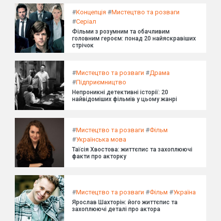
#
Концепція
#
Мистецтво та розваги
#
Серіал
Фільми з розумним та обачливим
головним героєм: понад 20 найяскравіших
стрічок
#
Мистецтво та розваги
#
Драма
#
Підприємництво
Непроникні детективні історії: 20
найвідоміших фільмів у цьому жанрі
#
Мистецтво та розваги
#
Фільм
#
Українська мова
Таїсія Хвостова: життєпис та захоплюючі
факти про акторку
#
Мистецтво та розваги
#
Фільм
#
Україна
Ярослав Шахторін: його життєпис та
захоплюючі деталі про актора