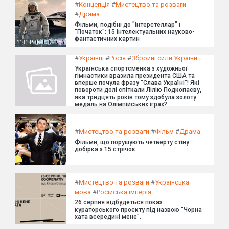
#
Концепція
#
Мистецтво та розваги
#
Драма
Фільми, подібні до "Інтерстеллар" і
"Початок": 15 інтелектуальних науково-
фантастичних картин
#
Українці
#
Росія
#
Збройні сили України
Українська спортсменка з художньої
гімнастики вразила президента США та
вперше почула фразу "Слава Україні"! Які
повороти долі спіткали Лілію Подкопаєву,
яка тридцять років тому здобула золоту
медаль на Олімпійських іграх?
#
Мистецтво та розваги
#
Фільм
#
Драма
Фільми, що порушують четверту стіну:
добірка з 15 стрічок
#
Мистецтво та розваги
#
Українська
мова
#
Російська імперія
26 серпня відбудеться показ
кураторського проєкту під назвою "Чорна
хата всередині мене".