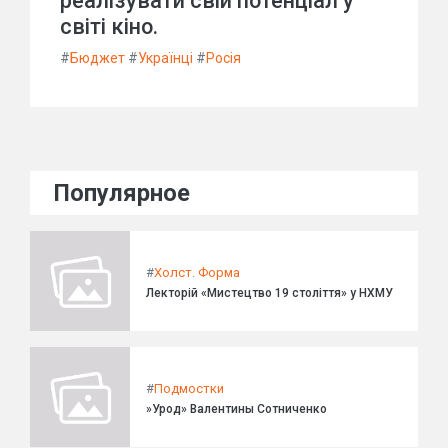
реалізувати свій потенціал у
світі кіно.
#
Бюджет
#
Українці
#
Росія
Популярное
#
Холст. Форма
Лекторій «Мистецтво 19 століття» у НХМУ
#
Подмостки
»Урод» Валентины Сотниченко