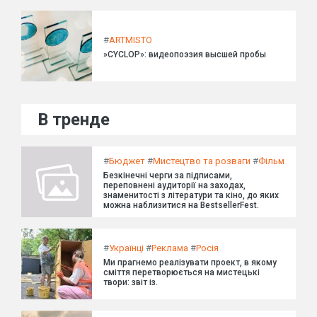
#
ARTMISTO
»CYCLOP»: видеопоэзия высшей пробы
В тренде
#
Бюджет
#
Мистецтво та розваги
#
Фільм
Безкінечні черги за підписами,
переповнені аудиторії на заходах,
знаменитості з літератури та кіно, до яких
можна наблизитися на BestsellerFest.
#
Українці
#
Реклама
#
Росія
Ми прагнемо реалізувати проект, в якому
сміття перетворюється на мистецькі
твори: звіт із.