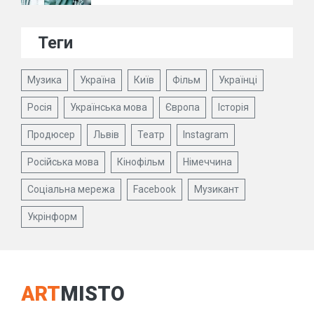
Теги
Музика
Україна
Київ
Фільм
Українці
Росія
Українська мова
Європа
Історія
Продюсер
Львів
Театр
Instagram
Російська мова
Кінофільм
Німеччина
Соціальна мережа
Facebook
Музикант
Укрінформ
ART
MISTO