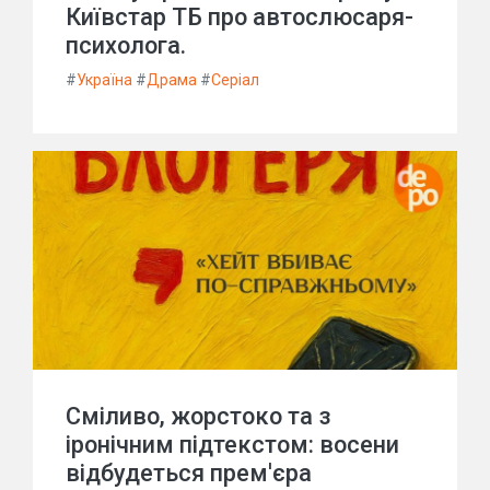
Київстар ТБ про автослюсаря-
психолога.
#
Україна
#
Драма
#
Серіал
Сміливо, жорстоко та з
іронічним підтекстом: восени
відбудеться прем'єра