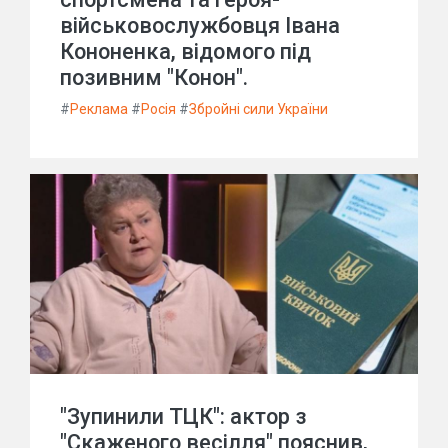
військовослужбовця Івана
Кононенка, відомого під
позивним "Конон".
#
Реклама
#
Росія
#
Збройні сили України
"Зупинили ТЦК": актор з
"Скаженого весілля" пояснив,