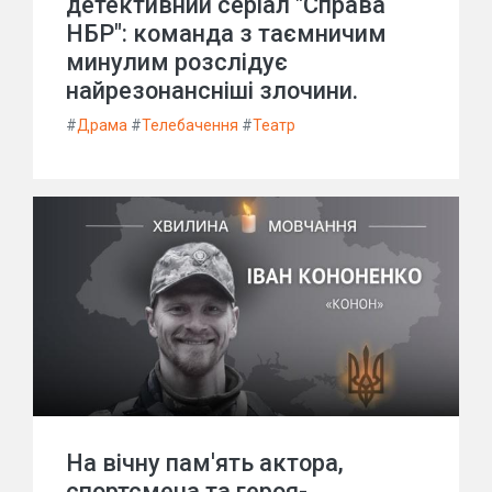
детективний серіал "Справа
НБР": команда з таємничим
минулим розслідує
найрезонансніші злочини.
#
Драма
#
Телебачення
#
Театр
На вічну пам'ять актора,
спортсмена та героя-