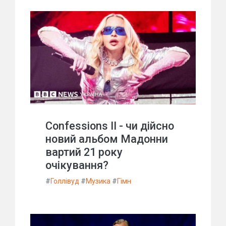
Confessions II - чи дійсно
новий альбом Мадонни
вартий 21 року
очікування?
#
Голлівуд
#
Музика
#
Гімн