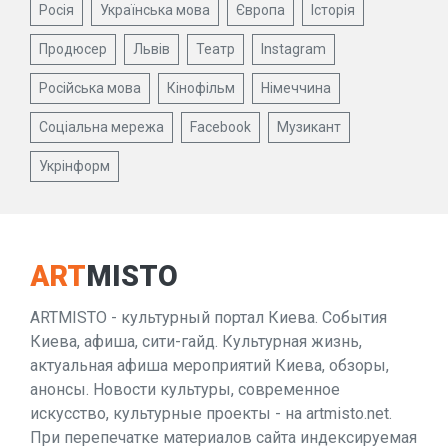
Росія
Українська мова
Європа
Історія
Продюсер
Львів
Театр
Instagram
Російська мова
Кінофільм
Німеччина
Соціальна мережа
Facebook
Музикант
Укрінформ
ART
MISTO
ARTMISTO - культурный портал Киева. События
Киева, афиша, сити-гайд. Культурная жизнь,
актуальная афиша мероприятий Киева, обзоры,
анонсы. Новости культуры, современное
искусство, культурные проекты - на artmisto.net.
При перепечатке материалов сайта индексируемая