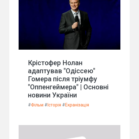
Крістофер Нолан
адаптував "Одіссею"
Гомера після тріумфу
"Оппенгеймера" | Основні
новини України
#
Фільм
#
Історія
#
Екранізація