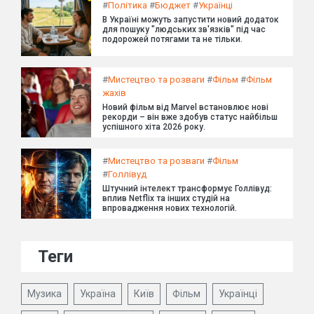
#
Політика
#
Бюджет
#
Українці
В Україні можуть запустити новий додаток
для пошуку "людських зв'язків" під час
подорожей потягами та не тільки.
#
Мистецтво та розваги
#
Фільм
#
Фільм
жахів
Новий фільм від Marvel встановлює нові
рекорди – він вже здобув статус найбільш
успішного хіта 2026 року.
#
Мистецтво та розваги
#
Фільм
#
Голлівуд
Штучний інтелект трансформує Голлівуд:
вплив Netflix та інших студій на
впровадження нових технологій.
Теги
Музика
Україна
Київ
Фільм
Українці