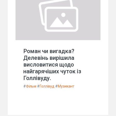
Роман чи вигадка?
Делевінь вирішила
висловитися щодо
найгарячіших чуток із
Голлівуду.
#
Фільм
#
Голлівуд
#
Музикант