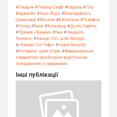
#
Лікарня
#
Тейлор Свіфт
#
Європа
#
Лос-
Анджелес
#
Нью-Йорк
#
Благодійність
(практика)
#
Весілля
#
Бібліотека
#
Телефон
#
Голод
#
Банк
#
Клівленд
#
Доллі Партон
#
Премія «Греммі»
#
Їжа
#
Нашвілл,
Теннессі
#
Канзас-Сіті, штат Міссурі
#
«Канзас-Сіті Чіфс»
#
Island Records
#
Кеттерінг, штат Огайо
#
Американське
товариство запобігання жорстокому
поводженню з тваринами
Інші публікації