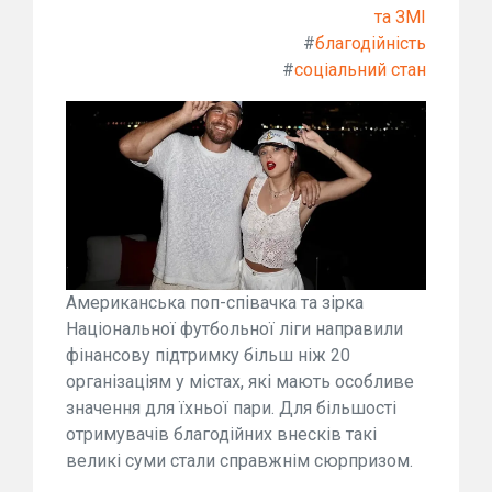
та ЗМІ
#
благодійність
#
соціальний стан
Американська поп-співачка та зірка
Національної футбольної ліги направили
фінансову підтримку більш ніж 20
організаціям у містах, які мають особливе
значення для їхньої пари. Для більшості
отримувачів благодійних внесків такі
великі суми стали справжнім сюрпризом.