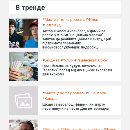
В тренде
#
Мистецтво та розваги
#
Фільм
#
Голлівуд
Актор Джессі Айзенберг, відомий за
роллю у фільмі "Соціальна мережа",
завітав до реабілітаційного центру, щоб
підтримати поранених
військовослужбовців: подробиці.
#
Бюджет
#
Фільм
#
Радянський Союз
Гроші більше не будуть витікати: 16
"золотих" порад від німецьких експертів
для економії.
#
Мистецтво та розваги
#
Нью-Йорк
#
Канада
Цікаві та веселощі фільми, які варто
переглянути на честь Дня ветеринарів.
#
Бюджет
#
Мистецтво та розваги
#
Фільм