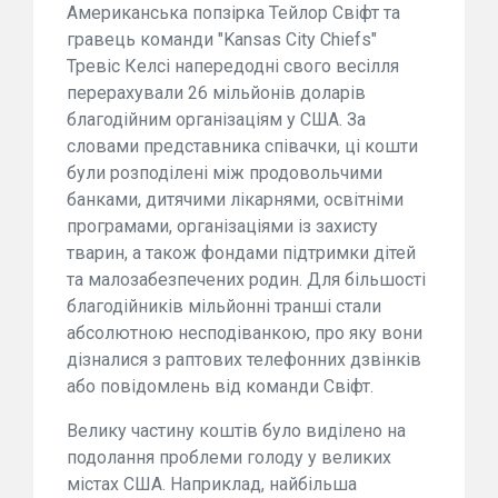
Американська попзірка Тейлор Свіфт та
гравець команди "Kansas City Chiefs"
Тревіс Келсі напередодні свого весілля
перерахували 26 мільйонів доларів
благодійним організаціям у США. За
словами представника співачки, ці кошти
були розподілені між продовольчими
банками, дитячими лікарнями, освітніми
програмами, організаціями із захисту
тварин, а також фондами підтримки дітей
та малозабезпечених родин. Для більшості
благодійників мільйонні транші стали
абсолютною несподіванкою, про яку вони
дізналися з раптових телефонних дзвінків
або повідомлень від команди Свіфт.
Велику частину коштів було виділено на
подолання проблеми голоду у великих
містах США. Наприклад, найбільша