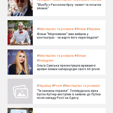
"Bluefly з Расселом Кроу: сюжет та початок
зйомок"
#
Мистецтво та розваги
#
Фільм
#
Україна
Фільм "Морозивник" вже вийшов у
кінотеатрах - чи варто його переглядати?
#
Мистецтво та розваги
#
Фільм
#
Instagram
Ольга Сумська презентувала вражаючі
архівні знімки напередодні свого 60-річчя.
#
Українці
#
Росія
#
Мистецтво та розваги
"Ти зазнаєш поразки". Голлівудська зірка
Ештон Кутчер виступив із заявою до Путіна
після нападу Росії на Одесу.