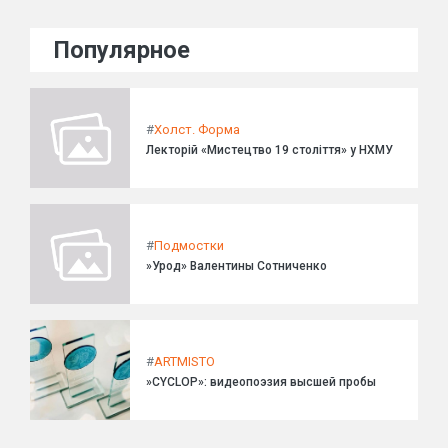
Популярное
#
Холст. Форма
Лекторій «Мистецтво 19 століття» у НХМУ
#
Подмостки
»Урод» Валентины Сотниченко
#
ARTMISTO
»CYCLOP»: видеопоэзия высшей пробы