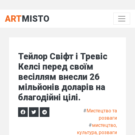
ART
MISTO
Тейлор Свіфт і Тревіс
Келсі перед своїм
весіллям внесли 26
мільйонів доларів на
благодійні цілі.
#
Мистецтво та
розваги
#
мистецтво,
культура, розваги