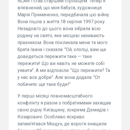
NLAW і став старшим стрільцем. Тепер я
впевнений, що моя бабуся, художниця
Марія Примаченко, передбачала цю війну.
Вона пішла з життя 18 серпня 1997 року.
Незадовго до цього вона зібрала всю
родину на свято, яке місцеві називають
празником. Вона покликала мене та мого
брата Івана і сказала: "Ой, хлопці, вам ще
доведеться пережити таке — таке
пережити! Що ви навіть не можете собі
уявити". А ми відповіли: "Що пережити? Та
у нас все добре". Але вона додала: "От
побачите: ще таке буде!"
У перші місяці повномасштабного
конфлікту я разом з побратимами захищав
свою рідну Київщину, зокрема Демидів і
Козаровичі. Особливо яскраво
запам'ятався Мощун, де вороги знищили