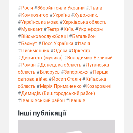
#
Росія
#
Збройні сили України
#
Львів
#
Композитор
#
Україна
#
Художник.
#
Українська мова
#
Харківська область
#
Музикант
#
Театр
#
Київ
#
Укрінформ
#
Військовослужбовці
#
Батальйон
#
Бахмут
#
Леся Українка
#
Італія
#
Письменник
#
Одеса
#
Оркестр
#
Диригент (музика)
#
Володимир Великий
#
Роман
#
Донецька область
#
Луганська
область
#
Білорусь
#
Запоріжжя
#
Перша
світова війна
#
Йосип Сталін
#
Київська
область
#
Марія Примаченко
#
Козаровичі
#
Демидів (Вишгородський район)
#
Іванківський район
#
Іванків
Інші публікації