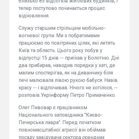
близько 85 відсотків житлових будинків, і
тепер поступово починається процес
відновлення.
Служу старшим стрільцем мобільно-
вогневої групи. Ми з побратимами
працюємо по повітряних цілях, які летять
Київ та область. Цього року побув у
відпустці 15 днів -- приїхав у Болотню. Дні
два прибирав, наводив порядки у хаті, де
малим спостерігав, як на диванчику біля
печі малювала лівою рукою бабуся. Навів
красу -- і відпочивав. Нічого не хотілося, --
розповів Укрінформу Петро Примаченко.
Олег Пивовар є працівником
Національного заповідника "Києво-
Печерська лавра". Перед початком
повномасштабної агресії він обіймав
посаду завідувача сектора орендних