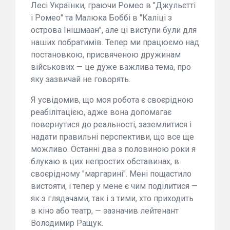
Лесі Українки, граючи Ромео в "Джульєтті
і Ромео" та Малюка Боббі в "Каліці з
острова Інішмаан", але ці виступи були для
наших побратимів. Тепер ми працюємо над
постановкою, присвяченою дружинам
військових — це дуже важлива тема, про
яку зазвичай не говорять.
Я усвідомив, що моя робота є своєрідною
реабілітацією, адже вона допомагає
повернутися до реальності, заземлитися і
надати правильні перспективи, що все ще
можливо. Останні два з половиною роки я
блукаю в цих непростих обставинах, в
своєрідному "маргарині". Мені пощастило
вистояти, і тепер у мене є чим поділитися —
як з глядачами, так і з тими, хто приходить
в кіно або театр, — зазначив лейтенант
Володимир Ращук.