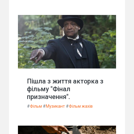
Пішла з життя акторка з
фільму "Фінал
призначення".
#
Фільм
#
Музикант
#
Фільм жахів