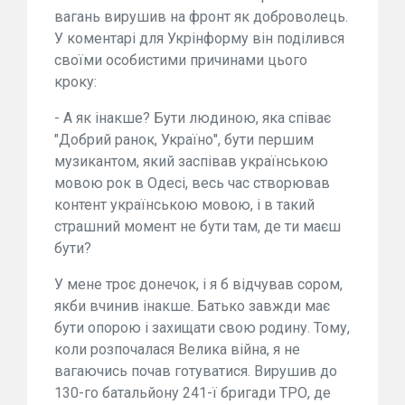
вагань вирушив на фронт як доброволець.
У коментарі для Укрінформу він поділився
своїми особистими причинами цього
кроку:
- А як інакше? Бути людиною, яка співає
"Добрий ранок, Україно", бути першим
музикантом, який заспівав українською
мовою рок в Одесі, весь час створював
контент українською мовою, і в такий
страшний момент не бути там, де ти маєш
бути?
У мене троє донечок, і я б відчував сором,
якби вчинив інакше. Батько завжди має
бути опорою і захищати свою родину. Тому,
коли розпочалася Велика війна, я не
вагаючись почав готуватися. Вирушив до
130-го батальйону 241-ї бригади ТРО, де