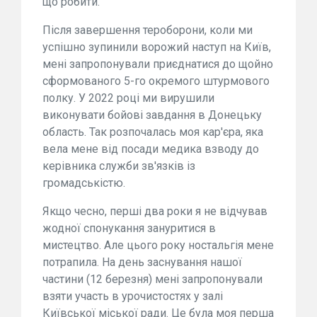
що робити.
Після завершення тероборони, коли ми
успішно зупинили ворожий наступ на Київ,
мені запропонували приєднатися до щойно
сформованого 5-го окремого штурмового
полку. У 2022 році ми вирушили
виконувати бойові завдання в Донецьку
область. Так розпочалась моя кар'єра, яка
вела мене від посади медика взводу до
керівника служби зв'язків із
громадськістю.
Якщо чесно, перші два роки я не відчував
жодної спонукання зануритися в
мистецтво. Але цього року ностальгія мене
потрапила. На день заснування нашої
частини (12 березня) мені запропонували
взяти участь в урочистостях у залі
Київської міської ради. Це була моя перша