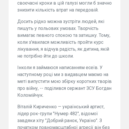
своєчасні кроки в цій галузі могли б значно
знизити кількість втрат на передовій.
Досить рідко можна зустріти людей, які
пишуть у польових умовах. Творчість
вимагає певного спокою та затишку. Тому,
коли з'явилася можливість пройти курс
лікування, я відчув радість, як дитина, якій
не потрібно йти до школи.
Інколи я займаюся написанням есеїв. У
наступному році ми з видавцем маємо на
меті випустити мою збірку коротких творів
про війну, -- поділився сержант ЗСУ Богдан
Коломійчук.
Віталій Кириченко — український артист,
лідер рок-групи "Нумер 482", відомої
завдяки хіту "Добрий ранок, Україно". З
початком повномасштабної агресії він без