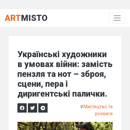
ART
MISTO
Українські художники
в умовах війни: замість
пензля та нот – зброя,
сцени, пера і
диригентські палички.
#
Мистецтво та
розваги