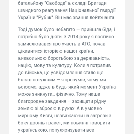
батальйону "Свобода" в складі Бригади
швидкого реагування Національної гвардії
України "Рубіж". Він має звання лейтенанта.
Тоді думок було небагато — прийшла біда, і
потрібно було діяти. З 2014 року я постійно
замислювався про участь в АТО, почав
цікавитися історією нашої країни,
визвольною боротьбою за державність,
націю, мову та культуру. Коли я потрапив
до війська, це усвідомлення стало ще
більш потужним — я зрозумів, чому ми
воюємо, адже в будь-який момент Україна
може зникнути... фізично. Тому наше
благородне завдання — захищати рідну
землю зі зброєю в руках. А в умовно
мирному Києві, незважаючи на загрози з
боку дронів і ракет, ми повинні говорити
українською, популяризувати все