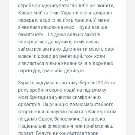
спроба продиригувати "Як тебе не любити,
Києве мій" та Гімн України після тривалої
перерви, всього на п’ять хвилин. У мене
з'явилися сльози на очах – руки все ще
пам'ятають... І я дуже сильно захотів
повернутися до музики, тому почав
займатися активно. Диригенти мають свої
власні підходи до репетицій, тож коли
з'являється вільна хвилинка, я відкриваю
партитуру, граю або диригую.
Зараз є задумка в лютому-березні 2025-го
року зробити серію подій на підтримку
моєї бригади за участю симфонічних
оркестрів. На річницю повномасштабного
вторгнення плануємо почати з Києва, потім
поїдемо Одесу, Запоріжжя. Львівська
Національна філармонія теж приймає наш
проєкт. Будуть виконуватися твори