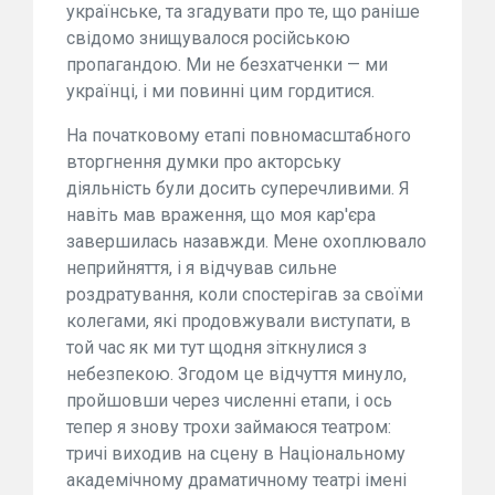
українське, та згадувати про те, що раніше
свідомо знищувалося російською
пропагандою. Ми не безхатченки — ми
українці, і ми повинні цим гордитися.
На початковому етапі повномасштабного
вторгнення думки про акторську
діяльність були досить суперечливими. Я
навіть мав враження, що моя кар'єра
завершилась назавжди. Мене охоплювало
неприйняття, і я відчував сильне
роздратування, коли спостерігав за своїми
колегами, які продовжували виступати, в
той час як ми тут щодня зіткнулися з
небезпекою. Згодом це відчуття минуло,
пройшовши через численні етапи, і ось
тепер я знову трохи займаюся театром:
тричі виходив на сцену в Національному
академічному драматичному театрі імені