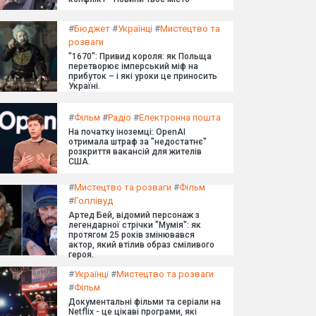
#
Бюджет
#
Українці
#
Мистецтво та
розваги
"1670": Привид короля: як Польща
перетворює імперський міф на
прибуток – і які уроки це приносить
Україні.
#
Фільм
#
Радіо
#
Електронна пошта
На початку іноземці: OpenAI
отримала штраф за "недостатнє"
розкриття вакансій для жителів
США.
#
Мистецтво та розваги
#
Фільм
#
Голлівуд
Артед Бей, відомий персонаж з
легендарної стрічки "Мумія": як
протягом 25 років змінювався
актор, який втілив образ сміливого
героя.
#
Українці
#
Мистецтво та розваги
#
Фільм
Документальні фільми та серіали на
Netflix - це цікаві програми, які