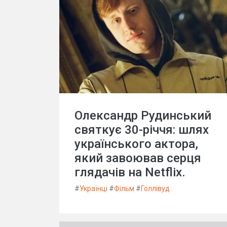
Олександр Рудинський
святкує 30-річчя: шлях
українського актора,
який завоював серця
глядачів на Netflix.
#
Українці
#
Фільм
#
Голлівуд