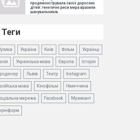
продемонструвала своїх дорослих
дітей: генетичні риси мера вразили
шанувальників.
Теги
узика
Україна
Київ
Фільм
Українці
осія
Українська мова
Європа
Історія
родюсер
Львів
Театр
Instagram
осійська мова
Кінофільм
Німеччина
оціальна мережа
Facebook
Музикант
крінформ