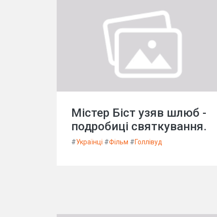
Містер Біст узяв шлюб -
подробиці святкування.
#
Українці
#
Фільм
#
Голлівуд