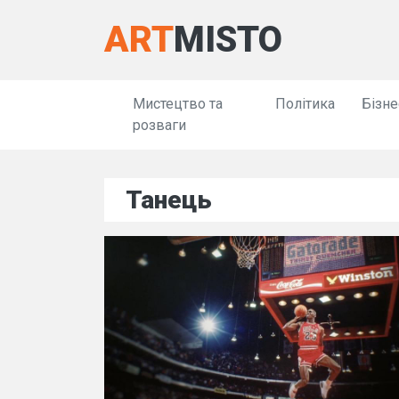
ART
MISTO
Мистецтво та
Політика
Бізне
розваги
Танець