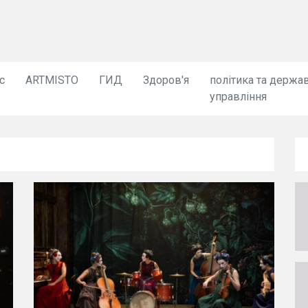
с
ARTMISTO
ГИД
Здоров'я
політика та держа
управління