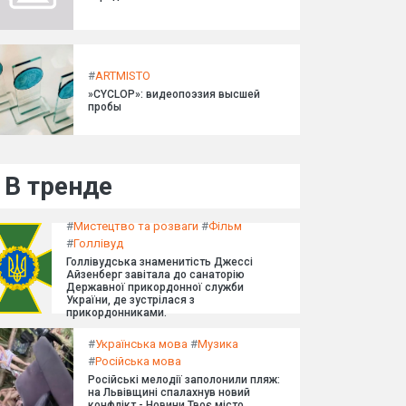
#
ARTMISTO
»CYCLOP»: видеопоэзия высшей
пробы
В тренде
#
Мистецтво та розваги
#
Фільм
#
Голлівуд
Голлівудська знаменитість Джессі
Айзенберг завітала до санаторію
Державної прикордонної служби
України, де зустрілася з
прикордонниками.
#
Українська мова
#
Музика
#
Російська мова
Російські мелодії заполонили пляж:
на Львівщині спалахнув новий
конфлікт - Новини Твоє місто