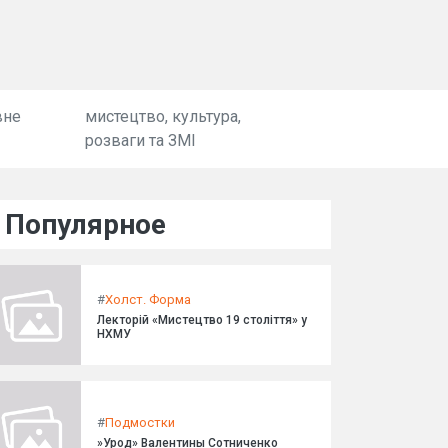
вне
мистецтво, культура,
розваги та ЗМІ
Популярное
#
Холст. Форма
Лекторій «Мистецтво 19 століття» у
НХМУ
#
Подмостки
»Урод» Валентины Сотниченко