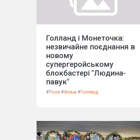
Голланд і Монеточка:
незвичайне поєднання в
новому
супергеройському
блокбастері "Людина-
павук"
#
Росія
#
Фільм
#
Голлівуд