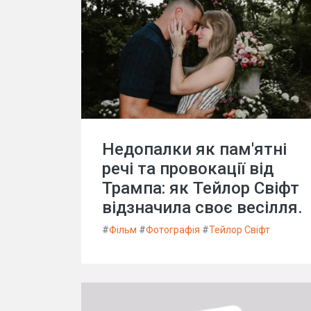
Недопалки як пам'ятні
речі та провокації від
Трампа: як Тейлор Свіфт
відзначила своє весілля.
#
Фільм
#
Фотографія
#
Тейлор Свіфт