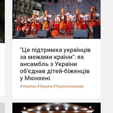
"Це підтримка українців
за межами країни": як
ансамбль з України
об'єднав дітей-біженців
у Мюнхені.
#
Українці
#
Україна
#
Українська мова