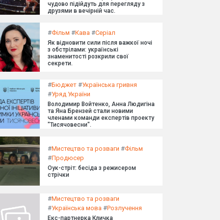
чудово підійдуть для перегляду з
друзями в вечірній час.
#
Фільм
#
Кава
#
Серіал
Як відновити сили після важкої ночі
з обстрілами: українські
знаменитості розкрили свої
секрети.
#
Бюджет
#
Українська гривня
#
Уряд України
Володимир Войтенко, Анна Людигіна
та Яна Брензей стали новими
членами команди експертів проекту
"Тисячовесни".
#
Мистецтво та розваги
#
Фільм
#
Продюсер
Оук-стріт: бесіда з режисером
стрічки
#
Мистецтво та розваги
#
Українська мова
#
Розлучення
Екс-партнерка Кличка