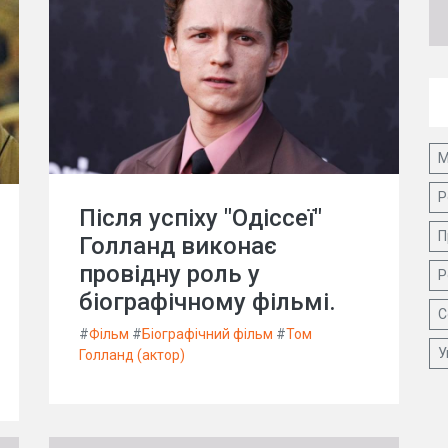
М
Р
Після успіху "Одіссеї"
П
Голланд виконає
провідну роль у
Р
біографічному фільмі.
С
#
Фільм
#
Біографічний фільм
#
Том
У
Голланд (актор)