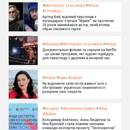
#
Мистецтво та розваги
#
Фільм
#
Голлівуд
Артед Бей, відомий персонаж з
легендарної стрічки "Мумія": як протягом
25 років змінювався актор, який втілив
образ сміливого героя.
#
Українці
#
Мистецтво та розваги
#
Фільм
Документальні фільми та серіали на Netflix
- це цікаві програми, які чудово підійдуть
для перегляду з друзями в вечірній час.
#
Фільм
#
Кава
#
Серіал
Як відновити сили після важкої ночі з
обстрілами: українські знаменитості
розкрили свої секрети.
#
Бюджет
#
Українська гривня
#
Уряд
України
Володимир Войтенко, Анна Людигіна та
Яна Брензей стали новими членами
команди експертів проекту "Тисячовесни".