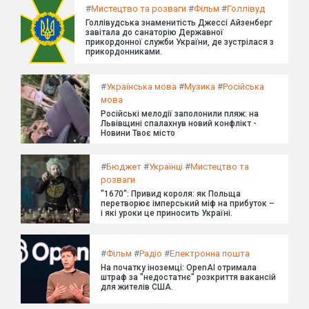
#
Мистецтво та розваги
#
Фільм
#
Голлівуд
Голлівудська знаменитість Джессі Айзенберг
завітала до санаторію Державної
прикордонної служби України, де зустрілася з
прикордонниками.
#
Українська мова
#
Музика
#
Російська
мова
Російські мелодії заполонили пляж: на
Львівщині спалахнув новий конфлікт -
Новини Твоє місто
#
Бюджет
#
Українці
#
Мистецтво та
розваги
"1670": Привид короля: як Польща
перетворює імперський міф на прибуток –
і які уроки це приносить Україні.
#
Фільм
#
Радіо
#
Електронна пошта
На початку іноземці: OpenAI отримала
штраф за "недостатнє" розкриття вакансій
для жителів США.