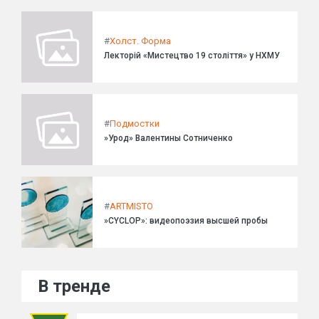
#
Холст. Форма
Лекторій «Мистецтво 19 століття» у НХМУ
#
Подмостки
»Урод» Валентины Сотниченко
#
ARTMISTO
»CYCLOP»: видеопоэзия высшей пробы
В тренде