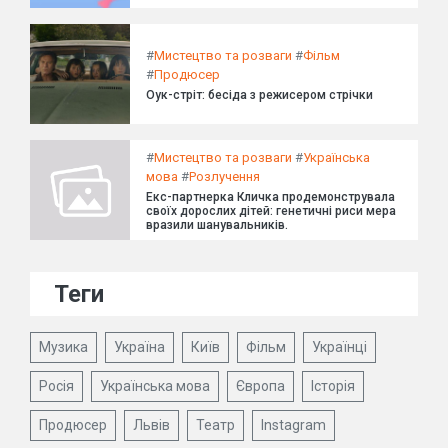
#
Мистецтво та розваги
#
Фільм
#
Продюсер
Оук-стріт: бесіда з режисером стрічки
#
Мистецтво та розваги
#
Українська
мова
#
Розлучення
Екс-партнерка Кличка продемонструвала
своїх дорослих дітей: генетичні риси мера
вразили шанувальників.
Теги
Музика
Україна
Київ
Фільм
Українці
Росія
Українська мова
Європа
Історія
Продюсер
Львів
Театр
Instagram