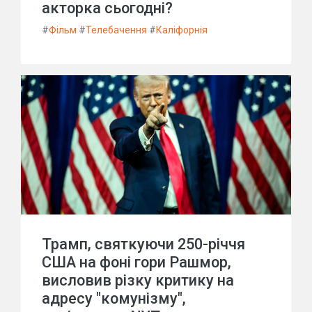
акторка сьогодні?
#
Фільм
#
Телебачення
#
Каліфорнія
Трамп, святкуючи 250-річчя
США на фоні гори Рашмор,
висловив різку критику на
адресу "комунізму",