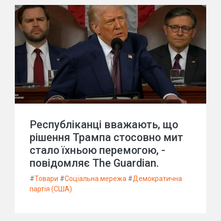
Республіканці вважають, що
рішення Трампа стосовно мит
стало їхньою перемогою, -
повідомляє The Guardian.
#
Товари
#
Соціальна мережа
#
Демократична
партія (США)