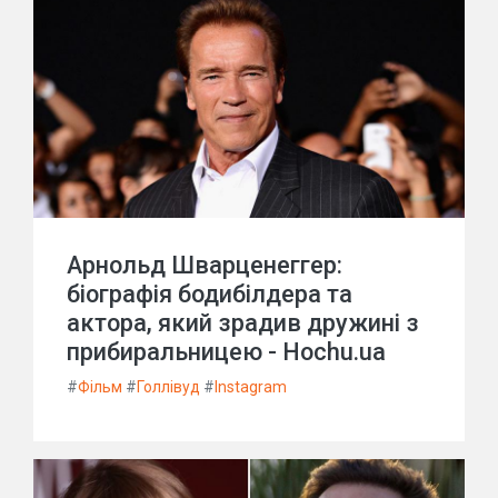
Арнольд Шварценеггер:
біографія бодибілдера та
актора, який зрадив дружині з
прибиральницею - Hochu.ua
#
Фільм
#
Голлівуд
#
Instagram