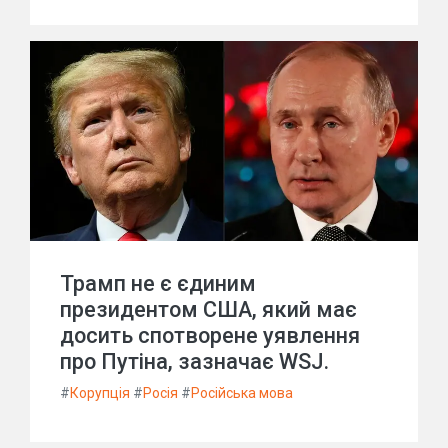
Трамп не є єдиним
президентом США, який має
досить спотворене уявлення
про Путіна, зазначає WSJ.
#
Корупція
#
Росія
#
Російська мова