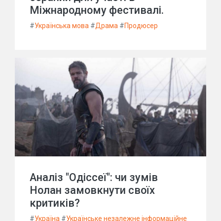
Міжнародному фестивалі.
#
Українська мова
#
Драма
#
Продюсер
Аналіз "Одіссеї": чи зумів
Нолан замовкнути своїх
критиків?
#
Україна
#
Українське незалежне інформаційне