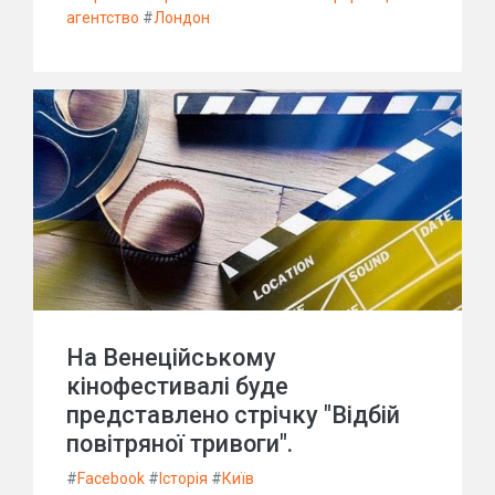
агентство
#
Лондон
На Венеційському
кінофестивалі буде
представлено стрічку "Відбій
повітряної тривоги".
#
Facebook
#
Історія
#
Київ