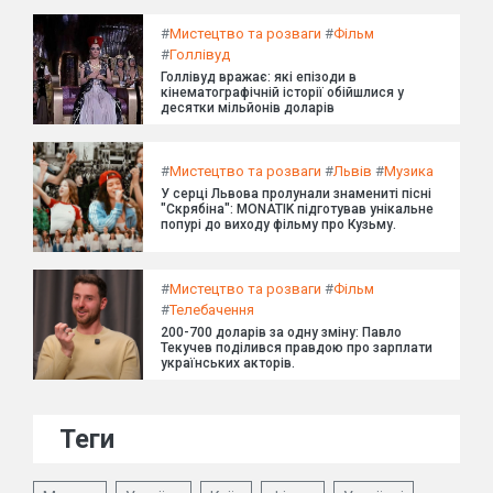
#
Мистецтво та розваги
#
Фільм
#
Голлівуд
Голлівуд вражає: які епізоди в
кінематографічній історії обійшлися у
десятки мільйонів доларів
#
Мистецтво та розваги
#
Львів
#
Музика
У серці Львова пролунали знамениті пісні
"Скрябіна": MONATIK підготував унікальне
попурі до виходу фільму про Кузьму.
#
Мистецтво та розваги
#
Фільм
#
Телебачення
200-700 доларів за одну зміну: Павло
Текучев поділився правдою про зарплати
українських акторів.
Теги