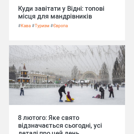
Куди завітати у Відні: топові
місця для мандрівників
#
Кава
#
Туризм
#
Європа
8 лютого: Яке свято
відзначається сьогодні, усі
деталі про цей день.