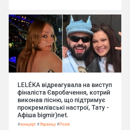
LELÉKA відреагувала на виступ
фіналіста Євробачення, котрий
виконав пісню, що підтримує
прокремлівські настрої, Тату -
Афіша bigmir)net.
#
концерт
#
Українці
#
Росія