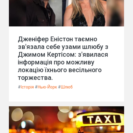
Дженіфер Еністон таємно
зв'язала себе узами шлюбу з
Джимом Кертісом: з'явилася
інформація про можливу
локацію їхнього весільного
торжества.
#
Історія
#
Нью-Йорк
#
Шлюб