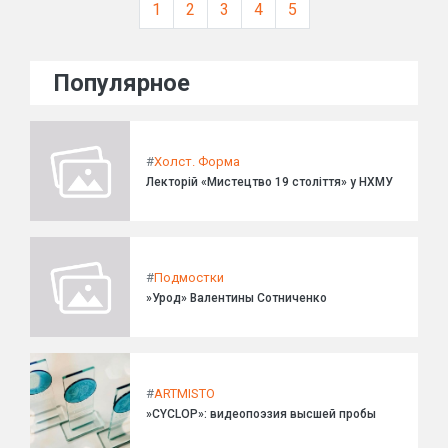
1
2
3
4
5
Популярное
#
Холст. Форма
Лекторій «Мистецтво 19 століття» у НХМУ
#
Подмостки
»Урод» Валентины Сотниченко
#
ARTMISTO
»CYCLOP»: видеопоэзия высшей пробы