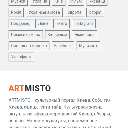
Музика
Україна
Київ
Фільм
Українці
Росія
Українська мова
Європа
Історія
Продюсер
Львів
Театр
Instagram
Російська мова
Кінофільм
Німеччина
Соціальна мережа
Facebook
Музикант
Укрінформ
ART
MISTO
ARTMISTO - культурный портал Киева. События
Киева, афиша, сити-гайд. Культурная жизнь,
актуальная афиша мероприятий Киева, обзоры,
анонсы. Новости культуры, современное
искусство, культурные проекты - на artmisto.net.