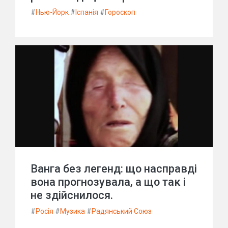
#
Нью-Йорк
#
Іспанія
#
Гороскоп
Ванга без легенд: що насправді
вона прогнозувала, а що так і
не здійснилося.
#
Росія
#
Музика
#
Радянський Союз