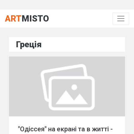
ART
MISTO
Греція
"Одіссея" на екрані та в житті -