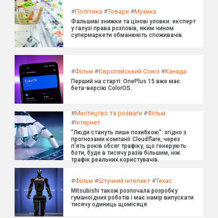
#
Політика
#
Товари
#
Музика
Фальшиві знижки та цінові уловки: експерт
у галузі права розповів, яким чином
супермаркети обманюють споживачів.
#
Фільм
#
Європейський Союз
#
Канада
Перший на старті: OnePlus 15 вже має
бета-версію ColorOS.
#
Мистецтво та розваги
#
Фільм
#
Інтернет
"Люди стануть лише похибкою": згідно з
прогнозами компанії Cloudflare, через
п'ять років обсяг трафіку, що генерують
боти, буде в тисячу разів більшим, ніж
трафік реальних користувачів.
#
Фільм
#
Штучний інтелект
#
Техас
Mitsubishi також розпочала розробку
гуманоїдних роботів і має намір випускати
тисячу одиниць щомісяця.