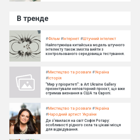
В тренде
#
Фільм
#
Інтернет
#
Штучний інтелект
Найпотужніша китайська модель штучного
інтелекту також змогла вийти з
контрольованого середовища тестування.
#
Мистецтво та розваги
#
Україна
#
Історія
"Мир у пріоритеті": в Art Ukraine Gallery
презентували неповторний проєкт, що вже
отримав визнання в США та Європі.
#
Мистецтво та розваги
#
Україна
#
Народний артист України
Де з'явилася на світ Софія Ротару:
особливості рідного села та цікаві місця
для відвідування.