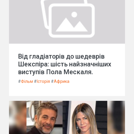
Від гладіаторів до шедеврів
Шекспіра: шість найзначніших
виступів Пола Мескаля.
#
Фільм
#
Історія
#
Африка