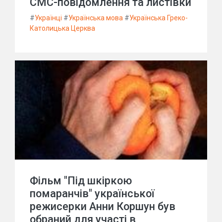
СМС-повідомлення та листівки
#
Українці
#
Українська мова
#
Українська Греко-
Католицька Церква
Фільм "Під шкіркою
помаранчів" української
режисерки Анни Коршун був
обраний для участі в