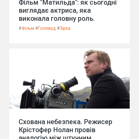
Фільм "Матильда": як сьогодні
виглядає актриса, яка
виконала головну роль.
#
Фільм
#
Голлівуд
#
Зірка
Схована небезпека. Режисер
Крістофер Нолан провів
аналогію між штучним