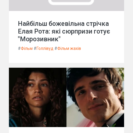
Найбільш божевільна стрічка
Елая Рота: які сюрпризи готує
"Морозивник"
#
Фільм
#
Голлівуд
#
Фільм жахів