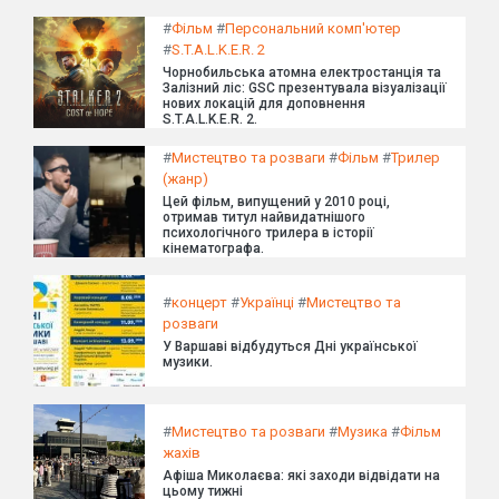
#
Фільм
#
Персональний комп'ютер
#
S.T.A.L.K.E.R. 2
Чорнобильська атомна електростанція та
Залізний ліс: GSC презентувала візуалізації
нових локацій для доповнення
S.T.A.L.K.E.R. 2.
#
Мистецтво та розваги
#
Фільм
#
Трилер
(жанр)
Цей фільм, випущений у 2010 році,
отримав титул найвидатнішого
психологічного трилера в історії
кінематографа.
#
концерт
#
Українці
#
Мистецтво та
розваги
У Варшаві відбудуться Дні української
музики.
#
Мистецтво та розваги
#
Музика
#
Фільм
жахів
Афіша Миколаєва: які заходи відвідати на
цьому тижні