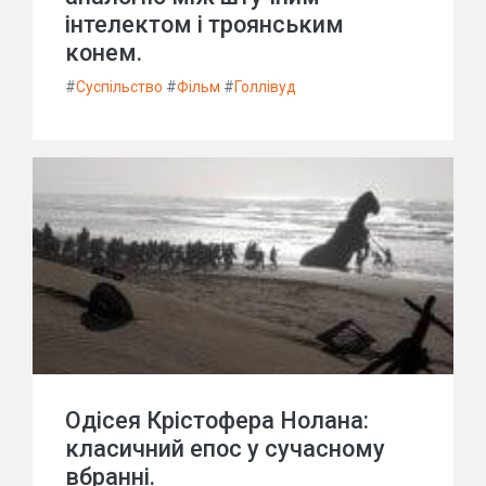
інтелектом і троянським
конем.
#
Суспільство
#
Фільм
#
Голлівуд
Одісея Крістофера Нолана:
класичний епос у сучасному
вбранні.