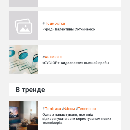
#
Подмостки
»Урод» Валентины Сотниченко
#
ARTMISTO
»CYCLOP»: видеопоэзия высшей пробы
В тренде
#
Політика
#
Фільм
#
Телевізор
Одна з налаштувань, яке слід
відкоригувати всім користувачам нових
телевізорів.