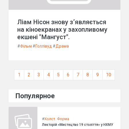
Ліам Нісон знову з’являється
на кіноекранах у захопливому
екшені "Мангуст".
#
Фільм
#
Голлівуд
#
Драма
1
2
3
4
5
6
7
8
9
10
Популярное
#
Холст. Форма
Лекторій «Мистецтво 19 століття» у НХМУ