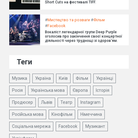
Short Cuts на фестивалі TIFF.
#
Мистецтво та розваги
#
Фільм
#
Facebook
Вокаліст легендарної групи Deep Purple
оголосив про закінчення своєї концертної
діяльності через труднощі зі здоров'ям.
Теги
Музика
Україна
Київ
Фільм
Українці
Росія
Українська мова
Європа
Історія
Продюсер
Львів
Театр
Instagram
Російська мова
Кінофільм
Німеччина
Соціальна мережа
Facebook
Музикант