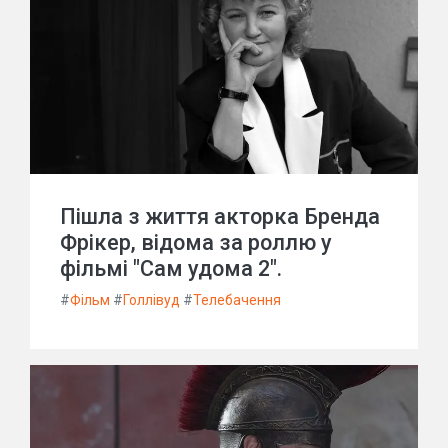
Пішла з життя акторка Бренда
Фрікер, відома за роллю у
фільмі "Сам удома 2".
#
Фільм
#
Голлівуд
#
Телебачення