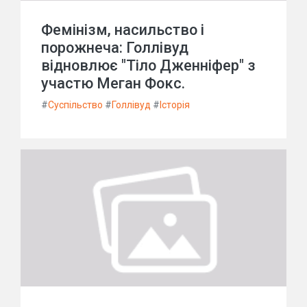
Фемінізм, насильство і
порожнеча: Голлівуд
відновлює "Тіло Дженніфер" з
участю Меган Фокс.
#
Суспільство
#
Голлівуд
#
Історія