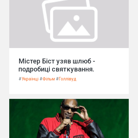
Містер Біст узяв шлюб -
подробиці святкування.
#
Українці
#
Фільм
#
Голлівуд