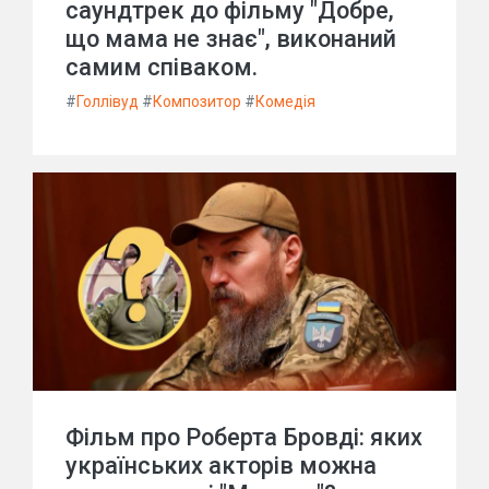
саундтрек до фільму "Добре,
що мама не знає", виконаний
самим співаком.
#
Голлівуд
#
Композитор
#
Комедія
Фільм про Роберта Бровді: яких
українських акторів можна