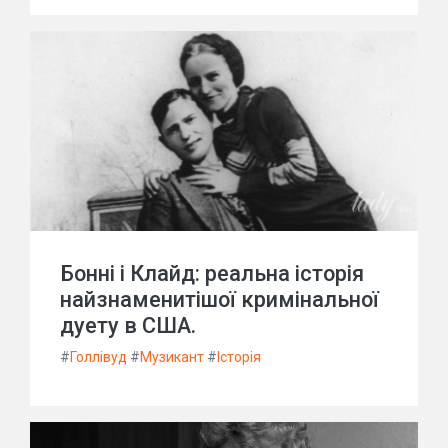
Бонні і Клайд: реальна історія
найзнаменитішої кримінальної
дуету в США.
#
Голлівуд
#
Музикант
#
Історія