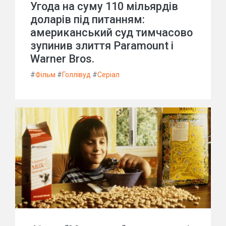
Угода на суму 110 мільярдів
доларів під питанням:
американський суд тимчасово
зупинив злиття Paramount і
Warner Bros.
#
Фільм
#
Голлівуд
#
Серіал