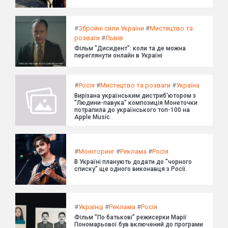
#
Збройні сили України
#
Мистецтво та
розваги
#
Львів
Фільм "Дисидент": коли та де можна
переглянути онлайн в Україні
#
Росія
#
Мистецтво та розваги
#
Україна
Вирізана українським дистриб'ютором з
"Людини-павука" композиція Монеточки
потрапила до українського топ-100 на
Apple Music.
#
Моніторинг
#
Реклама
#
Росія
В Україні планують додати до "чорного
списку" ще одного виконавця з Росії.
#
Українці
#
Реклама
#
Росія
Фільм "По батькові" режисерки Марії
Пономарьової був включений до програми