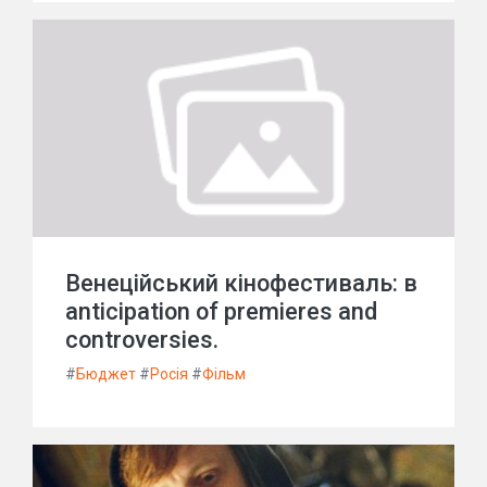
Венеційський кінофестиваль: в
anticipation of premieres and
controversies.
#
Бюджет
#
Росія
#
Фільм