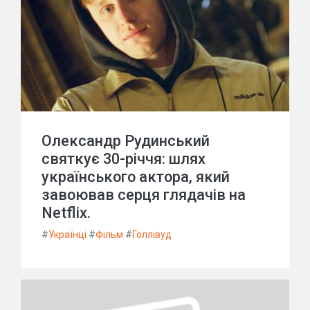
Олександр Рудинський
святкує 30-річчя: шлях
українського актора, який
завоював серця глядачів на
Netflix.
#
Українці
#
Фільм
#
Голлівуд