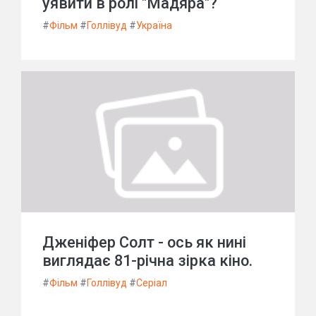
уявити в ролі "Мадяра"?
#
Фільм
#
Голлівуд
#
Україна
Дженіфер Солт - ось як нині
виглядає 81-річна зірка кіно.
#
Фільм
#
Голлівуд
#
Серіал