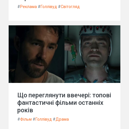
#
Реклама
#
Голлівуд
#
Світогляд
Що переглянути ввечері: топові
фантастичні фільми останніх
років
#
Фільм
#
Голлівуд
#
Драма