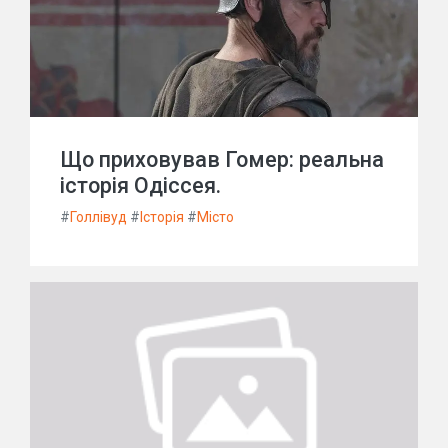
Що приховував Гомер: реальна
історія Одіссея.
#
Голлівуд
#
Історія
#
Місто