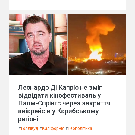
Леонардо Ді Капріо не зміг
відвідати кінофестиваль у
Палм-Спрінгс через закриття
авіарейсів у Карибському
регіоні.
#
Голлівуд
#
Каліфорнія
#
Геополітика