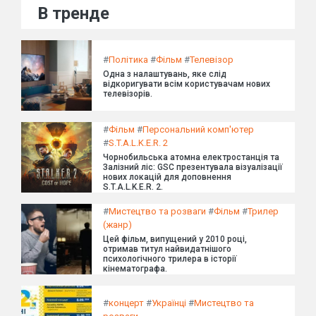
В тренде
#
Політика
#
Фільм
#
Телевізор
Одна з налаштувань, яке слід
відкоригувати всім користувачам нових
телевізорів.
#
Фільм
#
Персональний комп'ютер
#
S.T.A.L.K.E.R. 2
Чорнобильська атомна електростанція та
Залізний ліс: GSC презентувала візуалізації
нових локацій для доповнення
S.T.A.L.K.E.R. 2.
#
Мистецтво та розваги
#
Фільм
#
Трилер
(жанр)
Цей фільм, випущений у 2010 році,
отримав титул найвидатнішого
психологічного трилера в історії
кінематографа.
#
концерт
#
Українці
#
Мистецтво та