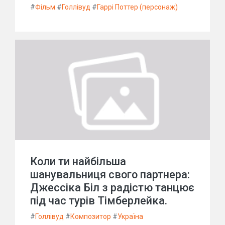
#
Фільм
#
Голлівуд
#
Гаррі Поттер (персонаж)
Коли ти найбільша
шанувальниця свого партнера:
Джессіка Біл з радістю танцює
під час турів Тімберлейка.
#
Голлівуд
#
Композитор
#
Україна