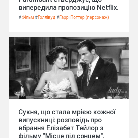
випередила пропозицію Netflix.
#
Фільм
#
Голлівуд
#
Гаррі Поттер (персонаж)
Сукня, що стала мрією кожної
випускниці: розповідь про
вбрання Елізабет Тейлор з
фільму "Місце під сонцем".