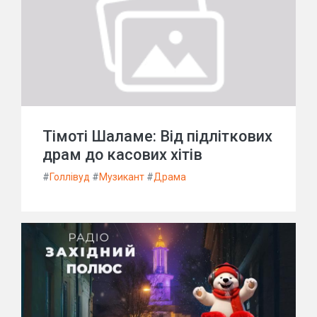
Тімоті Шаламе: Від підліткових
драм до касових хітів
#
Голлівуд
#
Музикант
#
Драма