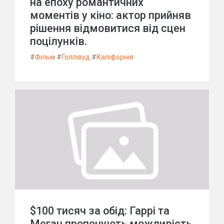
на епоху романтичних
моментів у кіно: актор прийняв
рішення відмовитися від сцен
поцілунків.
#
Фільм
#
Голлівуд
#
Каліфорнія
$100 тисяч за обід: Гаррі та
Меган пропонують можливість