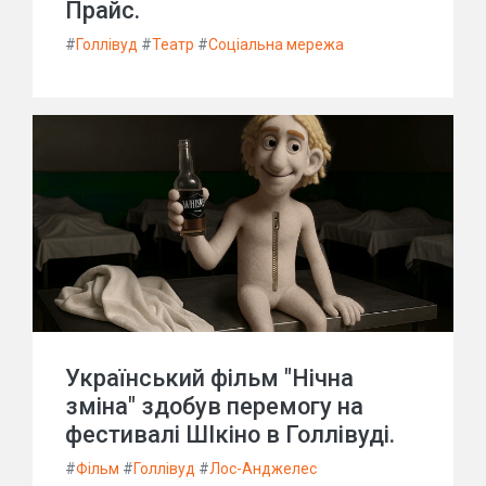
Прайс.
#
Голлівуд
#
Театр
#
Соціальна мережа
Український фільм "Нічна
зміна" здобув перемогу на
фестивалі ШІкіно в Голлівуді.
#
Фільм
#
Голлівуд
#
Лос-Анджелес