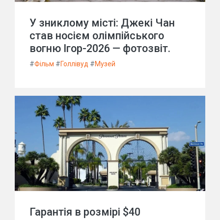
У зниклому місті: Джекі Чан
став носієм олімпійського
вогню Ігор-2026 — фотозвіт.
#
Фільм
#
Голлівуд
#
Музей
Гарантія в розмірі $40