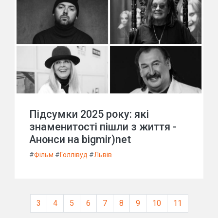
Підсумки 2025 року: які
знаменитості пішли з життя -
Анонси на bigmir)net
#
Фільм
#
Голлівуд
#
Львів
3
4
5
6
7
8
9
10
11