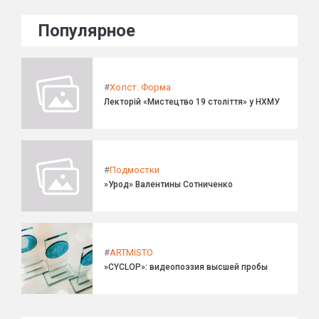
Популярное
#
Холст. Форма
Лекторій «Мистецтво 19 століття» у НХМУ
#
Подмостки
»Урод» Валентины Сотниченко
#
ARTMISTO
»CYCLOP»: видеопоэзия высшей пробы