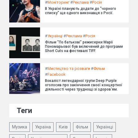
#
Моніторинг
#
Реклама
#
Росія
В Україні планують додати до "чорного
списку" ще одного виконавця з Росії.
#
Українці
#
Реклама
#
Росія
Фільм "По батькові" режисерки Марії
Пономарьової був включений до програми
Short Cuts на фестивалі TIFF.
#
Мистецтво та розваги
#
Фільм
#
Facebook
Вокаліст легендарної групи Deep Purple
оголосив про закінчення своєї концертної
діяльності через труднощі зі здоров'ям.
Теги
Музика
Україна
Київ
Фільм
Українці