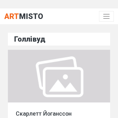
ART
MISTO
Голлівуд
Скарлетт Йоганссон