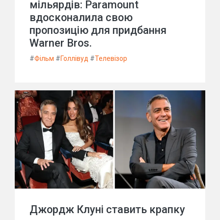
мільярдів: Paramount
вдосконалила свою
пропозицію для придбання
Warner Bros.
#
Фільм
#
Голлівуд
#
Телевізор
Джордж Клуні ставить крапку