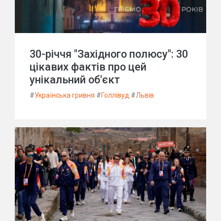
30-річчя "Західного полюсу": 30
цікавих фактів про цей
унікальний об'єкт
#
Українська гривня
#
Голлівуд
#
Львів