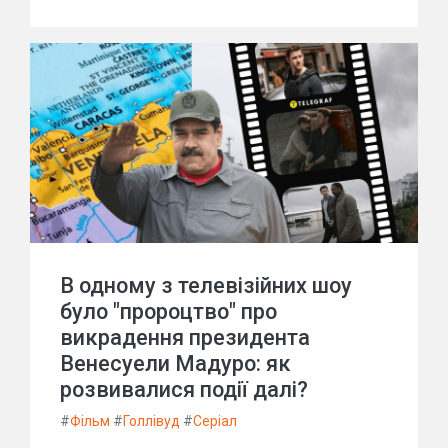
В одному з телевізійних шоу
було "пророцтво" про
викрадення президента
Венесуели Мадуро: як
розвивалися події далі?
#
Фільм
#
Голлівуд
#
Серіал