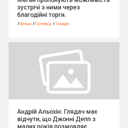
зустрічі з ними через
благодійні торги.
#
Фільм
#
Голлівуд
#
Товари
Андрій Альохін: Глядач має
відчути, що Джонні Депп з
малих років розмовляє