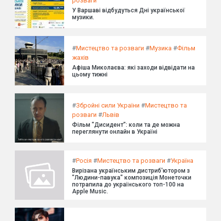
розваги
У Варшаві відбудуться Дні української
музики.
#
Мистецтво та розваги
#
Музика
#
Фільм
жахів
Афіша Миколаєва: які заходи відвідати на
цьому тижні
#
Збройні сили України
#
Мистецтво та
розваги
#
Львів
Фільм "Дисидент": коли та де можна
переглянути онлайн в Україні
#
Росія
#
Мистецтво та розваги
#
Україна
Вирізана українським дистриб'ютором з
"Людини-павука" композиція Монеточки
потрапила до українського топ-100 на
Apple Music.