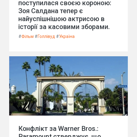
поступилася своєю короною:
Зоя Салдана тепер є
найуспішнішою актрисою в
історії за касовими зборами.
#
Фільм
#
Голлівуд
#
Україна
Конфлікт за Warner Bros.:
Paramount стверджує, що