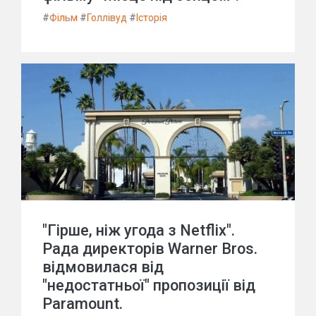
#
Фільм
#
Голлівуд
#
Історія
"Гірше, ніж угода з Netflix".
Рада директорів Warner Bros.
відмовилася від
"недостатньої" пропозиції від
Paramount.