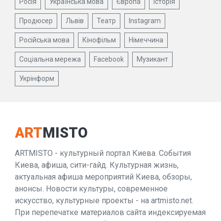
Росія
Українська мова
Європа
Історія
Продюсер
Львів
Театр
Instagram
Російська мова
Кінофільм
Німеччина
Соціальна мережа
Facebook
Музикант
Укрінформ
ART
MISTO
ARTMISTO - культурный портал Киева. События
Киева, афиша, сити-гайд. Культурная жизнь,
актуальная афиша мероприятий Киева, обзоры,
анонсы. Новости культуры, современное
искусство, культурные проекты - на artmisto.net.
При перепечатке материалов сайта индексируемая