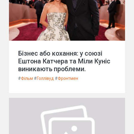
Бізнес або кохання: у союзі
Ештона Катчера та Міли Куніс
виникають проблеми.
#
Фільм
#
Голлівуд
#
Фронтмен