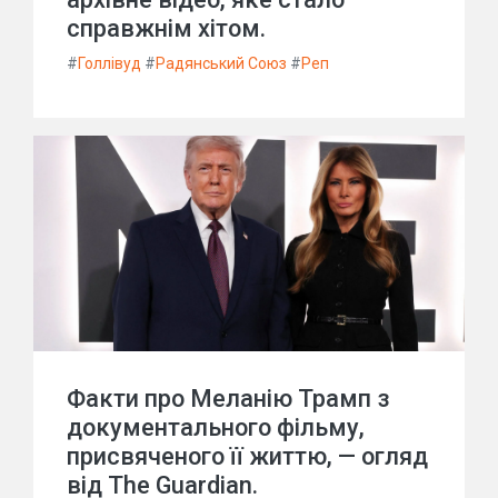
справжнім хітом.
#
Голлівуд
#
Радянський Союз
#
Реп
Факти про Меланію Трамп з
документального фільму,
присвяченого її життю, — огляд
від The Guardian.