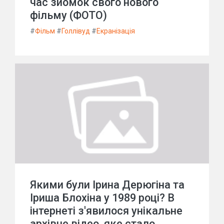
час зйомок свого нового
фільму (ФОТО)
#
Фільм
#
Голлівуд
#
Екранізація
Якими були Ірина Дерюгіна та
Іриша Блохіна у 1989 році? В
інтернеті з'явилося унікальне
архівне відео, яке стало