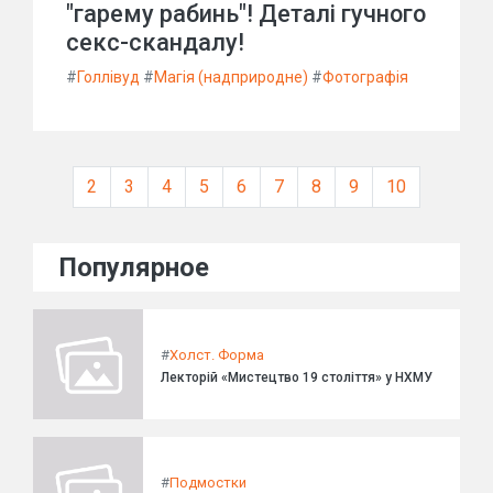
"гарему рабинь"! Деталі гучного
секс-скандалу!
#
Голлівуд
#
Магія (надприродне)
#
Фотографія
2
3
4
5
6
7
8
9
10
Популярное
#
Холст. Форма
Лекторій «Мистецтво 19 століття» у НХМУ
#
Подмостки