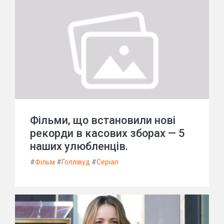
Фільми, що встановили нові
рекорди в касових зборах — 5
наших улюбленців.
#
Фільм
#
Голлівуд
#
Серіал