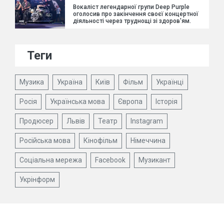
Вокаліст легендарної групи Deep Purple
оголосив про закінчення своєї концертної
діяльності через труднощі зі здоров'ям.
Теги
Музика
Україна
Київ
Фільм
Українці
Росія
Українська мова
Європа
Історія
Продюсер
Львів
Театр
Instagram
Російська мова
Кінофільм
Німеччина
Соціальна мережа
Facebook
Музикант
Укрінформ