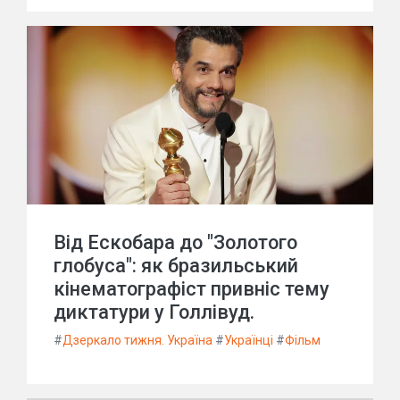
Від Ескобара до "Золотого
глобуса": як бразильський
кінематографіст привніс тему
диктатури у Голлівуд.
#
Дзеркало тижня. Україна
#
Українці
#
Фільм