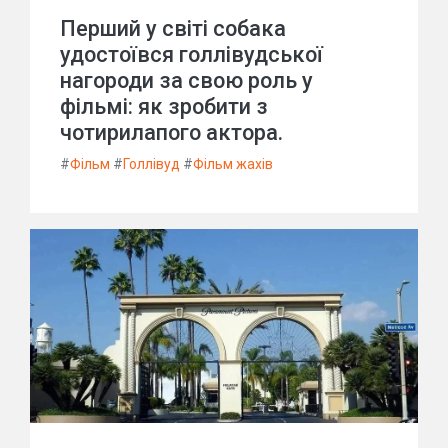
Перший у світі собака
удостоївся голлівудської
нагороди за свою роль у
фільмі: як зробити з
чотирилапого актора.
#
Фільм
#
Голлівуд
#
Фільм жахів