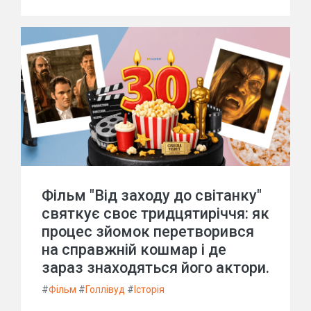
Фільм "Від заходу до світанку"
святкує своє тридцятиріччя: як
процес зйомок перетворився
на справжній кошмар і де
зараз знаходяться його актори.
#
Фільм
#
Голлівуд
#
Історія