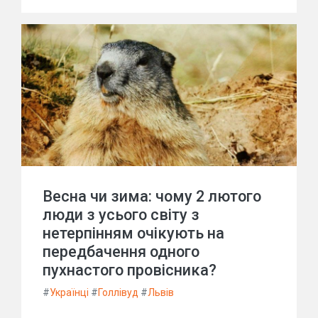
Весна чи зима: чому 2 лютого
люди з усього світу з
нетерпінням очікують на
передбачення одного
пухнастого провісника?
#
Українці
#
Голлівуд
#
Львів