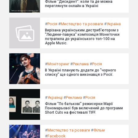
Фільм "Дисидент": коли та де можна
переглянути онлайн в Україні
#
Росія
#
Мистецтво та розваги
#
Україна
Вирізана українським дистриб'ютором з
"Людини-павука" композиція Монеточки
потрапила до українського топ-100 на
Apple Music.
#
Моніторинг
#
Реклама
#
Росія
В Україні планують додати до "чорного
списку" ще одного виконавця з Росії.
#
Українці
#
Реклама
#
Росія
Фільм "По батькові" режисерки Марії
Пономарьової був включений до програми
Short Cuts на фестивалі TIFF.
#
Мистецтво та розваги
#
Фільм
#
Facebook