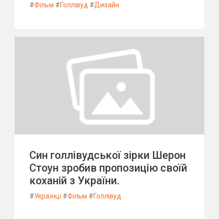
#
Фільм
#
Голлівуд
#
Дизайн
Син голлівудської зірки Шерон
Стоун зробив пропозицію своїй
коханій з України.
#
Українці
#
Фільм
#
Голлівуд