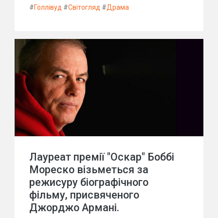
#
Голлівуд
#
Світогляд
#
Драма
Лауреат премії "Оскар" Боббі
Мореско візьметься за
режисуру біографічного
фільму, присвяченого
Джорджо Армані.