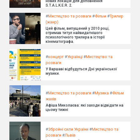
нових локацій для доповнення
S.T.A.L.K.E.R. 2.
#
Мистецтво та розваги
#
Фільм
#
Трилер
(жанр)
Цей фільм, випущений у 2010 році,
отримав титул найвидатнішого
психологічного трилера в історії
кінематографа.
#
концерт
#
Українці
#
Мистецтво та
розваги
У Варшаві відбудуться Дні української
музики.
#
Мистецтво та розваги
#
Музика
#
Фільм
жахів
Афіша Миколаєва: які заходи відвідати на
цьому тижні
#
Збройні сили України
#
Мистецтво та
розваги
#
Львів