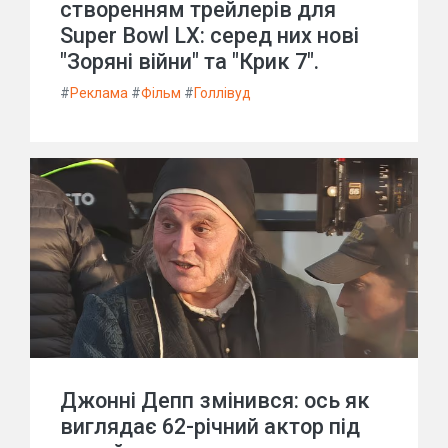
створенням трейлерів для
Super Bowl LX: серед них нові
"Зоряні війни" та "Крик 7".
#
Реклама
#
Фільм
#
Голлівуд
Джонні Депп змінився: ось як
виглядає 62-річний актор під