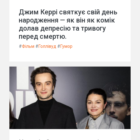
Джим Керрі святкує свій день
народження — як він як комік
долав депресію та тривогу
перед смертю.
#
Фільм
#
Голлівуд
#
Гумор