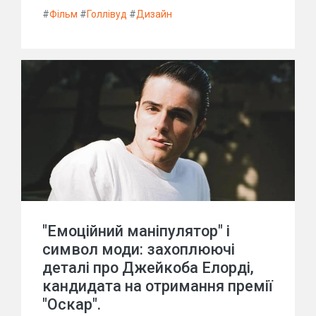
#
Фільм
#
Голлівуд
#
Дизайн
"Емоційний маніпулятор" і
символ моди: захоплюючі
деталі про Джейкоба Елорді,
кандидата на отримання премії
"Оскар".