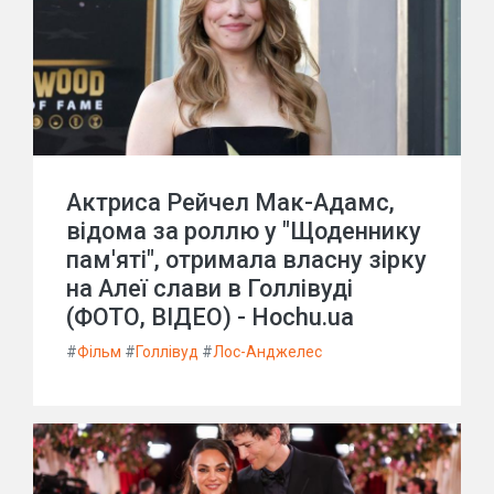
Актриса Рейчел Мак-Адамс,
відома за роллю у "Щоденнику
пам'яті", отримала власну зірку
на Алеї слави в Голлівуді
(ФОТО, ВІДЕО) - Hochu.ua
#
Фільм
#
Голлівуд
#
Лос-Анджелес