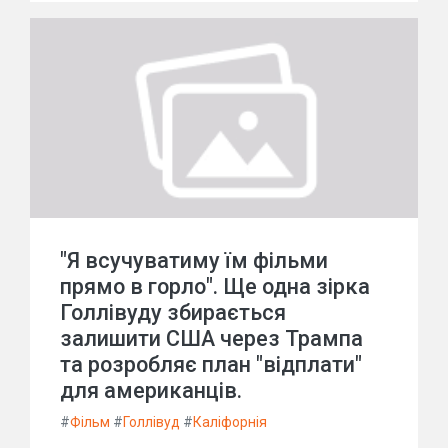
"Я всучуватиму їм фільми
прямо в горло". Ще одна зірка
Голлівуду збирається
залишити США через Трампа
та розробляє план "відплати"
для американців.
#
Фільм
#
Голлівуд
#
Каліфорнія