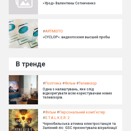
»Урод» Валентины Сотниченко
#
ARTMISTO
»CYCLOP»: видеопоэзия высшей пробы
В тренде
#
Політика
#
Фільм
#
Телевізор
Одна з налаштувань, яке слід
відкоригувати всім користувачам нових
телевізорів.
#
Фільм
#
Персональний комп'ютер
#
S.T.A.L.K.E.R. 2
Чорнобильська атомна електростанція та
Залізний ліс: GSC презентувала візуалізації