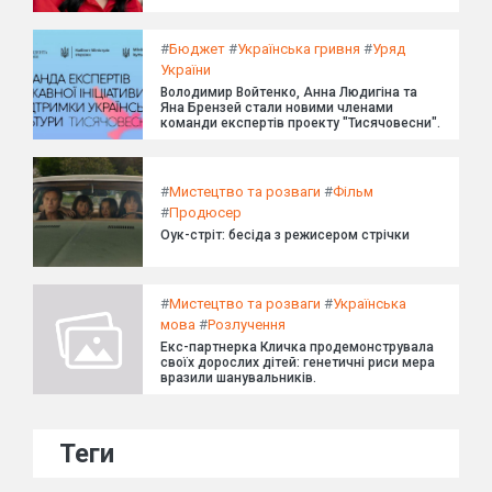
#
Бюджет
#
Українська гривня
#
Уряд
України
Володимир Войтенко, Анна Людигіна та
Яна Брензей стали новими членами
команди експертів проекту "Тисячовесни".
#
Мистецтво та розваги
#
Фільм
#
Продюсер
Оук-стріт: бесіда з режисером стрічки
#
Мистецтво та розваги
#
Українська
мова
#
Розлучення
Екс-партнерка Кличка продемонструвала
своїх дорослих дітей: генетичні риси мера
вразили шанувальників.
Теги