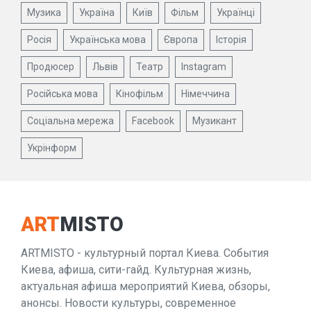
Музика
Україна
Київ
Фільм
Українці
Росія
Українська мова
Європа
Історія
Продюсер
Львів
Театр
Instagram
Російська мова
Кінофільм
Німеччина
Соціальна мережа
Facebook
Музикант
Укрінформ
ART
MISTO
ARTMISTO - культурный портал Киева. События
Киева, афиша, сити-гайд. Культурная жизнь,
актуальная афиша мероприятий Киева, обзоры,
анонсы. Новости культуры, современное