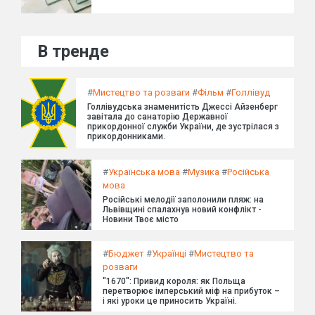
В тренде
#
Мистецтво та розваги
#
Фільм
#
Голлівуд
Голлівудська знаменитість Джессі Айзенберг
завітала до санаторію Державної
прикордонної служби України, де зустрілася з
прикордонниками.
#
Українська мова
#
Музика
#
Російська
мова
Російські мелодії заполонили пляж: на
Львівщині спалахнув новий конфлікт -
Новини Твоє місто
#
Бюджет
#
Українці
#
Мистецтво та
розваги
"1670": Привид короля: як Польща
перетворює імперський міф на прибуток –
і які уроки це приносить Україні.