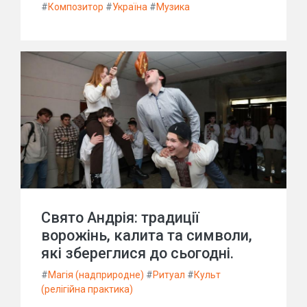
#
Композитор
#
Україна
#
Музика
Свято Андрія: традиції
ворожінь, калита та символи,
які збереглися до сьогодні.
#
Магія (надприродне)
#
Ритуал
#
Культ
(релігійна практика)