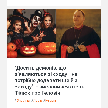
"Досить демонів, що
з’являються зі сходу - не
потрібно додавати ще й з
Заходу", - висловився отець
Філюк про Геловін.
#
Українці
#
Львів
#
Історія