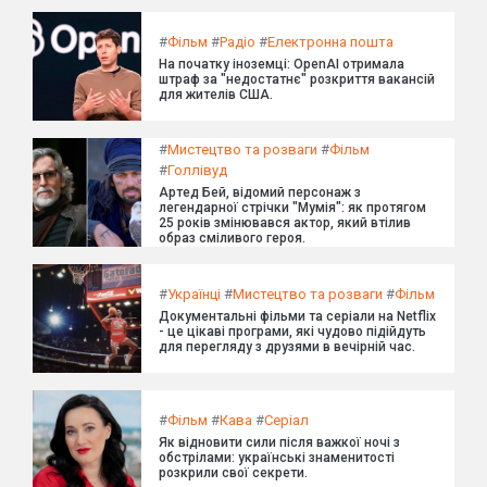
#
Фільм
#
Радіо
#
Електронна пошта
На початку іноземці: OpenAI отримала
штраф за "недостатнє" розкриття вакансій
для жителів США.
#
Мистецтво та розваги
#
Фільм
#
Голлівуд
Артед Бей, відомий персонаж з
легендарної стрічки "Мумія": як протягом
25 років змінювався актор, який втілив
образ сміливого героя.
#
Українці
#
Мистецтво та розваги
#
Фільм
Документальні фільми та серіали на Netflix
- це цікаві програми, які чудово підійдуть
для перегляду з друзями в вечірній час.
#
Фільм
#
Кава
#
Серіал
Як відновити сили після важкої ночі з
обстрілами: українські знаменитості
розкрили свої секрети.