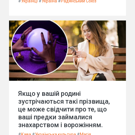
#
Українці
#
Україна
#
Радянський Союз
Якщо у вашій родині
зустрічаються такі прізвища,
це може свідчити про те, що
ваші предки займалися
знахарством і ворожінням.
#
Кава
#
Українська культура
#
Магія