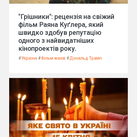
"Грішники": рецензія на свіжий
фільм Раяна Куґлера, який
швидко здобув репутацію
одного з найвидатніших
кінопроектів року.
#
Україна
#
Фільм жахів
#
Дональд Трамп