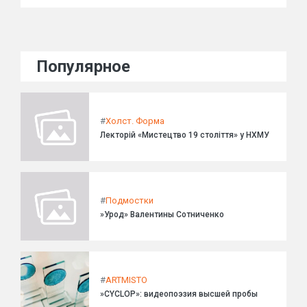
Популярное
#
Холст. Форма
Лекторій «Мистецтво 19 століття» у НХМУ
#
Подмостки
»Урод» Валентины Сотниченко
#
ARTMISTO
»CYCLOP»: видеопоэзия высшей пробы