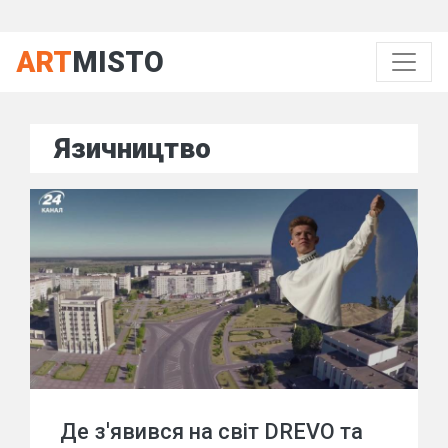
ART
MISTO
Язичництво
Де з'явився на світ DREVO та