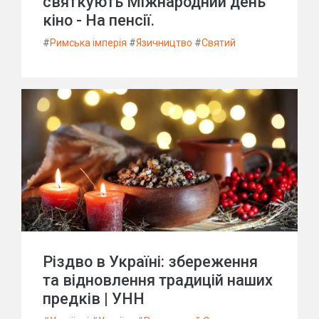
святкують Міжнародний день
кіно - На пенсії.
#
Римська імперія
#
Язичництво
#
Святий
Різдво в Україні: збереження
та відновлення традицій наших
предків | УНН