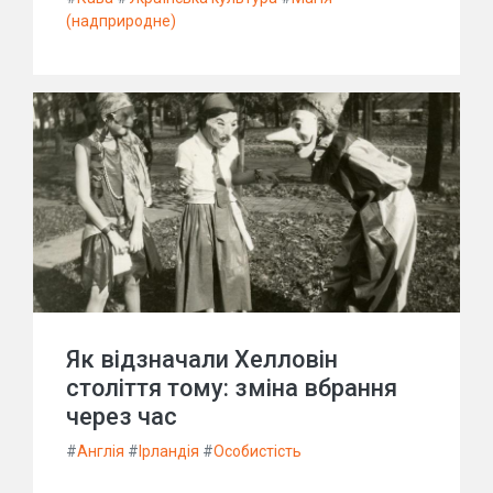
(надприродне)
Як відзначали Хелловін
століття тому: зміна вбрання
через час
#
Англія
#
Ірландія
#
Особистість