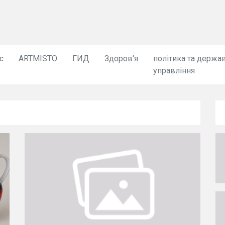
с
ARTMISTO
ГИД
Здоров'я
політика та держа
управління