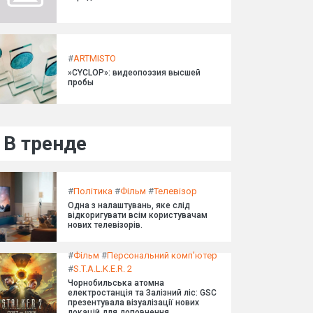
#
ARTMISTO
»CYCLOP»: видеопоэзия высшей
пробы
В тренде
#
Політика
#
Фільм
#
Телевізор
Одна з налаштувань, яке слід
відкоригувати всім користувачам
нових телевізорів.
#
Фільм
#
Персональний комп'ютер
#
S.T.A.L.K.E.R. 2
Чорнобильська атомна
електростанція та Залізний ліс: GSC
презентувала візуалізації нових
локацій для доповнення