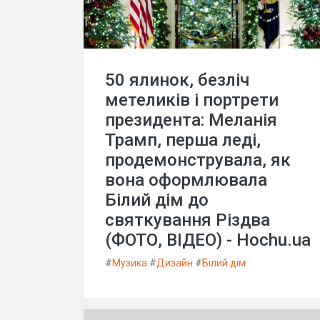
50 ялинок, безліч
метеликів і портрети
президента: Меланія
Трамп, перша леді,
продемонструвала, як
вона оформлювала
Білий дім до
святкування Різдва
(ФОТО, ВІДЕО) - Hochu.ua
#
Музика
#
Дизайн
#
Білий дім