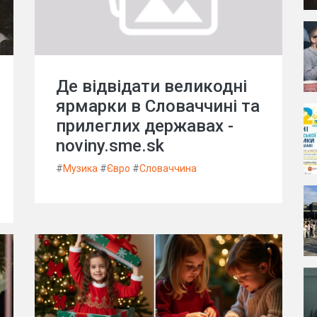
Де відвідати великодні
ярмарки в Словаччині та
прилеглих державах -
noviny.sme.sk
#
Музика
#
Євро
#
Словаччина