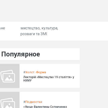
вне
мистецтво, культура,
розваги та ЗМІ
Популярное
#
Холст. Форма
Лекторій «Мистецтво 19 століття» у
НХМУ
#
Подмостки
»Урод» Валентины Сотниченко