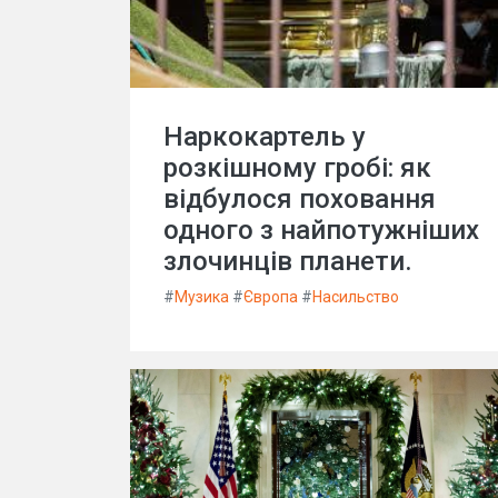
Наркокартель у
розкішному гробі: як
відбулося поховання
одного з найпотужніших
злочинців планети.
#
Музика
#
Європа
#
Насильство