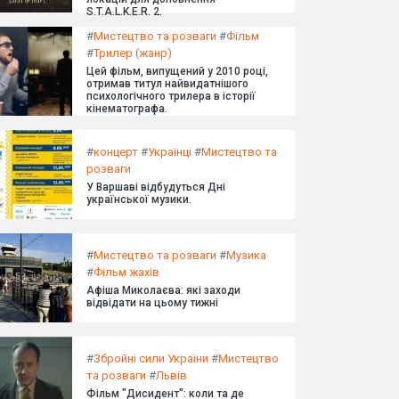
S.T.A.L.K.E.R. 2.
#
Мистецтво та розваги
#
Фільм
#
Трилер (жанр)
Цей фільм, випущений у 2010 році,
отримав титул найвидатнішого
психологічного трилера в історії
кінематографа.
#
концерт
#
Українці
#
Мистецтво та
розваги
У Варшаві відбудуться Дні
української музики.
#
Мистецтво та розваги
#
Музика
#
Фільм жахів
Афіша Миколаєва: які заходи
відвідати на цьому тижні
#
Збройні сили України
#
Мистецтво
та розваги
#
Львів
Фільм "Дисидент": коли та де