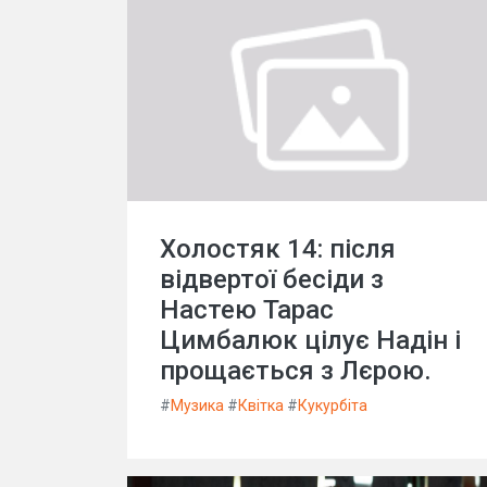
Холостяк 14: після
відвертої бесіди з
Настею Тарас
Цимбалюк цілує Надін і
прощається з Лєрою.
#
Музика
#
Квітка
#
Кукурбіта