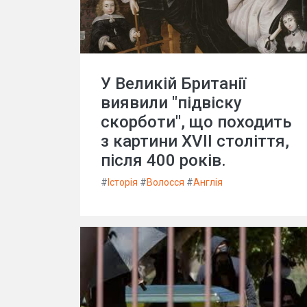
У Великій Британії
виявили "підвіску
скорботи", що походить
з картини XVII століття,
після 400 років.
#
Історія
#
Волосся
#
Англія