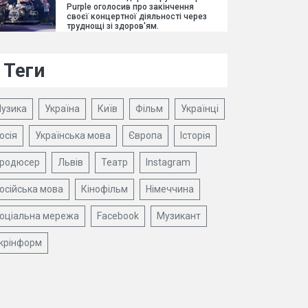
Purple оголосив про закінчення
своєї концертної діяльності через
труднощі зі здоров'ям.
Теги
узика
Україна
Київ
Фільм
Українці
осія
Українська мова
Європа
Історія
родюсер
Львів
Театр
Instagram
осійська мова
Кінофільм
Німеччина
оціальна мережа
Facebook
Музикант
крінформ