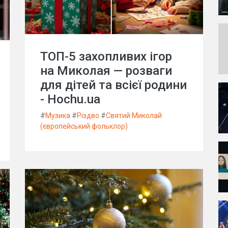
ТОП-5 захопливих ігор
на Миколая — розваги
для дітей та всієї родини
- Hochu.ua
#
Музика
#
Різдво
#
Святий Миколай
(європейський фольклор)