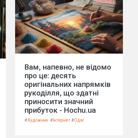
Вам, напевно, не відомо
про це: десять
оригінальних напрямків
рукоділля, що здатні
приносити значний
прибуток - Hochu.ua
#
Художник.
#
Інтернет
#
Одяг