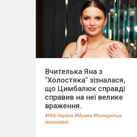
Вчителька Яна з
"Холостяка" зізналася,
що Цимбалюк справді
справив на неї велике
враження.
#
РБК-Україна
#
Музика
#
Конкуренція
(економіка)