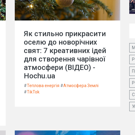
Як стильно прикрасити
оселю до новорічних
М
свят: 7 креативних ідей
для створення чарівної
Р
атмосфери (ВІДЕО) -
П
Hochu.ua
Р
#
Теплова енергія
#
Атмосфера Землі
#
TikTok
С
У