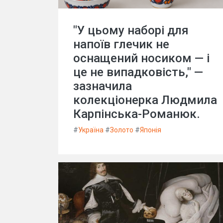
"У цьому наборі для
напоїв глечик не
оснащений носиком — і
це не випадковість," —
зазначила
колекціонерка Людмила
Карпінська-Романюк.
#
Україна
#
Золото
#
Японія