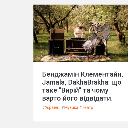
Бенджамін Клементайн,
Jamala, DakhaBrakha: що
таке "Вирій" та чому
варто його відвідати.
#
Українці
#
Музика
#
Театр