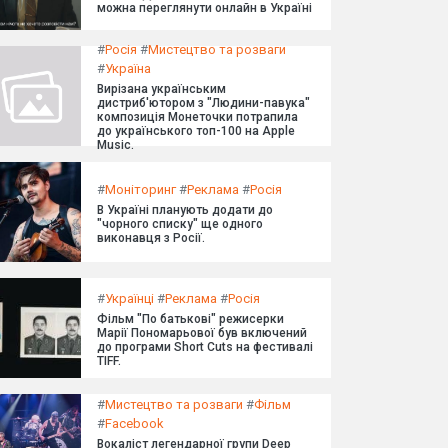
можна переглянути онлайн в Україні
#
Росія
#
Мистецтво та розваги
#
Україна
Вирізана українським
дистриб'ютором з "Людини-павука"
композиція Монеточки потрапила
до українського топ-100 на Apple
Music.
#
Моніторинг
#
Реклама
#
Росія
В Україні планують додати до
"чорного списку" ще одного
виконавця з Росії.
#
Українці
#
Реклама
#
Росія
Фільм "По батькові" режисерки
Марії Пономарьової був включений
до програми Short Cuts на фестивалі
TIFF.
#
Мистецтво та розваги
#
Фільм
#
Facebook
Вокаліст легендарної групи Deep