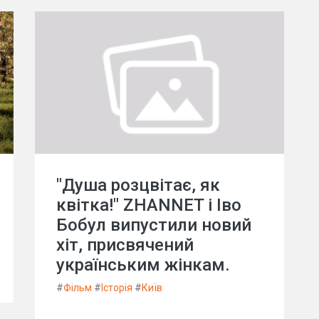
"Душа розцвітає, як
квітка!" ZHANNET і Іво
Бобул випустили новий
хіт, присвячений
українським жінкам.
#
Фільм
#
Історія
#
Київ