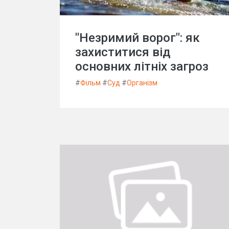
"Незримий ворог": як
захиститися від
основних літніх загроз
#
Фільм
#
Суд
#
Організм