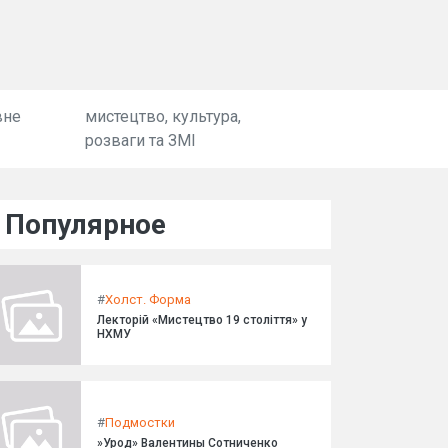
вне
мистецтво, культура,
розваги та ЗМІ
Популярное
#
Холст. Форма
Лекторій «Мистецтво 19 століття» у
НХМУ
#
Подмостки
»Урод» Валентины Сотниченко