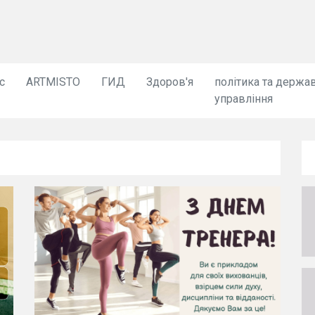
с
ARTMISTO
ГИД
Здоров'я
політика та держа
управління