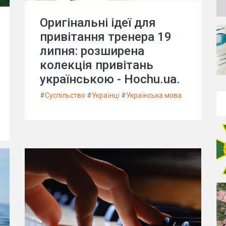
Оригінальні ідеї для
привітання тренера 19
липня: розширена
колекція привітань
українською - Hochu.ua.
#
Суспільство
#
Українці
#
Українська мова