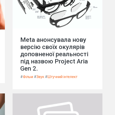
Meta анонсувала нову
версію своїх окулярів
доповненої реальності
під назвою Project Aria
Gen 2.
#
Фільм
#
Звук
#
Штучний інтелект