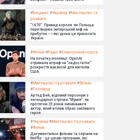
#
Бюджет
#
Українці
#
Мистецтво та
розваги
"1670": Привид короля: як Польща
перетворює імперський міф на
прибуток – і які уроки це приносить
Україні.
#
Фільм
#
Радіо
#
Електронна пошта
На початку іноземці: OpenAI
отримала штраф за "недостатнє"
розкриття вакансій для жителів
США.
#
Мистецтво та розваги
#
Фільм
#
Голлівуд
Артед Бей, відомий персонаж з
легендарної стрічки "Мумія": як
протягом 25 років змінювався
актор, який втілив образ сміливого
героя.
#
Українці
#
Мистецтво та розваги
#
Фільм
Документальні фільми та серіали на
Netflix - це цікаві програми, які