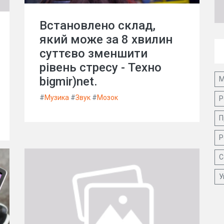
Встановлено склад,
який може за 8 хвилин
суттєво зменшити
рівень стресу - Техно
bigmir)net.
М
#
Музика
#
Звук
#
Мозок
Р
П
Р
С
У