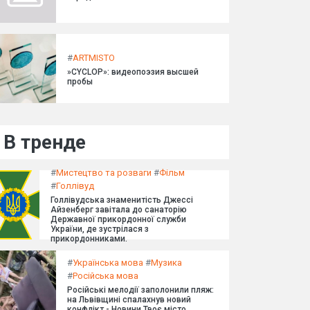
#
ARTMISTO
»CYCLOP»: видеопоэзия высшей
пробы
В тренде
#
Мистецтво та розваги
#
Фільм
#
Голлівуд
Голлівудська знаменитість Джессі
Айзенберг завітала до санаторію
Державної прикордонної служби
України, де зустрілася з
прикордонниками.
#
Українська мова
#
Музика
#
Російська мова
Російські мелодії заполонили пляж:
на Львівщині спалахнув новий
конфлікт - Новини Твоє місто