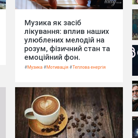
Музика як засіб
лікування: вплив наших
улюблених мелодій на
розум, фізичний стан та
емоційний фон.
#
Музика
#
Мотивація
#
Теплова енергія