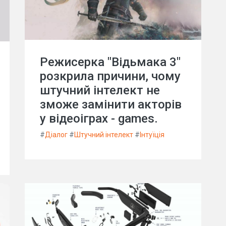
Режисерка "Відьмака 3"
розкрила причини, чому
штучний інтелект не
зможе замінити акторів
у відеоіграх - games.
#
Діалог
#
Штучний інтелект
#
Інтуїція