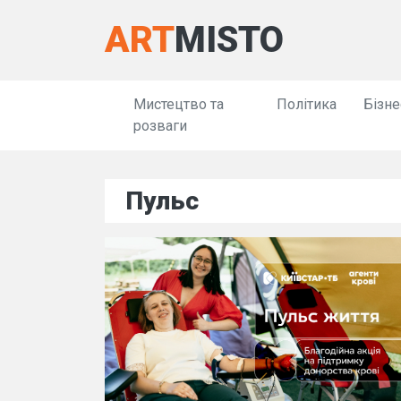
ART
MISTO
Мистецтво та
Політика
Бізне
розваги
Пульс