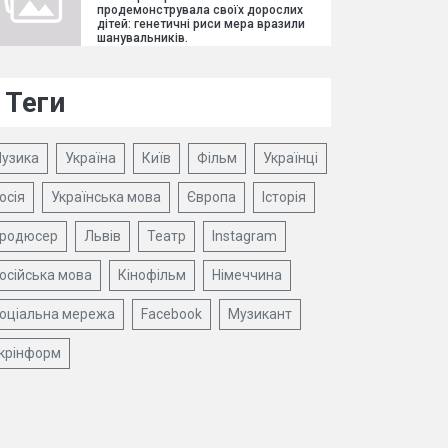
продемонструвала своїх дорослих
дітей: генетичні риси мера вразили
шанувальників.
Теги
узика
Україна
Київ
Фільм
Українці
осія
Українська мова
Європа
Історія
родюсер
Львів
Театр
Instagram
осійська мова
Кінофільм
Німеччина
оціальна мережа
Facebook
Музикант
крінформ