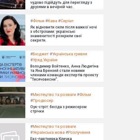
чудово підійдуть для перегляду з
друзями в вечірній час.
#
Фільм
#
Кава
#
Серіал
Як відновити сили після важкої ночі
з обстрілами: українські
знаменитості розкрили свої
секрети.
#
Бюджет
#
Українська гривня
#
Уряд України
Володимир Войтенко, Анна Людигіна
та Яна Брензей стали новими
членами команди експертів проекту
"Тисячовесни".
#
Мистецтво та розваги
#
Фільм
#
Продюсер
Оук-стріт: бесіда з режисером
стрічки
#
Мистецтво та розваги
#
Українська мова
#
Розлучення
Екс-партнерка Кличка